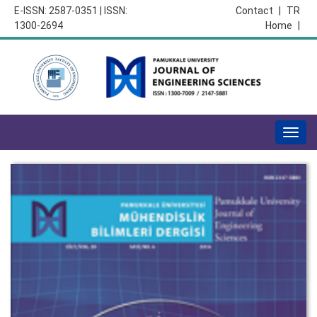
E-ISSN: 2587-0351 | ISSN:
Contact
|
TR
1300-2694
Home
|
Togg
navig