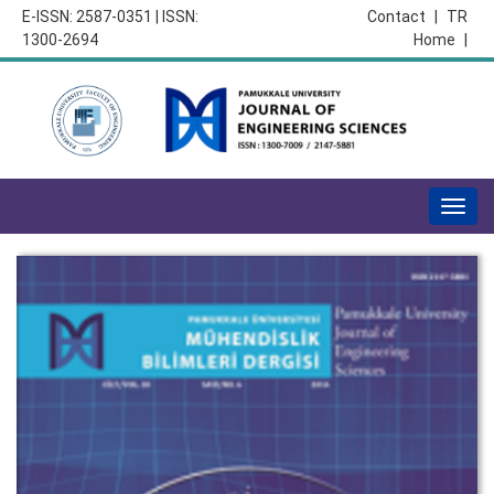
E-ISSN: 2587-0351 | ISSN:
Contact
|
TR
1300-2694
Home
|
Togg
navig