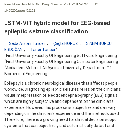
Pamukkale Univ Muh Bilim Derg. Ahead of Print: PAJES-52261 | DOI:
10.65206/pajes.52261
LSTM-ViT hybrid model for EEG-based
epileptic seizure classification
1
1
Seda Arslan Tuncer
,
Çağla HOROZ
,
SiNEM BURCU
3
2
ERDOĞAN
,
Taner Tuncer
1
Fırat University Faculty Of Engineering Software Engineering
2
Fırat University Faculty Of Engineering Computer Engineering
3
Acibadem Mehmet Ali Aydinlar University, Department Of
Biomedical Engineering
Epilepsy is a chronic neurological disease that affects people
worldwide. Diagnosing epileptic seizures relies on the clinician's
visual interpretation of electroencephalography (EEG) signals,
which are highly subjective and dependent on the clinician's
experience. However, this process is subjective and can vary
depending on the clinician's experience and the methods used.
Therefore, there is a growing need for clinical decision support
systems that can objectively and automatically detect and