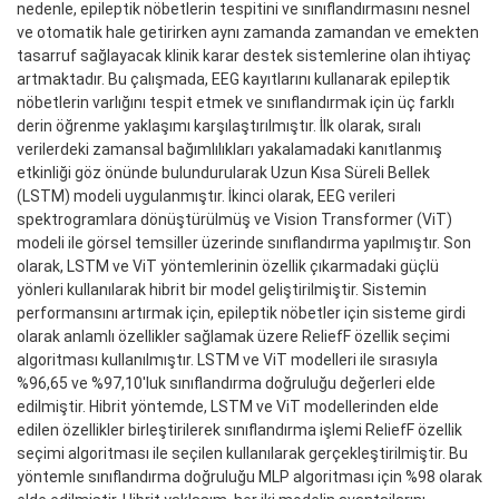
nedenle, epileptik nöbetlerin tespitini ve sınıflandırmasını nesnel
ve otomatik hale getirirken aynı zamanda zamandan ve emekten
tasarruf sağlayacak klinik karar destek sistemlerine olan ihtiyaç
artmaktadır. Bu çalışmada, EEG kayıtlarını kullanarak epileptik
nöbetlerin varlığını tespit etmek ve sınıflandırmak için üç farklı
derin öğrenme yaklaşımı karşılaştırılmıştır. İlk olarak, sıralı
verilerdeki zamansal bağımlılıkları yakalamadaki kanıtlanmış
etkinliği göz önünde bulundurularak Uzun Kısa Süreli Bellek
(LSTM) modeli uygulanmıştır. İkinci olarak, EEG verileri
spektrogramlara dönüştürülmüş ve Vision Transformer (ViT)
modeli ile görsel temsiller üzerinde sınıflandırma yapılmıştır. Son
olarak, LSTM ve ViT yöntemlerinin özellik çıkarmadaki güçlü
yönleri kullanılarak hibrit bir model geliştirilmiştir. Sistemin
performansını artırmak için, epileptik nöbetler için sisteme girdi
olarak anlamlı özellikler sağlamak üzere ReliefF özellik seçimi
algoritması kullanılmıştır. LSTM ve ViT modelleri ile sırasıyla
%96,65 ve %97,10'luk sınıflandırma doğruluğu değerleri elde
edilmiştir. Hibrit yöntemde, LSTM ve ViT modellerinden elde
edilen özellikler birleştirilerek sınıflandırma işlemi ReliefF özellik
seçimi algoritması ile seçilen kullanılarak gerçekleştirilmiştir. Bu
yöntemle sınıflandırma doğruluğu MLP algoritması için %98 olarak