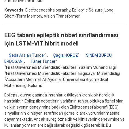
alternative methods.
Keywords:
Electroencephalography, Epileptic Seizure, Long
Short-Term Memory, Vision Transformer
EEG tabanlı epileptik nöbet sınıflandırması
için LSTM-ViT hibrit modeli
1
1
Seda Arslan Tuncer
,
Çağla HOROZ
,
SiNEM BURCU
3
2
ERDOĞAN
,
Taner Tuncer
1
Fırat Üniversitesi Mühendislik Fakültesi Yazılım Mühendisliği
2
Fırat Üniversitesi Mühendislik Fakültesi Bilgisayar Mühendisliği
3
Acıbadem Mehmet Ali Aydınlar Üniversitesi Biyomedikal
Mühendisliği Bölümü
Epilepsi, dünya çapında insanları etkileyen kronik bir nörolojik
hastalıktır. Epileptik nöbetlerin varlığının tanısı, oldukça öznel olan
ve klinisyenin deneyimine bağlı olan Elektroensefalografi (EEG)
sinyallerinin klinisyen tarafından görsel olarak yorumlanmasına
dayanmaktadır. Ancak süreç özneldir ve klinisyenin deneyimine ve
kullanılan yöntemlere bağlı olarak değişiklik gösterebilir. Bu