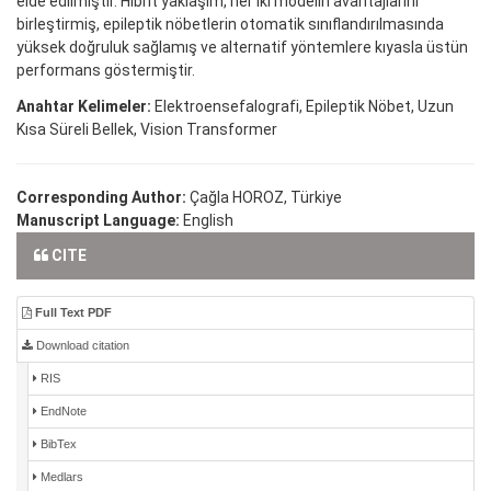
elde edilmiştir. Hibrit yaklaşım, her iki modelin avantajlarını
birleştirmiş, epileptik nöbetlerin otomatik sınıflandırılmasında
yüksek doğruluk sağlamış ve alternatif yöntemlere kıyasla üstün
performans göstermiştir.
Anahtar Kelimeler:
Elektroensefalografi, Epileptik Nöbet, Uzun
Kısa Süreli Bellek, Vision Transformer
Corresponding Author:
Çağla HOROZ, Türkiye
Manuscript Language:
English
CITE
Full Text PDF
Download citation
RIS
EndNote
BibTex
Medlars