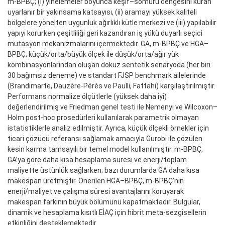
m-BPBÇ; (i) yinelemeler boyunca keşif–sömürü dengesini kuran
uyarlanır bir yakınsama katsayısı, (ii) aramayı yüksek kaliteli
bölgelere yönelten uygunluk ağırlıklı kütle merkezi ve (iii) yapılabilir
yapıyı korurken çeşitliliği geri kazandıran iş yükü duyarlı seçici
mutasyon mekanizmalarını içermektedir. GA, m-BPBÇ ve HGA–
BPBÇ; küçük/orta/büyük ölçek ile düşük/orta/ağır yük
kombinasyonlarından oluşan dokuz sentetik senaryoda (her biri
30 bağımsız deneme) ve standart FJSP benchmark ailelerinde
(Brandimarte, Dauzère-Pérès ve Paulli, Fattahi) karşılaştırılmıştır.
Performans normalize ölçütlerle (yüksek daha iyi)
değerlendirilmiş ve Friedman genel testi ile Nemenyi ve Wilcoxon–
Holm post-hoc prosedürleri kullanılarak parametrik olmayan
istatistiklerle analiz edilmiştir. Ayrıca, küçük ölçekli örnekler için
ticari çözücü referansı sağlamak amacıyla Gurobi ile çözülen
kesin karma tamsayılı bir temel model kullanılmıştır. m-BPBÇ,
GA’ya göre daha kısa hesaplama süresi ve enerji/toplam
maliyette üstünlük sağlarken; bazı durumlarda GA daha kısa
makespan üretmiştir. Önerilen HGA–BPBÇ, m-BPBÇ’nin
enerji/maliyet ve çalışma süresi avantajlarını koruyarak
makespan farkının büyük bölümünü kapatmaktadır. Bulgular,
dinamik ve hesaplama kısıtlı EİAÇ için hibrit meta-sezgisellerin
etkinliğini desteklemektedir.