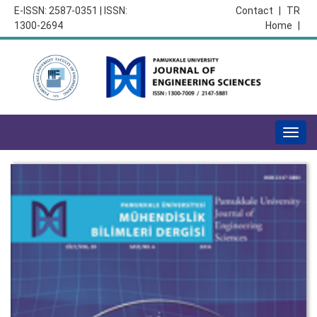
E-ISSN: 2587-0351 | ISSN:
Contact
|
TR
1300-2694
Home
|
Togg
navig