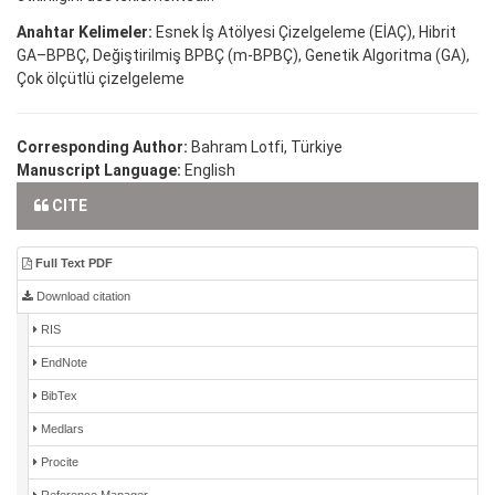
Anahtar Kelimeler:
Esnek İş Atölyesi Çizelgeleme (EİAÇ), Hibrit
GA–BPBÇ, Değiştirilmiş BPBÇ (m-BPBÇ), Genetik Algoritma (GA),
Çok ölçütlü çizelgeleme
Corresponding Author:
Bahram Lotfi, Türkiye
Manuscript Language:
English
CITE
Full Text PDF
Download citation
RIS
EndNote
BibTex
Medlars
Procite
Reference Manager