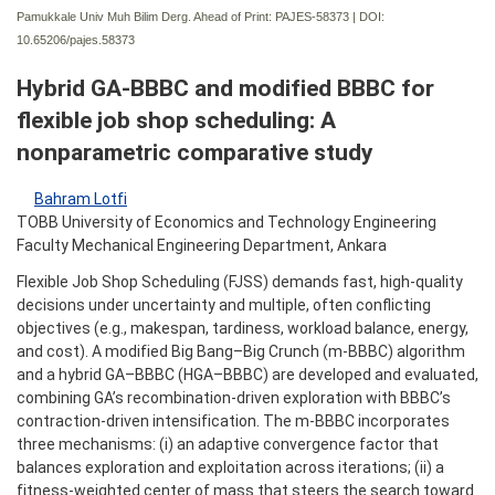
Pamukkale Univ Muh Bilim Derg. Ahead of Print: PAJES-58373 | DOI:
10.65206/pajes.58373
Hybrid GA-BBBC and modified BBBC for
flexible job shop scheduling: A
nonparametric comparative study
Bahram Lotfi
TOBB University of Economics and Technology Engineering
Faculty Mechanical Engineering Department, Ankara
Flexible Job Shop Scheduling (FJSS) demands fast, high-quality
decisions under uncertainty and multiple, often conflicting
objectives (e.g., makespan, tardiness, workload balance, energy,
and cost). A modified Big Bang–Big Crunch (m-BBBC) algorithm
and a hybrid GA–BBBC (HGA–BBBC) are developed and evaluated,
combining GA’s recombination-driven exploration with BBBC’s
contraction-driven intensification. The m-BBBC incorporates
three mechanisms: (i) an adaptive convergence factor that
balances exploration and exploitation across iterations; (ii) a
fitness-weighted center of mass that steers the search toward