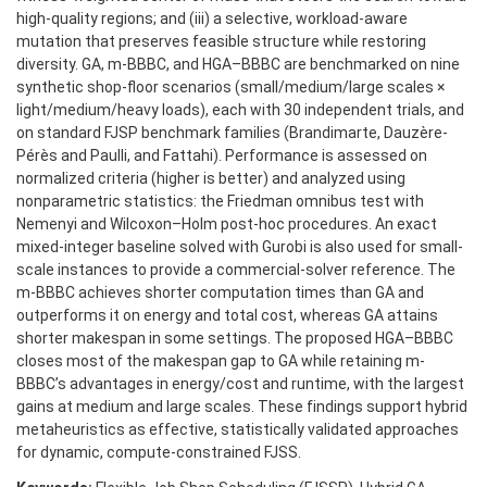
high-quality regions; and (iii) a selective, workload-aware
mutation that preserves feasible structure while restoring
diversity. GA, m-BBBC, and HGA–BBBC are benchmarked on nine
synthetic shop-floor scenarios (small/medium/large scales ×
light/medium/heavy loads), each with 30 independent trials, and
on standard FJSP benchmark families (Brandimarte, Dauzère-
Pérès and Paulli, and Fattahi). Performance is assessed on
normalized criteria (higher is better) and analyzed using
nonparametric statistics: the Friedman omnibus test with
Nemenyi and Wilcoxon–Holm post-hoc procedures. An exact
mixed-integer baseline solved with Gurobi is also used for small-
scale instances to provide a commercial-solver reference. The
m-BBBC achieves shorter computation times than GA and
outperforms it on energy and total cost, whereas GA attains
shorter makespan in some settings. The proposed HGA–BBBC
closes most of the makespan gap to GA while retaining m-
BBBC’s advantages in energy/cost and runtime, with the largest
gains at medium and large scales. These findings support hybrid
metaheuristics as effective, statistically validated approaches
for dynamic, compute-constrained FJSS.