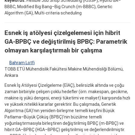
Keywords:
Flexible Job Shop Scheduling (FJSSP), Hybrid GA–
BBBC, Modified Big Bang–Big Crunch (m-BBBC), Genetic
Algorithm (GA), Multi-criteria scheduling
Esnek iş atölyesi çizelgelemesi için hibrit
GA-BPBÇ ve değiştirilmiş BPBÇ: Parametrik
olmayan karşılaştırmalı bir çalışma
Bahram Lotfi
TOBB ETÜ Mühendi̇sli̇k Fakültesi̇ Maki̇ne Mühendi̇sli̇ği̇ Bölümü,
Ankara
Esnek İş Atölyesi Çizelgeleme (EİAÇ), belirsizlik altında ve çoğu
zaman birbiriyle çelişen çoklu hedefler (örn. makespan, gecikme,
makine iş yükü dengesi, enerji tüketimi ve maliyet) karşısında hızlı
ve yüksek nitelikli kararlar gerektirir. Bu çalışmada, Genetik
Algoritma (GA)’nın yeniden-birleşme temelli keşfini Büyük
Patlama–Büyük Çöküş (BPBÇ)’nin büzülme temelli
yoğunlaştırmasıyla birleştiren değiştirilmiş BPBÇ (m-BPBÇ) ve
hibrit GA–BPBÇ (HGA–BPBÇ) geliştirilmiş ve değerlendirilmiştir.