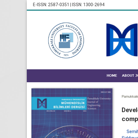
E-ISSN: 2587-0351 | ISSN: 1300-2694
HOME
ABOUT 
Pamukkale 
Devel
compr
Semih