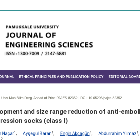
JOURNAL
ETHICAL PRINCIPLES AND PUBLICATION POLICY
EDITORIAL BOAR
Univ Muh Bilim Derg. Ahead of Print: PAJES-82352 | DOI:
10.65206/pajes.82352
opment and size range reduction of anti-embol
ession socks (class I)
1
1
1
1
 Naçar
,
Ayşegül Baran
,
Engin Akçagün
,
Abdurrahim Yılmaz
2