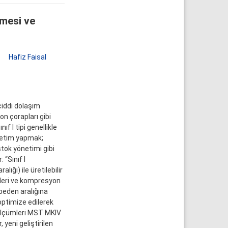
lmesi ve
,
Hafiz Faisal
ciddi dolaşım
on çorapları gibi
ıf I tipi genellikle
üretim yapmak;
stok yönetimi gibi
“Sınıf I
ığı) ile üretilebilir
kleri ve kompresyon
 beden aralığına
optimize edilerek
ç ölçümleri MST MKIV
 yeni geliştirilen