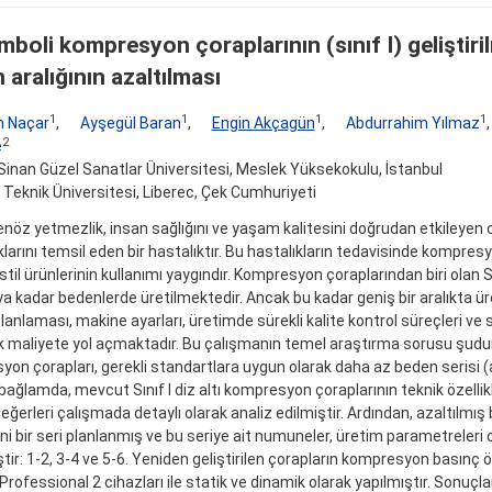
mboli kompresyon çoraplarının (sınıf I) geliştiri
 aralığının azaltılması
1
1
1
1
 Naçar
,
Ayşegül Baran
,
Engin Akçagün
,
Abdurrahim Yılmaz
2
e
inan Güzel Sanatlar Üniversitesi, Meslek Yüksekokulu, İstanbul
 Teknik Üniversitesi, Liberec, Çek Cumhuriyeti
enöz yetmezlik, insan sağlığını ve yaşam kalitesini doğrudan etkileyen 
larını temsil eden bir hastalıktır. Bu hastalıkların tedavisinde kompresy
stil ürünlerinin kullanımı yaygındır. Kompresyon çoraplarından biri olan Sın
ya kadar bedenlerde üretilmektedir. Ancak bu kadar geniş bir aralıkta 
lanlaması, makine ayarları, üretimde sürekli kalite kontrol süreçleri ve 
k maliyete yol açmaktadır. Bu çalışmanın temel araştırma sorusu şudur: 
on çorapları, gerekli standartlara uygun olarak daha az beden serisi (aral
bağlamda, mevcut Sınıf I diz altı kompresyon çoraplarının teknik özelli
eğerleri çalışmada detaylı olarak analiz edilmiştir. Ardından, azaltılmış
ni bir seri planlanmış ve bu seriye ait numuneler, üretim parametreleri 
ştir: 1-2, 3-4 ve 5-6. Yeniden geliştirilen çorapların kompresyon basın
rofessional 2 cihazları ile statik ve dinamik olarak yapılmıştır. Sonuçlar,