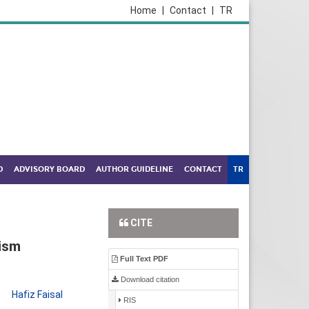
Home
|
Contact
|
TR
D
ADVISORY BOARD
AUTHOR GUIDELINE
CONTACT
TR
CITE
ism
Full Text PDF
Download citation
,
Hafiz Faisal
RIS