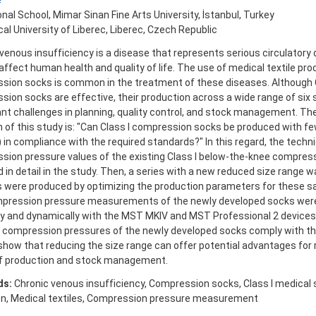
e
nal School, Mimar Sinan Fine Arts University, İstanbul, Turkey
al University of Liberec, Liberec, Czech Republic
venous insufficiency is a disease that represents serious circulatory 
 affect human health and quality of life. The use of medical textile pr
sion socks is common in the treatment of these diseases. Although C
ion socks are effective, their production across a wide range of six 
ant challenges in planning, quality control, and stock management. T
 of this study is: "Can Class I compression socks be produced with fe
 in compliance with the required standards?" In this regard, the techn
sion pressure values of the existing Class I below-the-knee compres
 in detail in the study. Then, a series with a new reduced size range 
 were produced by optimizing the production parameters for these sa
mpression pressure measurements of the newly developed socks wer
ly and dynamically with the MST MKIV and MST Professional 2 devices
e compression pressures of the newly developed socks comply with t
show that reducing the size range can offer potential advantages for
f production and stock management.
ds:
Chronic venous insufficiency, Compression socks, Class I medical 
on, Medical textiles, Compression pressure measurement