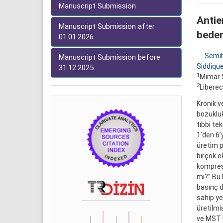
Manuscript Submission
Antie
Manuscript Submission after
beden
01.01.2026
Semih
Manuscript Submission before
Siddiqu
31.12.2025
1
Mimar S
2
Liberec
Kronik v
bozukluk
tıbbi tek
1’den 6’
üretim p
birçok e
kompresy
mi?” Bu 
basınç d
sahip ye
üretilmi
ve MST P