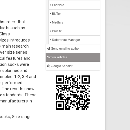
EndNote
BibTex
disorders that
Medlars
oducts such as
Procite
lass I
sizes introduces
Reference Manager
he main research
Send email to author
wer size series
Similar articles
ical features and
sion socks were
Google Scholar
was planned and
mples: 1-2, 3-4 and
e performed
. The results show
he standards. These
 manufacturers in
socks, Size range