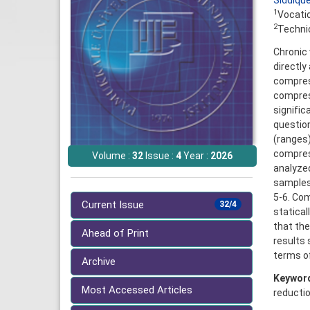
Siddiqu
1
Vocatio
2
Technic
Chronic 
directly
compres
compress
signific
question
(ranges)
compres
Volume :
32
Issue :
4
Year :
2026
analyzed
samples
5-6. Co
Current Issue
32/4
statical
that th
Ahead of Print
results 
terms o
Archive
Keywor
Most Accessed Articles
reducti