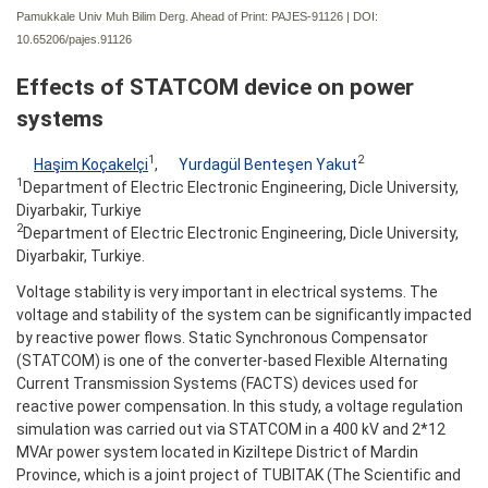
Pamukkale Univ Muh Bilim Derg. Ahead of Print: PAJES-91126 | DOI:
10.65206/pajes.91126
Effects of STATCOM device on power
systems
1
2
Haşim Koçakelçi
,
Yurdagül Benteşen Yakut
1
Department of Electric Electronic Engineering, Dicle University,
Diyarbakir, Turkiye
2
Department of Electric Electronic Engineering, Dicle University,
Diyarbakir, Turkiye.
Voltage stability is very important in electrical systems. The
voltage and stability of the system can be significantly impacted
by reactive power flows. Static Synchronous Compensator
(STATCOM) is one of the converter-based Flexible Alternating
Current Transmission Systems (FACTS) devices used for
reactive power compensation. In this study, a voltage regulation
simulation was carried out via STATCOM in a 400 kV and 2*12
MVAr power system located in Kiziltepe District of Mardin
Province, which is a joint project of TUBITAK (The Scientific and