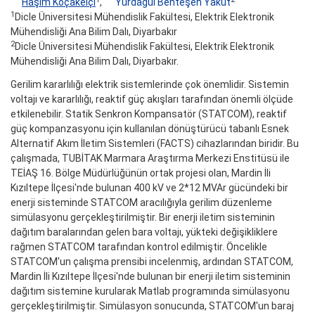
Haşim Koçakelçi
,
Yurdagül Benteşen Yakut
1
Dicle Üniversitesi Mühendislik Fakültesi, Elektrik Elektronik
Mühendisliği Ana Bilim Dalı, Diyarbakır
2
Dicle Üniversitesi Mühendislik Fakültesi, Elektrik Elektronik
Mühendisliği Ana Bilim Dalı, Diyarbakır.
Gerilim kararlılığı elektrik sistemlerinde çok önemlidir. Sistemin
voltajı ve kararlılığı, reaktif güç akışları tarafından önemli ölçüde
etkilenebilir. Statik Senkron Kompansatör (STATCOM), reaktif
güç kompanzasyonu için kullanılan dönüştürücü tabanlı Esnek
Alternatif Akım İletim Sistemleri (FACTS) cihazlarından biridir. Bu
çalışmada, TUBİTAK Marmara Araştırma Merkezi Enstitüsü ile
TEİAŞ 16. Bölge Müdürlüğünün ortak projesi olan, Mardin İli
Kızıltepe İlçesi'nde bulunan 400 kV ve 2*12 MVAr gücündeki bir
enerji sisteminde STATCOM aracılığıyla gerilim düzenleme
simülasyonu gerçekleştirilmiştir. Bir enerji iletim sisteminin
dağıtım baralarından gelen bara voltajı, yükteki değişikliklere
rağmen STATCOM tarafından kontrol edilmiştir. Öncelikle
STATCOM'un çalışma prensibi incelenmiş, ardından STATCOM,
Mardin İli Kızıltepe İlçesi'nde bulunan bir enerji iletim sisteminin
dağıtım sistemine kurularak Matlab programında simülasyonu
gerçekleştirilmiştir. Simülasyon sonucunda, STATCOM'un baraj