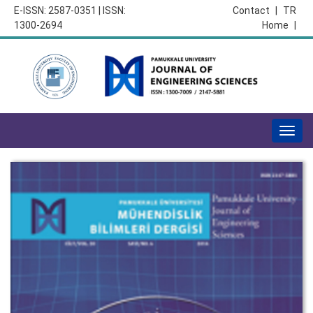
E-ISSN: 2587-0351 | ISSN:
Contact
|
TR
1300-2694
Home
|
Togg
navig