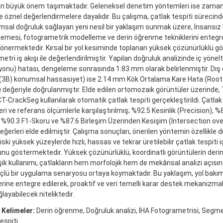
n büyük önem taşımaktadır. Geleneksel denetim yöntemleri ise zaman al
le öznel değerlendirmelere dayalıdır. Bu çalışma, çatlak tespiti süreci
sal doğruluk sağlayan yeni nesil bir yaklaşım sunmak üzere, İnsansız 
emesi, fotogrametrik modelleme ve derin öğrenme tekniklerini entegre
nermektedir. Kırsal bir yol kesiminde toplanan yüksek çözünürlüklü gö
etri iş akışı ile değerlendirilmiştir. Yapılan doğruluk analizinde iç yön
yonu) hatası, dengeleme sonrasında 1.83 mm olarak belirlenmiştir. Dış 
 (3B) konumsal hassasiyet) ise 2.14 mm Kök Ortalama Kare Hata (Root
değeriyle doğrulanmıştır. Elde edilen ortomozaik görüntüler üzerinde
CT-CrackSeg kullanılarak otomatik çatlak tespiti gerçekleştirildi. Çatla
ri ve referans ölçümlerle karşılaştırılmış; %92.5 Kesinlik (Precision), %8
, %90.3 F1-Skoru ve %87.6 Birleşim Üzerinden Kesişim (Intersection ove
eğerleri elde edilmiştir. Çalışma sonuçları, önerilen yöntemin özellikle dü
iski yüksek yüzeylerde hızlı, hassas ve tekrar üretilebilir çatlak tespiti 
u göstermektedir. Yüksek çözünürlüklü, koordinatlı görüntülerin deri
ik kullanımı, çatlakların hem morfolojik hem de mekânsal analizi açısın
çlü bir uygulama senaryosu ortaya koymaktadır. Bu yaklaşım, yol bakı
rine entegre edilerek, proaktif ve veri temelli karar destek mekanizmal
layabilecek niteliktedir.
 Kelimeler:
Derin öğrenme, Doğruluk analizi, İHA Fotogrametrisi, Segm
espiti.