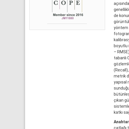
açısında
genellik
de konum
görüntül
yöntem ö
fotogram
kalibras
boyutlu
– RMSE) 
tabanlı 
gözlemle
(Recall)
metrik d
yapısal r
sunduğun
bütünleş
çıkan gü
sistemle
katkı sağ
Anahtar
çatlağı t