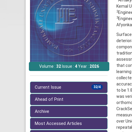
Antaky
Kemal Un
2
Enginee
3
Enginee
Afyonkar
Surface 
deterior
componen
traditio
assessm
that co
Volume :
32
Issue :
4
Year :
2026
learning
collecte
accuracy
Current Issue
32/4
to be 1.
was veri
Ahead of Print
orthomo
CrackSeg
Archive
measurem
over Uni
Most Accessed Articles
repeatab