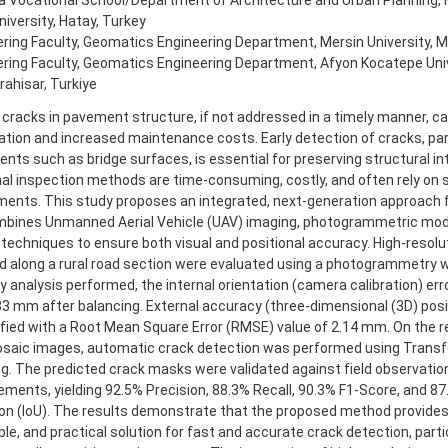
a Vocational School/Department of Architecture and Urban Planning,
iversity, Hatay, Turkey
ring Faculty, Geomatics Engineering Department, Mersin University, Me
ring Faculty, Geomatics Engineering Department, Afyon Kocatepe Univ
ahisar, Turkiye
cracks in pavement structure, if not addressed in a timely manner, ca
ation and increased maintenance costs. Early detection of cracks, parti
ts such as bridge surfaces, is essential for preserving structural int
nal inspection methods are time-consuming, costly, and often rely on 
ents. This study proposes an integrated, next-generation approach f
mbines Unmanned Aerial Vehicle (UAV) imaging, photogrammetric mod
 techniques to ensure both visual and positional accuracy. High-resol
d along a rural road section were evaluated using a photogrammetry wo
 analysis performed, the internal orientation (camera calibration) er
83 mm after balancing. External accuracy (three-dimensional (3D) posi
fied with a Root Mean Square Error (RMSE) value of 2.14 mm. On the r
saic images, automatic crack detection was performed using Trans
. The predicted crack masks were validated against field observatio
ents, yielding 92.5% Precision, 88.3% Recall, 90.3% F1-Score, and 87
on (IoU). The results demonstrate that the proposed method provides a
le, and practical solution for fast and accurate crack detection, partic