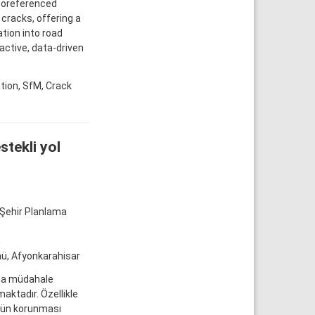
georeferenced
cracks, offering a
ation into road
tive, data-driven
ion, SfM, Crack
stekli yol
 Şehir Planlama
n
mü, Afyonkarahisar
nda müdahale
aktadır. Özellikle
lüğün korunması