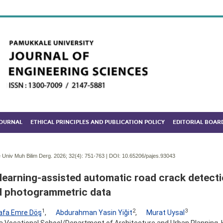
JOURNAL
ETHICAL PRINCIPLES AND PUBLICATION POLICY
EDITORIAL BOAR
Univ Muh Bilim Derg. 2026; 32(4):
751-763 | DOI:
10.65206/pajes.93043
learning-assisted automatic road crack detect
 photogrammetric data
1
2
3
afa Emre Döş
,
Abdurahman Yasin Yiğit
,
Murat Uysal