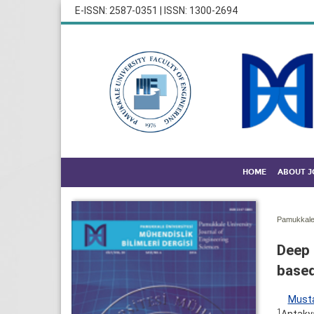
E-ISSN: 2587-0351 | ISSN: 1300-2694
HOME
ABOUT 
Pamukkale 
Deep 
based
Must
1