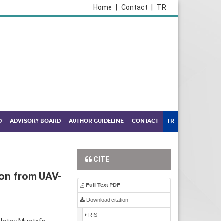
Home
|
Contact
|
TR
D
ADVISORY BOARD
AUTHOR GUIDELINE
CONTACT
TR
CITE
ion from UAV-
Full Text PDF
Download citation
RIS