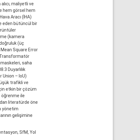
ıcı, maliyetli ve
nde hem görsel hem
Hava Aracı (İHA)
 eden bütüncül bir
rüntüler
eltme (kamera
doğruluk (üç
 Mean Square Error
, Transformatör
k maskeleri, saha
8.3 Duyarlılık
r Union – IoU)
şük trafikli ve
için etkin bir çözüm
n öğrenme ile
dan literatürde öne
m yönetim
arının gelişimine
entasyon, SfM, Yol