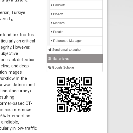
 Hatay Mustafa
EndNote
rsin, Turkiye
BibTex
ersity,
Medlars
Procite
n lead to structural
cularly on critical
Reference Manager
egrity. However,
Send email to author
subjective
Similar articles
or crack detection
eling, and deep
Google Scholar
ution images
rkflow. In the
ror was determined
tional accuracy)
esulting
former-based CT-
ns and reference
.6% Intersection
 reliable,
ularly in low-traffic