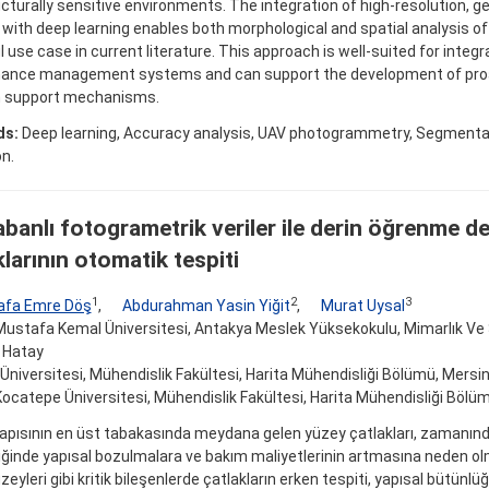
cturally sensitive environments. The integration of high-resolution, 
with deep learning enables both morphological and spatial analysis of 
 use case in current literature. This approach is well-suited for integr
ance management systems and can support the development of proac
n support mechanisms.
ds:
Deep learning, Accuracy analysis, UAV photogrammetry, Segmentat
n.
abanlı fotogrametrik veriler ile derin öğrenme de
klarının otomatik tespiti
1
2
3
afa Emre Döş
,
Abdurahman Yasin Yiğit
,
Murat Uysal
ustafa Kemal Üniversitesi, Antakya Meslek Yüksekokulu, Mimarlık Ve
 Hatay
Üniversitesi, Mühendislik Fakültesi, Harita Mühendisliği Bölümü, Mersi
ocatepe Üniversitesi, Mühendislik Fakültesi, Harita Mühendisliği Bölü
yapısının en üst tabakasında meydana gelen yüzey çatlakları, zamanı
ğinde yapısal bozulmalara ve bakım maliyetlerinin artmasına neden olm
zeyleri gibi kritik bileşenlerde çatlakların erken tespiti, yapısal bütün