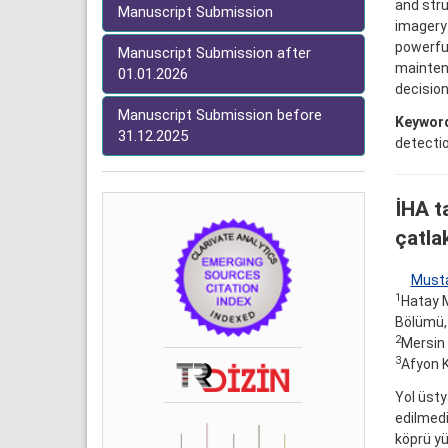
and stru
Manuscript Submission
imagery 
powerful
Manuscript Submission after
mainten
01.01.2026
decisio
Manuscript Submission before
Keywor
31.12.2025
detectio
İHA t
çatla
Must
1
Hatay M
Bölümü,
2
Mersin 
3
Afyon K
Yol üst
edilmedi
köprü yü