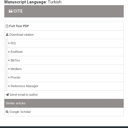
Manuscript Language:
Turkish
CITE
Full Text PDF
Download citation
RIS
EndNote
BibTex
Medlars
Procite
Reference Manager
Send email to author
Similar articles
Google Scholar