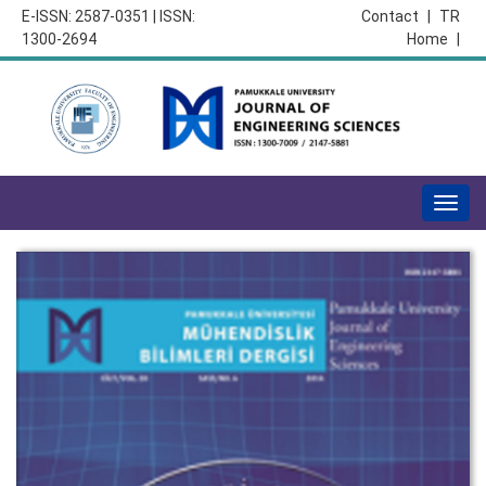
E-ISSN: 2587-0351 | ISSN:
Contact
|
TR
1300-2694
Home
|
Togg
navig