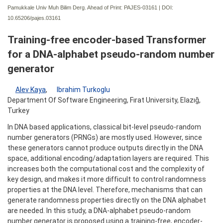
Pamukkale Univ Muh Bilim Derg. Ahead of Print: PAJES-03161 | DOI:
10.65206/pajes.03161
Training-free encoder-based Transformer
for a DNA-alphabet pseudo-random number
generator
Alev Kaya
,
Ibrahim Turkoglu
Department Of Software Engineering, Fırat University, Elazığ,
Turkey
In DNA based applications, classical bit-level pseudo-random
number generators (PRNGs) are mostly used. However, since
these generators cannot produce outputs directly in the DNA
space, additional encoding/adaptation layers are required. This
increases both the computational cost and the complexity of
key design, and makes it more difficult to control randomness
properties at the DNA level. Therefore, mechanisms that can
generate randomness properties directly on the DNA alphabet
are needed. In this study, a DNA-alphabet pseudo-random
number generator is proposed using a training-free, encoder-