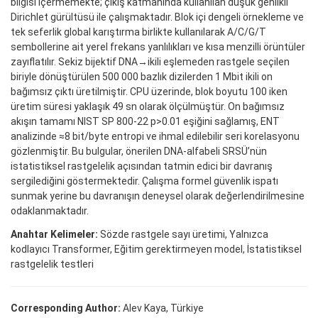
bilgisi içermemekte; çıkış katmanında kullanılan düşük genlikli
Dirichlet gürültüsü ile çalışmaktadır. Blok içi dengeli örnekleme ve
tek seferlik global karıştırma birlikte kullanılarak A/C/G/T
sembollerine ait yerel frekans yanlılıkları ve kısa menzilli örüntüler
zayıflatılır. Sekiz bijektif DNA→ikili eşlemeden rastgele seçilen
biriyle dönüştürülen 500 000 bazlık dizilerden 1 Mbit ikili on
bağımsız çıktı üretilmiştir. CPU üzerinde, blok boyutu 100 iken
üretim süresi yaklaşık 49 sn olarak ölçülmüştür. On bağımsız
akışın tamamı NIST SP 800-22 p>0.01 eşiğini sağlamış, ENT
analizinde ≈8 bit/byte entropi ve ihmal edilebilir seri korelasyonu
gözlenmiştir. Bu bulgular, önerilen DNA-alfabeli SRSÜ’nün
istatistiksel rastgelelik açısından tatmin edici bir davranış
sergilediğini göstermektedir. Çalışma formel güvenlik ispatı
sunmak yerine bu davranışın deneysel olarak değerlendirilmesine
odaklanmaktadır.
Anahtar Kelimeler:
Sözde rastgele sayı üretimi, Yalnızca
kodlayıcı Transformer, Eğitim gerektirmeyen model, İstatistiksel
rastgelelik testleri
Corresponding Author:
Alev Kaya, Türkiye