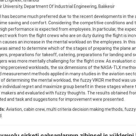
ial Engineer, İstanbul
ir University, Department Of Industrial Engineering, Balıkesir
el has become much preferred due to the recent developments in the a
time saving and comfort. Considering the competitive conditions and t
 high performance is expected from employees. In particular, the expec
ect work from the flight crews who are on duty during the flight is incr
n causes an increase in the mental workload on the employees. In this 
it was aimed to determine which of the stages of preparing the plane 
rs, preparations for takeoff, catering, preparations for landing and s
rs was more mentally challenging for the flight crew. As evaluation cri
ning perceived workloads, the six dimensions of the NASA-TLX metho
 measurement methods applied in many studies in the aviation sector
 of determining the mental workload, the fuzzy VIKOR method was use
 individual regret and maximize group benefit in these stages where
n makers and evaluated with fuzzy thoughts. The results obtained fr
eted and task and suggestions for improvement were presented.
ds:
Aviation, cabin crew, multi criteria decision making methods, fuzz
d.
vayolu şirketi çalışanlarının zihinsel iş yüklerini