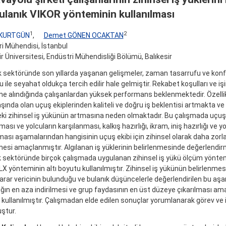
bulanık VIKOR yönteminin kullanılması
1
2
 KURTGÜN
,
Demet GÖNEN OCAKTAN
i Mühendisi, İstanbul
ir Üniversitesi, Endüstri Mühendisliği Bölümü, Balıkesir
k sektöründe son yıllarda yaşanan gelişmeler, zaman tasarrufu ve konfo
 ile seyahat oldukça tercih edilir hale gelmiştir. Rekabet koşulları ve işin
e alındığında çalışanlardan yüksek performans beklenmektedir. Özell
şında olan uçuş ekiplerinden kaliteli ve doğru iş beklentisi artmakta v
ki zihinsel iş yükünün artmasına neden olmaktadır. Bu çalışmada uçuş
ası ve yolcuların karşılanması, kalkış hazırlığı, ikram, iniş hazırlığı ve yo
ası aşamalarından hangisinin uçuş ekibi için zihinsel olarak daha zorl
mesi amaçlanmıştır. Algılanan iş yüklerinin belirlenmesinde değerlendirm
k sektöründe birçok çalışmada uygulanan zihinsel iş yükü ölçüm yönte
 yönteminin altı boyutu kullanılmıştır. Zihinsel iş yükünün belirlenme
arar vericinin bulunduğu ve bulanık düşüncelerle değerlendirilen bu aş
ğın en aza indirilmesi ve grup faydasının en üst düzeye çıkarılması am
kullanılmıştır. Çalışmadan elde edilen sonuçlar yorumlanarak görev ve iy
ştur.