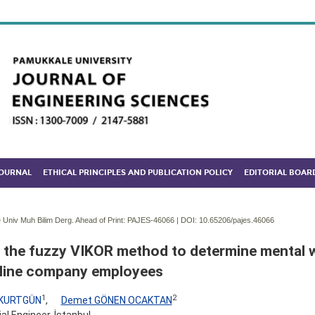
JOURNAL
ETHICAL PRINCIPLES AND PUBLICATION POLICY
EDITORIAL BOAR
Univ Muh Bilim Derg. Ahead of Print: PAJES-46066 | DOI:
10.65206/pajes.46066
 the fuzzy VIKOR method to determine mental 
rline company employees
1
2
 KURTGÜN
,
Demet GÖNEN OCAKTAN