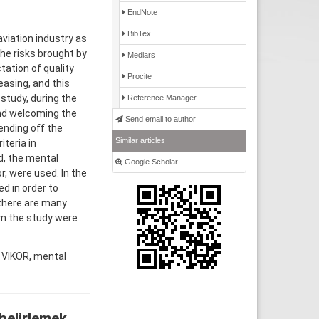
EndNote
BibTex
viation industry as
he risks brought by
Medlars
tation of quality
Procite
easing, and this
study, during the
Reference Manager
and welcoming the
Send email to author
ending off the
Similar articles
teria in
d, the mental
Google Scholar
, were used. In the
d in order to
 there are many
om the study were
y VIKOR, mental
 belirlemek