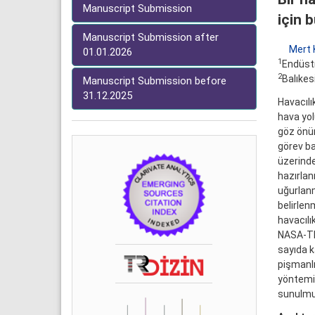
Manuscript Submission
için 
Manuscript Submission after
Mert
01.01.2026
1
Endüstr
2
Balıkes
Manuscript Submission before
31.12.2025
Havacılı
hava yolu
göz önün
görev ba
üzerinde
hazırlanm
uğurlanm
belirlen
havacılı
NASA-TLX
sayıda k
pişmanlı
yöntemi 
sunulmu