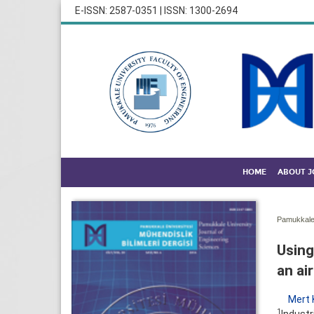
E-ISSN: 2587-0351 | ISSN: 1300-2694
HOME
ABOUT 
Pamukkale 
Using
an ai
Mert
1