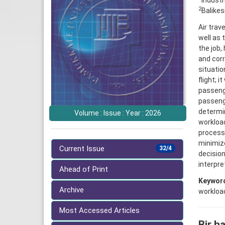
Industr
2
Balikes
Air trav
well as 
the job,
and corr
situatio
flight; 
passenge
passenge
determi
Volume : Issue : Year : 2026
workload
process
minimize
Current Issue
32/4
decisio
interpr
Ahead of Print
Keywor
Archive
workloa
Most Accessed Articles
Bir ha