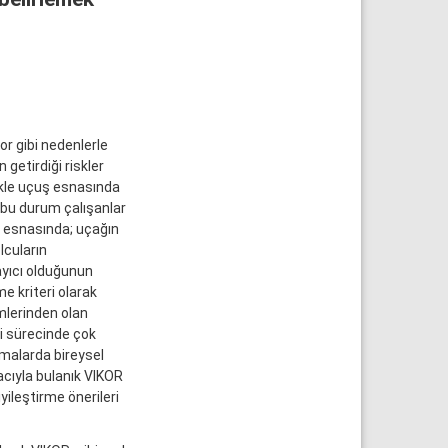
r gibi nedenlerle
 getirdiği riskler
ikle uçuş esnasında
e bu durum çalışanlar
 esnasında; uçağın
lcuların
ayıcı olduğunun
e kriteri olarak
mlerinden olan
si sürecinde çok
amalarda bireysel
acıyla bulanık VIKOR
ileştirme önerileri