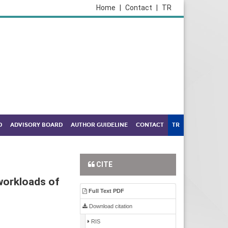
Home
|
Contact
|
TR
D
ADVISORY BOARD
AUTHOR GUIDELINE
CONTACT
TR
CITE
workloads of
Full Text PDF
Download citation
RIS