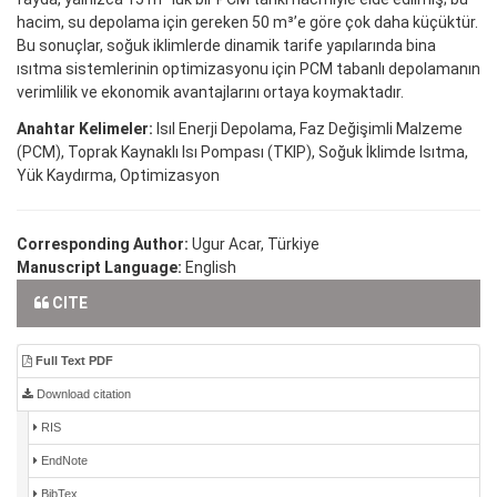
hacim, su depolama için gereken 50 m³’e göre çok daha küçüktür.
Bu sonuçlar, soğuk iklimlerde dinamik tarife yapılarında bina
ısıtma sistemlerinin optimizasyonu için PCM tabanlı depolamanın
verimlilik ve ekonomik avantajlarını ortaya koymaktadır.
Anahtar Kelimeler:
Isıl Enerji Depolama, Faz Değişimli Malzeme
(PCM), Toprak Kaynaklı Isı Pompası (TKIP), Soğuk İklimde Isıtma,
Yük Kaydırma, Optimizasyon
Corresponding Author:
Ugur Acar, Türkiye
Manuscript Language:
English
CITE
Full Text PDF
Download citation
RIS
EndNote
BibTex