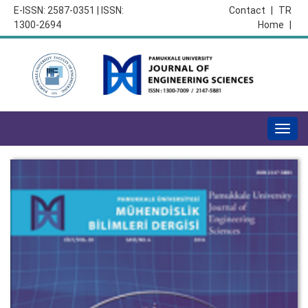
E-ISSN: 2587-0351 | ISSN:
Contact
|
TR
1300-2694
Home
|
Togg
navig