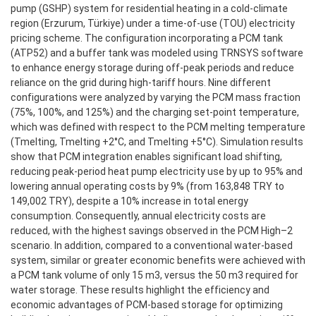
pump (GSHP) system for residential heating in a cold-climate
region (Erzurum, Türkiye) under a time-of-use (TOU) electricity
pricing scheme. The configuration incorporating a PCM tank
(ATP52) and a buffer tank was modeled using TRNSYS software
to enhance energy storage during off-peak periods and reduce
reliance on the grid during high-tariff hours. Nine different
configurations were analyzed by varying the PCM mass fraction
(75%, 100%, and 125%) and the charging set-point temperature,
which was defined with respect to the PCM melting temperature
(Tmelting, Tmelting +2°C, and Tmelting +5°C). Simulation results
show that PCM integration enables significant load shifting,
reducing peak-period heat pump electricity use by up to 95% and
lowering annual operating costs by 9% (from 163,848 TRY to
149,002 TRY), despite a 10% increase in total energy
consumption. Consequently, annual electricity costs are
reduced, with the highest savings observed in the PCM High–2
scenario. In addition, compared to a conventional water-based
system, similar or greater economic benefits were achieved with
a PCM tank volume of only 15 m3, versus the 50 m3 required for
water storage. These results highlight the efficiency and
economic advantages of PCM-based storage for optimizing