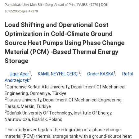
Pamukkale Univ Muh Bilim Derg. Ahead of Print: PAJES-47279 | DOI:
10.65206/pajes.47279
Load Shifting and Operational Cost
Optimization in Cold-Climate Ground
Source Heat Pumps Using Phase Change
Material (PCM) -Based Thermal Energy
Storage
1
2
1
Ugur Acar
,
KAMIL NEYFEL ÇERÇI
,
Onder KASKA
,
Rafal
3
Andrzejczyk
1
Osmaniye Korkut Ata University, Department Of Mechanical
Engineering, Osmaniye, Türkiye
2
Tarsus University, Department Of Mechanical Engineering,
Tarsus, Mersin, Türkiye
3
Gdańsk University Of Technology, Institute Of Energy,
Narutowicza, Gdańsk, Poland
This study investigates the integration of a phase change
material (PCM) thermal storage tank with a ground-source heat