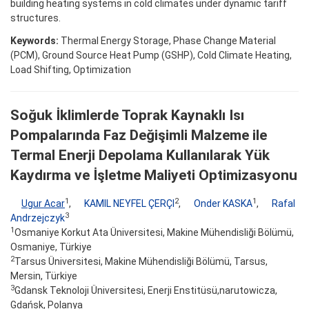
building heating systems in cold climates under dynamic tariff
structures.
Keywords:
Thermal Energy Storage, Phase Change Material
(PCM), Ground Source Heat Pump (GSHP), Cold Climate Heating,
Load Shifting, Optimization
Soğuk İklimlerde Toprak Kaynaklı Isı
Pompalarında Faz Değişimli Malzeme ile
Termal Enerji Depolama Kullanılarak Yük
Kaydırma ve İşletme Maliyeti Optimizasyonu
1
2
1
Ugur Acar
,
KAMIL NEYFEL ÇERÇI
,
Onder KASKA
,
Rafal
3
Andrzejczyk
1
Osmaniye Korkut Ata Üniversitesi, Makine Mühendisliği Bölümü,
Osmaniye, Türkiye
2
Tarsus Üniversitesi, Makine Mühendisliği Bölümü, Tarsus,
Mersin, Türkiye
3
Gdansk Teknoloji Üniversitesi, Enerji Enstitüsü,narutowicza,
Gdańsk, Polanya