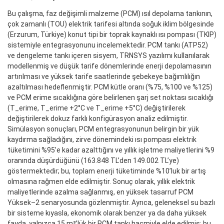
Bu çalışma, faz değişimli malzeme (PCM) ısıl depolama tankının,
çok zamanlı (TOU) elektrik tarifesi altında soğuk iklim bölgesinde
(Erzurum, Türkiye) konut tipi bir toprak kaynaklı ısı pompası (TKIP)
sistemiyle entegrasyonunu incelemektedir. PCM tankı (ATP52)
ve dengeleme tankı içeren sisyem, TRNSYS yazılımı kullanılarak
modellenmiş ve düşük tarife dönemlerinde enerji depolamasının
artırılması ve yüksek tarife saatlerinde şebekeye bağımlılığın
azaltılması hedeflenmiştir. PCM kütle oranı (%75, %100 ve %125)
ve PCM erime sıcaklığına göre belirlenen şarj set noktası sıcaklığı
(T_erime, T_erime +2°C ve T_erime +5°C) değiştirilerek
değiştirilerek dokuz farklı konfigürasyon analiz edilmiştir.
Simülasyon sonuçları, PCM entegrasyonunun belirgin bir yük
kaydırma sağladığını, zirve dönemindeki ısı pompası elektrik
tüketimini %95’e kadar azalttığını ve yıllık işletme maliyetlerini %9
oranında düşürdüğünü (163.848 TL’den 149.002 TL’ye)
göstermektedir; bu, toplam enerji tüketiminde %10’luk bir artış
olmasına rağmen elde edilmiştir. Sonuç olarak, yıllık elektrik
maliyetlerinde azalma sağlanmış, en yüksek tasarruf PCM
Yüksek–2 senaryosunda gözlenmiştir. Ayrıca, geleneksel su bazlı
bir sisteme kıyasla, ekonomik olarak benzer ya da daha yüksek
fayda, yalnızca 15 m³’lük bir PCM tankı hacmiyle elde edilmiş; bu