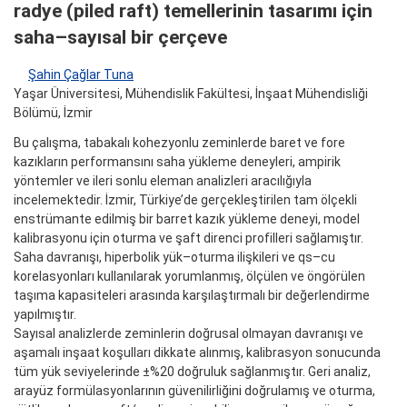
radye (piled raft) temellerinin tasarımı için
saha–sayısal bir çerçeve
Şahin Çağlar Tuna
Yaşar Üniversitesi, Mühendislik Fakültesi, İnşaat Mühendisliği
Bölümü, İzmir
Bu çalışma, tabakalı kohezyonlu zeminlerde baret ve fore
kazıkların performansını saha yükleme deneyleri, ampirik
yöntemler ve ileri sonlu eleman analizleri aracılığıyla
incelemektedir. İzmir, Türkiye’de gerçekleştirilen tam ölçekli
enstrümante edilmiş bir barret kazık yükleme deneyi, model
kalibrasyonu için oturma ve şaft direnci profilleri sağlamıştır.
Saha davranışı, hiperbolik yük–oturma ilişkileri ve qs–cu
korelasyonları kullanılarak yorumlanmış, ölçülen ve öngörülen
taşıma kapasiteleri arasında karşılaştırmalı bir değerlendirme
yapılmıştır.
Sayısal analizlerde zeminlerin doğrusal olmayan davranışı ve
aşamalı inşaat koşulları dikkate alınmış, kalibrasyon sonucunda
tüm yük seviyelerinde ±%20 doğruluk sağlanmıştır. Geri analiz,
arayüz formülasyonlarının güvenilirliğini doğrulamış ve oturma,