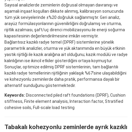
Sayısal analizlerde zeminlerin doğrusal olmayan davranışı ve
aşamalı inşaat koşulları dikkate alınmış, kalibrasyon sonucunda
tüm yük seviyelerinde ±%20 doğruluk sağlanmıştır. Geri analiz,
arayüz formülasyonlarının güvenilirliğini doğrulamış ve oturma,
rijitlik azalması, şaft/uç direnci mobilizasyonu ile enerji soğurma
kapasitesinin değerlendirilmesine imkân vermiştir.
Bağlantısız kazıklı radye temel (DPRF) sistemlerine yönelik
parametrik analizler, oturma ve yük aktarımında en büyük etkinin
yastık rijitliği ile kazık aralığına ait olduğunu; kazık modülü ve radye
kalınlığının ise ikincil etkiler gösterdiğini ortaya koymuştur.
Sonuçlar, optimize edilmiş DPRF sistemlerinin, tam bağlantılı
kazıklı radye temellerinin rijitliğinin yaklaşık %67’sine ulaşabildiğini
ve kohezyonlu zeminlerde daha pratik, performansa dayalı bir
alternatif sunduğunu göstermektedir.
Keywords:
Disconnected piled raft foundations (DPRF), Cushion
stiffness, Finite element analysis, Interaction factor, Stratified
cohesive soils, Full-scale load testing
Tabakalı kohezyonlu zeminlerde ayrık kazıklı