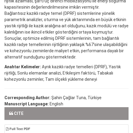
rijitlik azalması, şaft/uç direnci mobilizasyonu ile enerji soğurma
kapasitesinin değerlendirilmesine imkân vermiştir.
Bağlantısız kazıklı radye temel (DPRF) sistemlerine yönelik
parametrik analizler, oturma ve yük aktarımında en büyük etkinin
yastık rijitliği ile kazık aralığına ait olduğunu; kazık modülü ve radye
kalınlığının ise ikincil etkiler gösterdiğini ortaya koymuştur.
Sonuçlar, optimize edilmiş DPRF sistemlerinin, tam bağlantılı
kazıklı radye temellerinin rijitliğinin yaklaşık %67’sine ulaşabildiğini
ve kohezyonlu zeminlerde maliyet etkin, performansa dayalı bir
alternatif sunduğunu göstermektedir.
Anahtar Kelimeler:
Ayrık kazıklı radye temelleri (DPRF), Yastık
rijitliği, Sonlu elemanlar analizi, Etkileşim faktörü, Tabakalı
kohezyonlu zeminler, Tam ölçekli yükleme deneyi
Corresponding Author:
Şahin Çağlar Tuna, Türkiye
Manuscript Language:
English
CITE
Full Text PDF