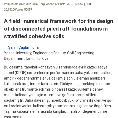
Pamukkale Univ Muh Bilim Derg. Ahead of Print: PAJES-50057 | DOI:
10.65206/pajes.50057
A field–numerical framework for the design
of disconnected piled raft foundations in
stratified cohesive soils
Şahin Çağlar Tuna
Yasar University, Engineering Faculty, Civil Engineering
Department, Izmir, Turkiye
Bu çalışma, tabakalı kohezyonlu zeminlerde ayrık kazıklı radye
temel (DPRF) sistemlerinin performansını saha yükleme testleri,
ampirik değerlendirmeler ve gelişmiş sonlu eleman analizleri
kullanarak araştırmaktadır. İzmir, Türkiye’de gerçekleştirilen tam
ölçekli enstrümante edilmiş bir barret kazık yükleme deneyi,
model kalibrasyonu için oturma ve şaft direnci profilleri
sağlamıştır. Saha davranışı, hiperbolik yük–oturma ilişkileri ve qs–
cu korelasyonları kullanılarak yorumlanmış, ölçülen ve öngörülen
taşıma kapasiteleri arasında karşılaştırmalı bir değerlendirme
yapılmıştır.