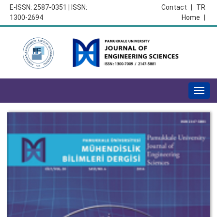
E-ISSN: 2587-0351 | ISSN:
Contact
|
TR
1300-2694
Home
|
Togg
navig