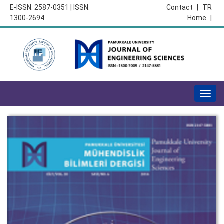
E-ISSN: 2587-0351 | ISSN:
Contact
|
TR
1300-2694
Home
|
Togg
navig