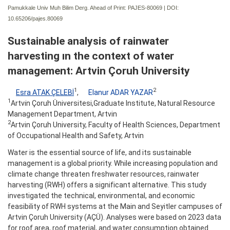
Pamukkale Univ Muh Bilim Derg. Ahead of Print: PAJES-80069 | DOI:
10.65206/pajes.80069
Sustainable analysis of rainwater
harvesting ın the context of water
management: Artvin Çoruh University
1
2
Esra ATAK ÇELEBİ
,
Elanur ADAR YAZAR
1
Artvi̇n Çoruh Üniversitesi,Graduate Institute, Natural Resource
Management Department, Artvin
2
Artvin Çoruh University, Faculty of Health Sciences, Department
of Occupational Health and Safety, Artvin
Water is the essential source of life, and its sustainable
management is a global priority. While increasing population and
climate change threaten freshwater resources, rainwater
harvesting (RWH) offers a significant alternative. This study
investigated the technical, environmental, and economic
feasibility of RWH systems at the Main and Seyitler campuses of
Artvin Çoruh University (AÇÜ). Analyses were based on 2023 data
for roof area, roof material, and water consumption obtained