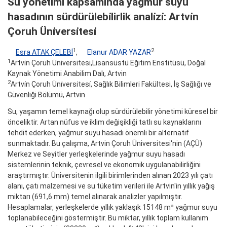
Su yönetimı̇ kapsamında yağmur suyu
hasadının sürdürülebı̇lirlik analı̇zı̇: Artvı̇n
Çoruh Ünı̇versı̇tesı̇
1
2
Esra ATAK ÇELEBİ
,
Elanur ADAR YAZAR
1
Artvi̇n Çoruh Üniversitesi,Lisansüstü Eğitim Enstitüsü, Doğal
Kaynak Yönetimi Anabilim Dalı, Artvin
2
Artvi̇n Çoruh Üni̇versi̇tesi̇, Sağlık Bilimleri Fakültesi, İş Sağlığı ve
Güvenliği Bölümü, Artvin
Su, yaşamın temel kaynağı olup sürdürülebilir yönetimi küresel bir
önceliktir. Artan nüfus ve iklim değişikliği tatlı su kaynaklarını
tehdit ederken, yağmur suyu hasadı önemli bir alternatif
sunmaktadır. Bu çalışma, Artvin Çoruh Üniversitesi'nin (AÇÜ)
Merkez ve Seyitler yerleşkelerinde yağmur suyu hasadı
sistemlerinin teknik, çevresel ve ekonomik uygulanabilirliğini
araştırmıştır. Üniversitenin ilgili birimlerinden alınan 2023 yılı çatı
alanı, çatı malzemesi ve su tüketim verileri ile Artvin'in yıllık yağış
miktarı (691,6 mm) temel alınarak analizler yapılmıştır.
Hesaplamalar, yerleşkelerde yıllık yaklaşık 15148 m³ yağmur suyu
toplanabileceğini göstermiştir. Bu miktar, yıllık toplam kullanım