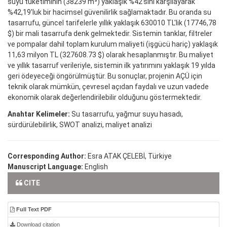
suyu tüketiminin (38239 m³) yaklaşık %42'sini karşılayarak
%42,19'luk bir hacimsel güvenilirlik sağlamaktadır. Bu oranda su
tasarrufu, güncel tarifelerle yıllık yaklaşık 630010 TL'lik (17746,78
$) bir mali tasarrufa denk gelmektedir. Sistemin tanklar, filtreler
ve pompalar dahil toplam kurulum maliyeti (işgücü hariç) yaklaşık
11,63 milyon TL (327608.73 $) olarak hesaplanmıştır. Bu maliyet
ve yıllık tasarruf verileriyle, sistemin ilk yatırımını yaklaşık 19 yılda
geri ödeyeceği öngörülmüştür. Bu sonuçlar, projenin AÇÜ için
teknik olarak mümkün, çevresel açıdan faydalı ve uzun vadede
ekonomik olarak değerlendirilebilir olduğunu göstermektedir.
Anahtar Kelimeler:
Su tasarrufu, yağmur suyu hasadı,
sürdürülebilirlik, SWOT analizi, maliyet analizi
Corresponding Author:
Esra ATAK ÇELEBİ, Türkiye
Manuscript Language:
English
CITE
Full Text PDF
Download citation