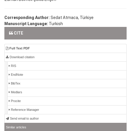
Corresponding Author:
Sedat Atmaca, Türkiye
Manuscript Language:
Turkish
CITE
Full Text PDF
Download citation
RIS
EndNote
BibTex
Medlars
Procite
Reference Manager
Send email to author
Similar articles