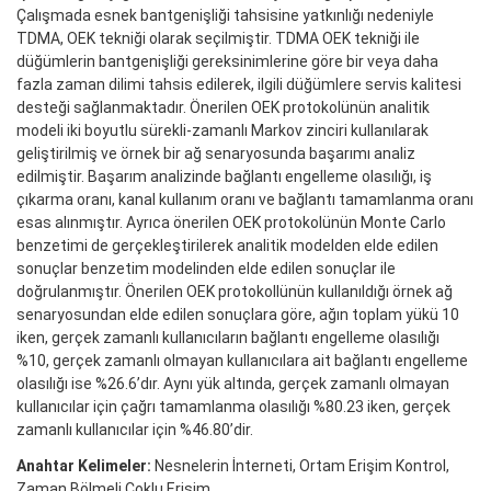
Çalışmada esnek bantgenişliği tahsisine yatkınlığı nedeniyle
TDMA, OEK tekniği olarak seçilmiştir. TDMA OEK tekniği ile
düğümlerin bantgenişliği gereksinimlerine göre bir veya daha
fazla zaman dilimi tahsis edilerek, ilgili düğümlere servis kalitesi
desteği sağlanmaktadır. Önerilen OEK protokolünün analitik
modeli iki boyutlu sürekli-zamanlı Markov zinciri kullanılarak
geliştirilmiş ve örnek bir ağ senaryosunda başarımı analiz
edilmiştir. Başarım analizinde bağlantı engelleme olasılığı, iş
çıkarma oranı, kanal kullanım oranı ve bağlantı tamamlanma oranı
esas alınmıştır. Ayrıca önerilen OEK protokolünün Monte Carlo
benzetimi de gerçekleştirilerek analitik modelden elde edilen
sonuçlar benzetim modelinden elde edilen sonuçlar ile
doğrulanmıştır. Önerilen OEK protokollünün kullanıldığı örnek ağ
senaryosundan elde edilen sonuçlara göre, ağın toplam yükü 10
iken, gerçek zamanlı kullanıcıların bağlantı engelleme olasılığı
%10, gerçek zamanlı olmayan kullanıcılara ait bağlantı engelleme
olasılığı ise %26.6’dır. Aynı yük altında, gerçek zamanlı olmayan
kullanıcılar için çağrı tamamlanma olasılığı %80.23 iken, gerçek
zamanlı kullanıcılar için %46.80’dir.
Anahtar Kelimeler:
Nesnelerin İnterneti, Ortam Erişim Kontrol,
Zaman Bölmeli Çoklu Erişim