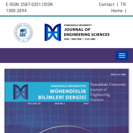
E-ISSN: 2587-0351 | ISSN:
Contact
|
TR
1300-2694
Home
|
Togg
navig