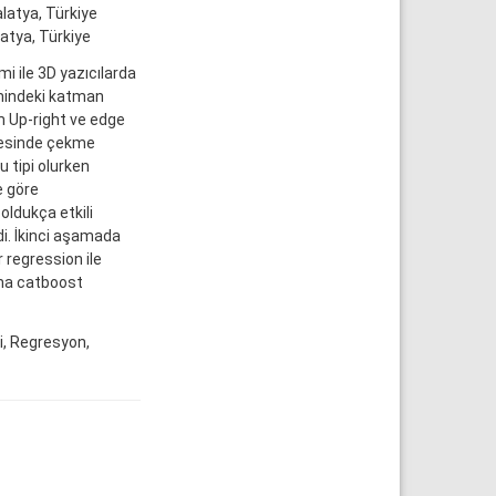
latya, Türkiye
latya, Türkiye
 ile 3D yazıcılarda
emindeki katman
im Up-right ve edge
icesinde çekme
u tipi olurken
e göre
ldukça etkili
i. İkinci aşamada
 regression ile
tma catboost
i, Regresyon,