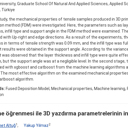
niversity, Graduate School Of Natural And Applied Sciences, Applied S
 Türkiye
study, the mechanical properties of tensile samples produced in 3D pri
on method (FDM) were investigated. Here, the parameters such as lay
s, infill type and support angle in the FDM method were examined. Th
 with Up-right and edge directions. As a result of the experiments, th
s in terms of tensile strength was 0.09 mm, and the infill type was full i
t results were obtained in the support angle. According to the varian
it was observed that the layer thickness and infill type were quite effe
, but the support angle was at a negligible level. In the second stage, 
d with xgboost and catboost from the machine learning algorithms an
 The most effective algorithm on the examined mechanical properti
atboost algorithm.
ds:
Fused Deposition Model, Mechanical properties, Machine learning, 
on
e öğrenmesi ile 3D yazdırma parametrelerinin i
1
2
et Altuğ
,
Yakup Yılmaz