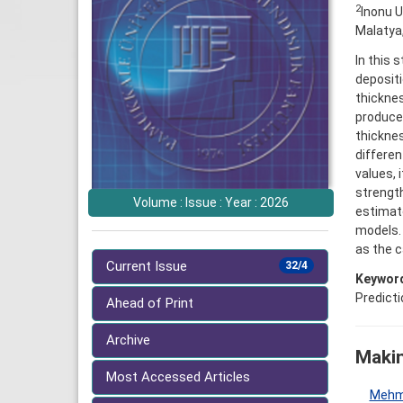
2
Inonu U
Malatya,
In this 
depositi
thicknes
produced
thicknes
differen
values, 
strength
Volume : Issue : Year : 2026
estimate
models.
as the c
Current Issue
32/4
Keywor
Predicti
Ahead of Print
Archive
Makin
Most Accessed Articles
Mehm