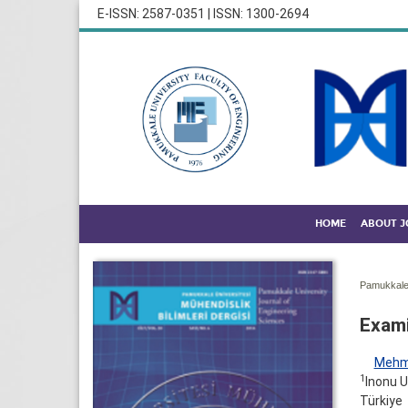
E-ISSN: 2587-0351 | ISSN: 1300-2694
HOME
ABOUT 
Pamukkale 
Exami
Mehm
1
Inonu U
Türkiye