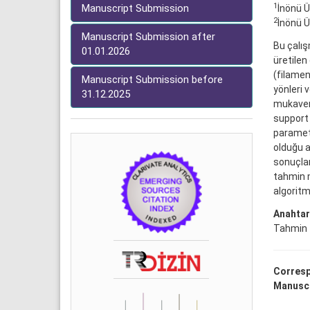
1
Manuscript Submission
İnönü Ü
2
İnönü Ü
Manuscript Submission after
Bu çalı
01.01.2026
üretilen
(filamen
Manuscript Submission before
yönleri 
31.12.2025
mukaveme
support 
parametr
olduğu a
sonuçlar
tahmin m
algoritma
Anahtar
Tahmin
Corresp
Manuscr