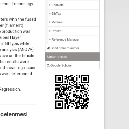
cience Technology,
EndNote
BibTex
nters with the fused
Medlars
er (filament)
Procite
e production was
e best layer
Reference Manager
nfill type, while
Send email to author
ce analysis (ANOVA)
ctive on the tensile
Similar articles
the results were
Google Scholar
d linear regression
es was determined
Regression,
ncelenmesi