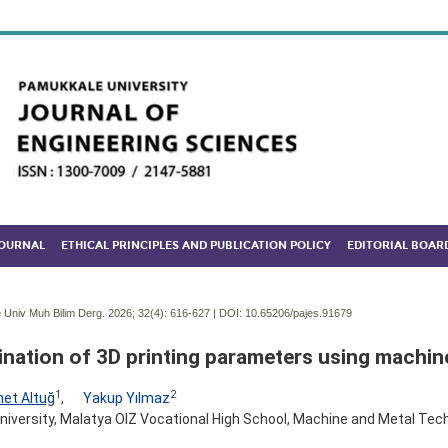
JOURNAL
ETHICAL PRINCIPLES AND PUBLICATION POLICY
EDITORIAL BOAR
Univ Muh Bilim Derg. 2026; 32(4):
616-627 | DOI:
10.65206/pajes.91679
nation of 3D printing parameters using machine
1
2
et Altuğ
,
Yakup Yılmaz
niversity, Malatya OIZ Vocational High School, Machine and Metal Tec