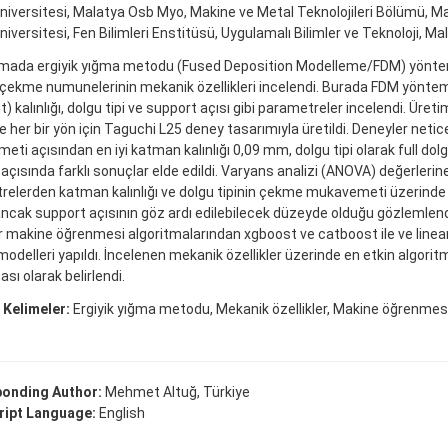
niversitesi, Malatya Osb Myo, Makine ve Metal Teknolojileri Bölümü, Ma
niversitesi, Fen Bilimleri Enstitüsü, Uygulamalı Bilimler ve Teknoloji, Ma
şmada ergiyik yığma metodu (Fused Deposition Modelleme/FDM) yöntemi
 çekme numunelerinin mekanik özellikleri incelendi. Burada FDM yönt
t) kalınlığı, dolgu tipi ve support açısı gibi parametreler incelendi. Üret
ve her bir yön için Taguchi L25 deney tasarımıyla üretildi. Deneyler net
ti açısından en iyi katman kalınlığı 0,09 mm, dolgu tipi olarak full dolg
açısında farklı sonuçlar elde edildi. Varyans analizi (ANOVA) değerlerin
elerden katman kalınlığı ve dolgu tipinin çekme mukavemeti üzerinde o
ncak support açısının göz ardı edilebilecek düzeyde olduğu gözlemlend
 makine öğrenmesi algoritmalarından xgboost ve catboost ile ve linear
odelleri yapıldı. İncelenen mekanik özellikler üzerinde en etkin algori
sı olarak belirlendi.
 Kelimeler:
Ergiyik yığma metodu, Mekanik özellikler, Makine öğrenmes
onding Author:
Mehmet Altuğ, Türkiye
ipt Language:
English