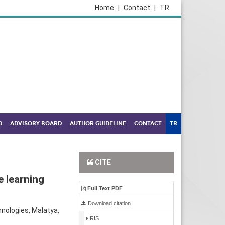
Home
|
Contact
|
TR
D
ADVISORY BOARD
AUTHOR GUIDELINE
CONTACT
TR
CITE
 learning
Full Text PDF
Download citation
hnologies, Malatya,
RIS