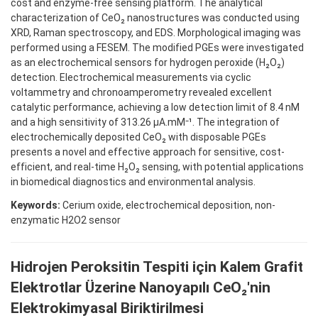
cost and enzyme-free sensing platform. The analytical
characterization of CeO₂ nanostructures was conducted using
XRD, Raman spectroscopy, and EDS. Morphological imaging was
performed using a FESEM. The modified PGEs were investigated
as an electrochemical sensors for hydrogen peroxide (H₂O₂)
detection. Electrochemical measurements via cyclic
voltammetry and chronoamperometry revealed excellent
catalytic performance, achieving a low detection limit of 8.4 nM
and a high sensitivity of 313.26 μA.mM⁻¹. The integration of
electrochemically deposited CeO₂ with disposable PGEs
presents a novel and effective approach for sensitive, cost-
efficient, and real-time H₂O₂ sensing, with potential applications
in biomedical diagnostics and environmental analysis.
Keywords:
Cerium oxide, electrochemical deposition, non-
enzymatic H2O2 sensor
Hidrojen Peroksitin Tespiti için Kalem Grafit
Elektrotlar Üzerine Nanoyapılı CeO₂'nin
Elektrokimyasal Biriktirilmesi