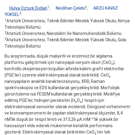
1
2
Hulya Ozturk Doğan
,
Neslihan Çelebi
,
ARZU KAVAZ
3
YÜKSEL
1
Atatürk Üniversitesi, Teknik Bilimler Meslek Yüksek Okulu, Kimya
Teknolojisi Bölümü
2
Atatürk Üniversitesi, Nanobilim Ve Nanomühendislik Bölümü
3
Atatürk Üniversitesi, Teknik Bilimler Meslek Yüksek Okulu, Gıda
Teknolojisi Bölümü
Bu araştırmada, düşük maliyetli ve enzimsiz bir algılama
platformu geliştirmek için nanoyapılı seryum oksit (CeO₂),
kontrollü oksijenasyon koşulları altında kalem grafit elektrotlar
(PGE'ler) üzerine elektrokimyasal olarak biriktirildi. CeO₂
nanoyapıların analitik karakterizasyonu, XRD, Raman
spektroskopisi ve EDS kullanılarak gerçekleştirildi. Morfolojik
görüntüleme ise FESEM kullanılarak gerçekleştirildi. Modifiye
edilmiş PGE'ler, hidrojen peroksitin (H₂O₂) tespiti için
elektrokimyasal sensörler olarak incelendi. Döngüsel voltammetri
ve kronoamperometri ile yapılan elektrokimyasal ölçümler, 8,4
nM'lik düşük bir tespit limiti ve 313,26 μA.mM⁻¹'lik yüksek bir
hassasiyet elde ederek mükemmel katalitik performans
gösterdi. Elektrokimyasal olarak biriktirilen CeO₂'nin tek