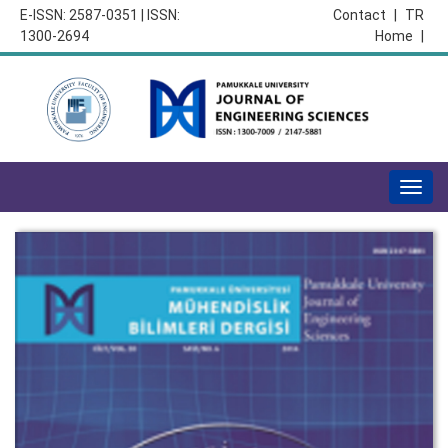
E-ISSN: 2587-0351 | ISSN:
Contact
|
TR
1300-2694
Home
|
Togg
navig