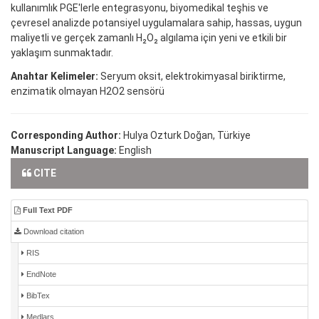
kullanımlık PGE'lerle entegrasyonu, biyomedikal teşhis ve
çevresel analizde potansiyel uygulamalara sahip, hassas, uygun
maliyetli ve gerçek zamanlı H₂O₂ algılama için yeni ve etkili bir
yaklaşım sunmaktadır.
Anahtar Kelimeler:
Seryum oksit, elektrokimyasal biriktirme,
enzimatik olmayan H2O2 sensörü
Corresponding Author:
Hulya Ozturk Doğan, Türkiye
Manuscript Language:
English
CITE
Full Text PDF
Download citation
RIS
EndNote
BibTex
Medlars