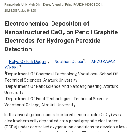
Pamukkale Univ Muh Bilim Derg. Ahead of Print: PAJES-94820 | DOI:
10.65206/pajes.94820
Electrochemical Deposition of
Nanostructured CeO₂ on Pencil Graphite
Electrodes for Hydrogen Peroxide
Detection
1
2
Hulya Ozturk Doğan
,
Neslihan Çelebi
,
ARZU KAVAZ
3
YÜKSEL
1
Department Of Chemical Technology, Vocational School Of
Technical Sciences, Ataturk University
2
Department Of Nanoscience And Nanoengineering, Ataturk
University
3
Department Of Food Technologies, Technical Science
Vocational College, Atatürk University
In this investigation, nanostructured cerium oxide (CeO₂) was
electrochemically deposited onto pencil graphite electrodes
(PGEs) under controlled oxygenation conditions to develop a low-