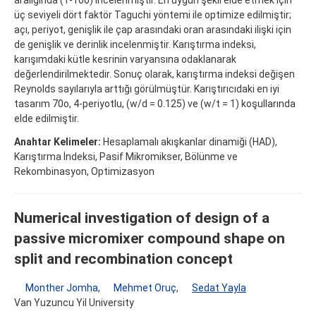
üç seviyeli dört faktör Taguchi yöntemi ile optimize edilmiştir;
açı, periyot, genişlik ile çap arasındaki oran arasındaki ilişki için
de genişlik ve derinlik incelenmiştir. Karıştırma indeksi,
karışımdaki kütle kesrinin varyansına odaklanarak
değerlendirilmektedir. Sonuç olarak, karıştırma indeksi değişen
Reynolds sayılarıyla arttığı görülmüştür. Karıştırıcıdaki en iyi
tasarım 70o, 4-periyotlu, (w/d = 0.125) ve (w/t = 1) koşullarında
elde edilmiştir.
Anahtar Kelimeler:
Hesaplamalı akışkanlar dinamiği (HAD),
Karıştırma İndeksi, Pasif Mikromikser, Bölünme ve
Rekombinasyon, Optimizasyon
Numerical investigation of design of a
passive micromixer compound shape on
split and recombination concept
Monther Jomha
,
Mehmet Oruç
,
Sedat Yayla
Van Yuzuncu Yil University