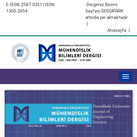
E-ISSN: 2587-0351 | ISSN:
Dergimiz Resmi
1300-2694
Sayfası DERGİPARK
altında yer almaktadır
|
Anasayfa
|
Togg
navig