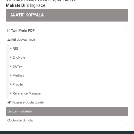
Makale Dili:
İngilizce
ATIF KOPYALA
Tam Metin PDF
Atıf dosyası indir
RIS
EndNote
BibTex
Medlars
Procite
Reference Manager
Yazara e-posta gönder
Benzer makaleler
Google Scholar