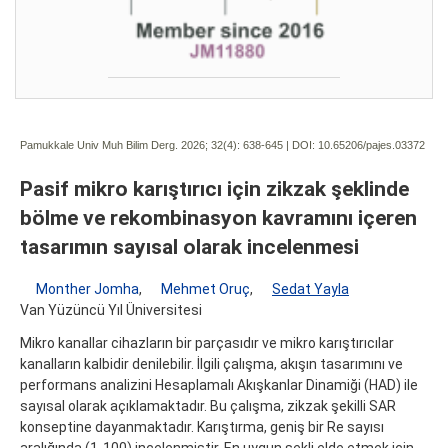
Pamukkale Univ Muh Bilim Derg. 2026; 32(4):
638-645 | DOI:
10.65206/pajes.03372
Pasif mikro karıştırıcı için zikzak şeklinde
bölme ve rekombinasyon kavramını içeren
tasarımın sayısal olarak incelenmesi
Monther Jomha
,
Mehmet Oruç
,
Sedat Yayla
Van Yüzüncü Yıl Üniversitesi
Mikro kanallar cihazların bir parçasıdır ve mikro karıştırıcılar
kanalların kalbidir denilebilir. İlgili çalışma, akışın tasarımını ve
performans analizini Hesaplamalı Akışkanlar Dinamiği (HAD) ile
sayısal olarak açıklamaktadır. Bu çalışma, zikzak şekilli SAR
konseptine dayanmaktadır. Karıştırma, geniş bir Re sayısı
aralığında (1-100) incelenmiştir. En uygun şekli elde etmek için