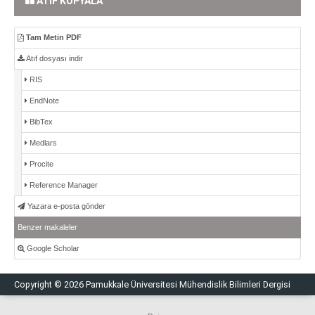
ATIF KOPYALA
Tam Metin PDF
Atıf dosyası indir
RIS
EndNote
BibTex
Medlars
Procite
Reference Manager
Yazara e-posta gönder
Benzer makaleler
Google Scholar
Copyright © 2026 Pamukkale Üniversitesi Mühendislik Bilimleri Dergisi