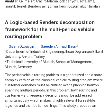
Anahtar Kelimeler:
Araç rotalama, çok periyotlu rotalama,
mantık temelli Benders ayrıştırma, kesin çözüm algoritmaları
A Logic-based Benders decomposition
framework for the multi-period vehicle
routing problem
1
2
Gizem Özbaygın
,
Saeedeh Ahmadi Basir
1
Department of Industrial Engineering, Ihsan Dogramaci Bilkent
University, Ankara, Turkey
2
Technical University of Munich, School of Management,
Munich, Germany
The period vehicle routing problem is a generalized and a more
complex version of the classical vehicle routing problem where
customer demands must be fulfilled over a planning horizon
spanning multiple periods. In this problem, both routing and
customer visit frequency decisions must be addressed
simultaneously, which makes it highly relevant for real-life
logistics and distribution settings. This study proposes an