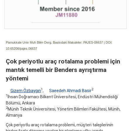
Pamukkale Univ Muh Bilim Derg. Baskıdaki Makaleler: PAJES-06637 | DOI:
10.65206/pajes.06637
Çok periyotlu araç rotalama problemi için
mantık temelli bir Benders ayrıştırma
yöntemi
1
2
Gizem Özbaygın
,
Saeedeh Ahmadi Basir
1
İhsan Doğramacı Bilkent Üniversitesi, Endüstri Mühendisliği
Bölümü, Ankara
2
Münih Teknik Üniversitesi, Yönetim Bilimleri Fakültesi, Münih,
Almanya
Çok periyotlu araç rotalama problemi, müşteri taleplerinin
birden fazla döneme yayılan bir planlama ufku içinde