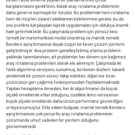
karşılanmasını gerektiren, klasik araç rotalama probleminin
daha genel ve karmaşık bir türüdür. Bu problemde hem rotalama
hem de müşteri ziyaret sıklıklarının belirlenmesi gerekir, bu da
onu pratikte karşılaşılan lojistik uygulamaları için oldukça önemli
hale getirmektedir. Bu çalışmada problem için yönsüz kesi
temelli bir matematiksel model önerilmiş ve mantık temelli
Benders ayrıştırmasına dayalı özgün bir kesin çözüm yöntemi
geliştirilmiştir. Ana problem genelleştirilmiş atama problemi
şeklinde tanımlanırken, alt problemler her dönem için bağımsız
araç rotalama problemleri olarak ele alınmıştır. Çalışmada iki
farklı algoritma versiyonu sunulmuş, biri kesen düzlem tabanlı
yinelemeli bir çözüm süreci takip ederken, diğeri ise ticari
çözücünün geri çağırma fonksiyonundan faydalanmaktadır.
Yapılan hesaplama deneyleri, her iki algoritmanın da küçük
ölçekli örneklerde etkin olduğunu, özellikle ikinci versiyonun
büyük ölçekli örneklerde daha üstün performans gösterdiğini
ortaya koymuştur. Elde edilen bulgular, mantık temelli Benders
ayrıştırmasının çok periyotlu araç rotalama probleminin
çözümünde umut vadeden bir yöntem olduğunu
göstermektedir.