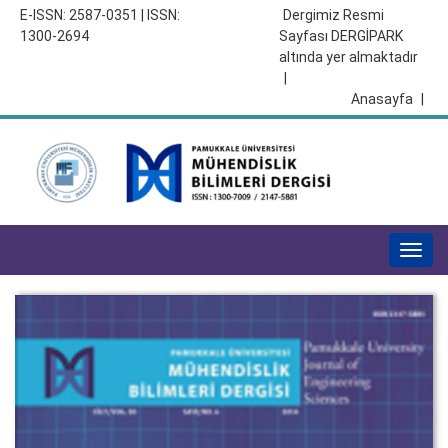
E-ISSN: 2587-0351 | ISSN:
Dergimiz Resmi
1300-2694
Sayfası DERGİPARK
altında yer almaktadır
|
Anasayfa
|
Togg
navig