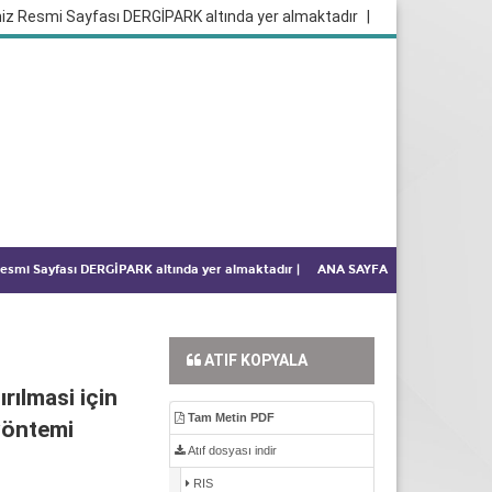
iz Resmi Sayfası DERGİPARK altında yer almaktadır
|
 Resmi Sayfası DERGİPARK altında yer almaktadır
|
ANA SAYFA
ATIF KOPYALA
rılmasi için
Tam Metin PDF
yöntemi
Atıf dosyası indir
RIS