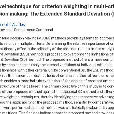
el technique for criterion weighting in multi-cri
sion making: The Extended Standard Deviation 
n Fahri Altıntaş
Provincial Gendarmerie Command
riteria Decision Making (MCDM) methods provide systematic approach
ives under multiple criteria. Determining the relative importance of crite
at directly affects the reliability of the obtained results. In this study
d Deviation (ESD) method is proposed to overcome the limitations of 
rd Deviation (SD) method. The proposed method offers a more compr
by considering not only the internal variations of individual criteria but
lationships with other criteria. Unlike conventional SD, the ESD metho
n both the individual distributions of criteria and their effects on other
h enables a more holistic evaluation of the degree of contrast among 
 structure of the dataset. The primary objective of this study is to c
s of the proposed method against the classical SD method and other 
ve weighting techniques, thereby identifying their respective advantag
ss the applicability of the proposed method, sensitivity, comparative,
s were performed, and the method was statistically evaluated by apply
n matrices. The findings indicate that the proposed method provides 