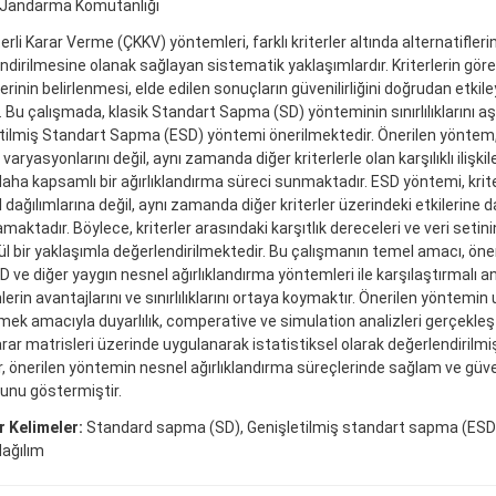
l Jandarma Komutanlığı
erli Karar Verme (ÇKKV) yöntemleri, farklı kriterler altında alternatifleri
ndirilmesine olanak sağlayan sistematik yaklaşımlardır. Kriterlerin gör
rinin belirlenmesi, elde edilen sonuçların güvenilirliğini doğrudan etkiley
. Bu çalışmada, klasik Standart Sapma (SD) yönteminin sınırlılıklarını 
tilmiş Standart Sapma (ESD) yöntemi önerilmektedir. Önerilen yöntem, y
 varyasyonlarını değil, aynı zamanda diğer kriterlerle olan karşılıklı ilişkil
daha kapsamlı bir ağırlıklandırma süreci sunmaktadır. ESD yöntemi, krite
 dağılımlarına değil, aynı zamanda diğer kriterler üzerindeki etkilerine da
maktadır. Böylece, kriterler arasındaki karşıtlık dereceleri ve veri setin
l bir yaklaşımla değerlendirilmektedir. Bu çalışmanın temel amacı, öne
D ve diğer yaygın nesnel ağırlıklandırma yöntemleri ile karşılaştırmalı a
rin avantajlarını ve sınırlılıklarını ortaya koymaktır. Önerilen yöntemin u
mek amacıyla duyarlılık, comperative ve simulation analizleri gerçekleş
arar matrisleri üzerinde uygulanarak istatistiksel olarak değerlendirilmiş
r, önerilen yöntemin nesnel ağırlıklandırma süreçlerinde sağlam ve güveni
nu göstermiştir.
 Kelimeler:
Standard sapma (SD), Genişletilmiş standart sapma (ESD),
dağılım