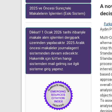
A nov
2025 ve Öncesi Süreçteki
deci
Makalelerin İşlemleri (Eski Sistem)
Furka
Aydın 
Dikkat! 1 Ocak 2026 tarihi itibariyle
makale alım işlemleri dergipark
Multi-C
üzerinden yapılacaktır. 2025 Aralık
alternat
öncesi makaleler journalagent
step th
sisteminden devam edecektir.
Standar
Hakemlik için lütfen hangi
Standa
sistemden mail gelmiş ise ilgili
process 
sisteme giriş yapınız.
interre
based o
approac
overall
analysi
objecti
To asse
analyse
decisio