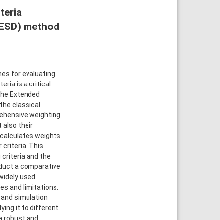
teria
(ESD) method
es for evaluating
ria is a critical
, the Extended
the classical
ehensive weighting
 also their
d calculates weights
 criteria. This
criteria and the
onduct a comparative
widely used
es and limitations.
 and simulation
ing it to different
a robust and