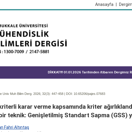
Anasayfa
|
Dergim
DİKKAT!!! 01.01.2026 Tarihinden itibaren Dergimiz
 Univ Muh Bilim Derg. 2026; 32(3):
447-458 | DOI:
10.65206/pajes.07683
riterli karar verme kapsamında kriter ağırlıklandı
bir teknik: Genişletilmiş Standart Sapma (GSS) 
n Fahri Altıntaş