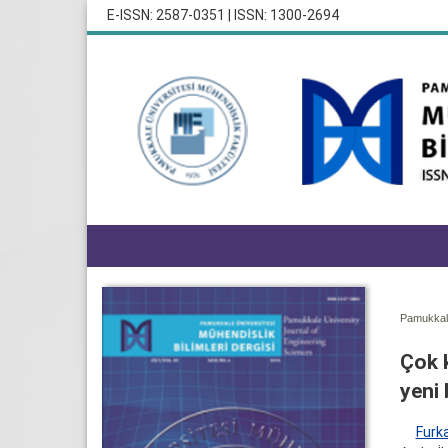
E-ISSN: 2587-0351 | ISSN: 1300-2694
Pamukkale
Çok k
yeni 
Furka