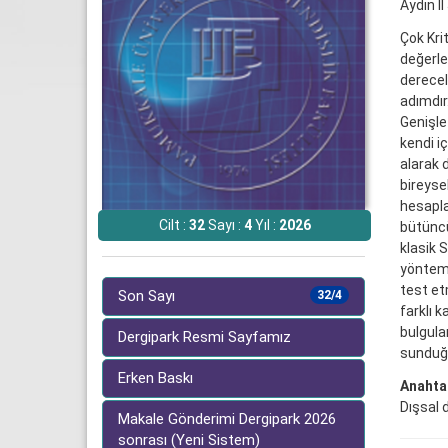
Aydın İ
Çok Krit
değerle
derecele
adımdır
Genişle
kendi iç
alarak 
bireysel
hesapla
Cilt :
32
Sayı :
4
Yıl :
2026
bütüncü
klasik S
yöntemle
test et
Son Sayı
32/4
farklı k
bulgula
Dergipark Resmi Sayfamız
sunduğu
Erken Baskı
Anahtar
Dışsal 
Makale Gönderimi Dergipark 2026
sonrası (Yeni Sistem)