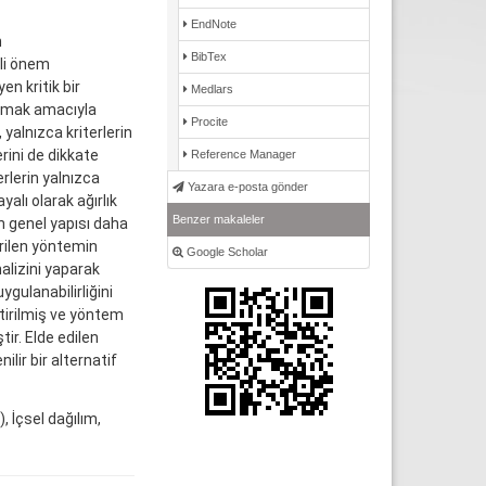
EndNote
n
BibTex
eli önem
en kritik bir
Medlars
aşmak amacıyla
Procite
alnızca kriterlerin
erini de dikkate
Reference Manager
rlerin yalnızca
Yazara e-posta gönder
yalı olarak ağırlık
Benzer makaleler
in genel yapısı daha
rilen yöntemin
Google Scholar
nalizini yaparak
ygulanabilirliğini
tirilmiş ve yöntem
tir. Elde edilen
lir bir alternatif
 İçsel dağılım,