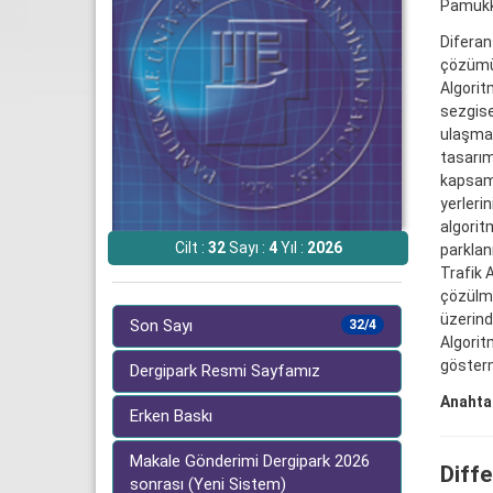
Pamukka
Diferan
çözümün
Algorit
sezgise
ulaşmad
tasarım
kapsamd
yerleri
algorit
Cilt :
32
Sayı :
4
Yıl :
2026
parklan
Trafik 
çözülmü
üzerind
Son Sayı
32/4
Algorit
gösterm
Dergipark Resmi Sayfamız
Anahtar
Erken Baskı
Makale Gönderimi Dergipark 2026
Diff
sonrası (Yeni Sistem)