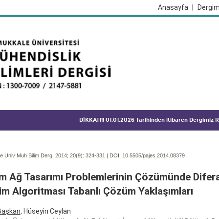
Anasayfa
|
Dergim
DİKKAT!!! 01.01.2026 Tarihinden itibaren Dergimiz
 Univ Muh Bilim Derg. 2014; 20(9):
324-331 | DOI:
10.5505/pajes.2014.08379
ım Ağ Tasarımı Problemlerinin Çözümünde Difera
im Algoritması Tabanlı Çözüm Yaklaşımları
Başkan
, Hüseyin Ceylan