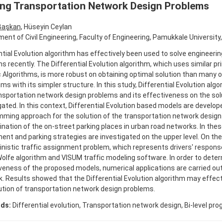
ing Transportation Network Design Problems
Başkan
, Hüseyin Ceylan
ent of Civil Engineering, Faculty of Engineering, Pamukkale University,
ntial Evolution algorithm has effectively been used to solve engineeri
s recently. The Differential Evolution algorithm, which uses similar pr
 Algorithms, is more robust on obtaining optimal solution than many o
hms with its simpler structure. In this study, Differential Evolution algo
nsportation network design problems and its effectiveness on the solu
gated. In this context, Differential Evolution based models are develope
ming approach for the solution of the transportation network desig
nation of the on-street parking places in urban road networks. In the
ent and parking strategies are investigated on the upper level. On the 
nistic traffic assignment problem, which represents drivers' response
olfe algorithm and VISUM traffic modeling software. In order to dete
veness of the proposed models, numerical applications are carried out
. Results showed that the Differential Evolution algorithm may effect
ution of transportation network design problems.
ds:
Differential evolution, Transportation network design, Bi-level pr