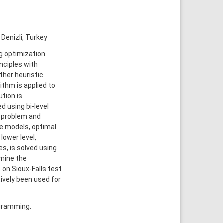
 Denizli, Turkey
ng optimization
inciples with
ther heuristic
rithm is applied to
tion is
d using bi-level
n problem and
se models, optimal
lower level,
s, is solved using
rmine the
 on Sioux-Falls test
ively been used for
ogramming.