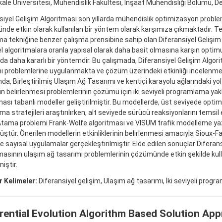
le Üniversitesi, Mühendislik Fakültesi, İnşaat Mühendisliği Bölümü, De
siyel Gelişim Algoritması son yıllarda mühendislik optimizasyon proble
de etkin olarak kullanılan bir yöntem olarak karşımıza çıkmaktadır. T
ma tekniğine benzer çalışma prensibine sahip olan Diferansiyel Gelişim 
l algoritmalara oranla yapısal olarak daha basit olmasına karşın opti
a daha kararlı bir yöntemdir. Bu çalışmada, Diferansiyel Gelişim Algor
ı problemlerine uygulanmakta ve çözüm üzerindeki etkinliği incelenme
a, Birleştirilmiş Ulaşım Ağ Tasarımı ve kentiçi karayolu ağlarındaki yol
nin belirlenmesi problemlerinin çözümü için iki seviyeli programlama yak
ması tabanlı modeller geliştirilmiştir. Bu modellerde, üst seviyede opti
ma stratejileri araştırılırken, alt seviyede sürücü reaksiyonlarını temsi
Atama problemi Frank-Wolfe algoritması ve VISUM trafik modelleme yazı
ştür. Önerilen modellerin etkinliklerinin belirlenmesi amacıyla Sioux-Fal
e sayısal uygulamalar gerçekleştirilmiştir. Elde edilen sonuçlar Diferan
masının ulaşım ağ tasarımı problemlerinin çözümünde etkin şekilde kull
iştir.
 Kelimeler:
Diferansiyel gelişim, Ulaşım ağ tasarımı, İki seviyeli progr
erential Evolution Algorithm Based Solution Ap