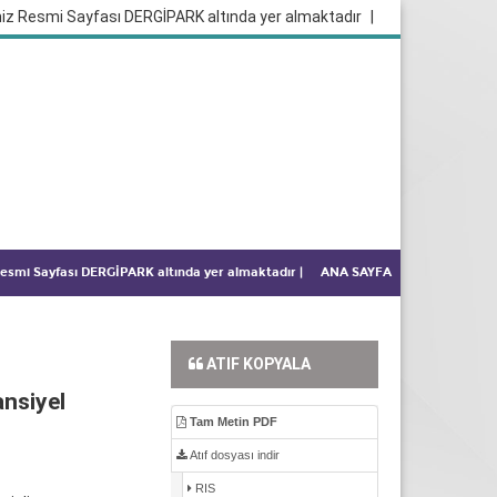
iz Resmi Sayfası DERGİPARK altında yer almaktadır
|
 Resmi Sayfası DERGİPARK altında yer almaktadır
|
ANA SAYFA
ATIF KOPYALA
nsiyel
Tam Metin PDF
Atıf dosyası indir
RIS