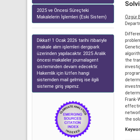
Solv
2025 ve Öncesi Süreçteki
Makalelerin İşlemleri (Eski Sistem)
Özgür 
Departm
Differe
Dikkat! 1 Ocak 2026 tarihi itibariyle
problem
makale alım işlemleri dergipark
Genetic
üzerinden yapılacaktır. 2025 Aralık
algorit
öncesi makaleler journalagent
the tra
sisteminden devam edecektir.
investi
Hakemlik için lütfen hangi
program
sistemden mail gelmiş ise ilgili
determi
sisteme giriş yapınız.
investm
determi
Frank-W
effecti
network
the sol
Keywor