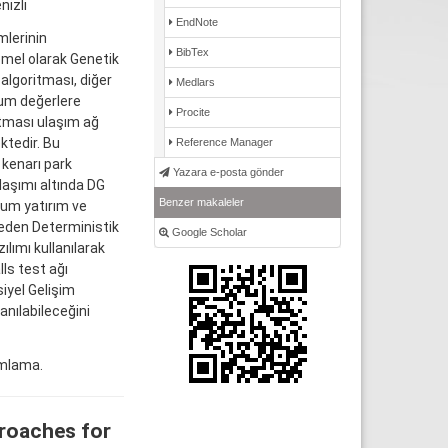
nizli
EndNote
mlerinin
BibTex
emel olarak Genetik
algoritması, diğer
Medlars
mum değerlere
Procite
itması ulaşım ağ
ktedir. Bu
Reference Manager
 kenarı park
Yazara e-posta gönder
laşımı altında DG
Benzer makaleler
mum yatırım ve
l eden Deterministik
Google Scholar
lımı kullanılarak
ls test ağı
siyel Gelişim
anılabileceğini
amlama.
proaches for