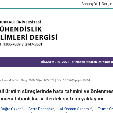
Anasayfa
|
Dergim
DİKKAT!!! 01.01.2026 Tarihinden itibaren Dergimiz
 Univ Muh Bilim Derg. 2026; 32(4):
669-679 | DOI:
10.65206/pajes.10594
il üretim süreçlerinde hata tahmini ve önlenmes
mesi tabanlı karar destek sistemi yaklaşımı
1
2
1
 Buğra Özkan
,
Berra Figengöz
,
Ali Osman Özdemir
,
Fatma Ci