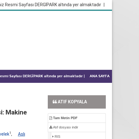
iz Resmi Sayfası DERGİPARK altında yer almaktadır
|
 Resmi Sayfası DERGİPARK altında yer almaktadır
|
ANA SAYFA
ATIF KOPYALA
i: Makine
Tam Metin PDF
Atıf dosyası indir
1
velek
,
Aslı
RIS