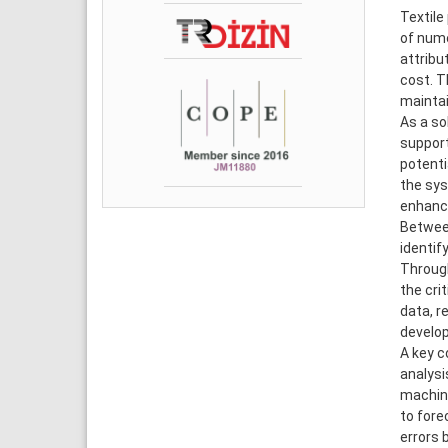
Textile
of nume
attribu
cost. T
maintai
As a so
support
potenti
the sys
enhance
Between
identif
Through
the cri
data, r
develo
A key c
analysi
machine
to fore
errors 