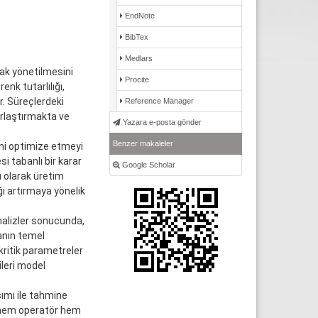
EndNote
BibTex
Medlars
rak yönetilmesini
Procite
enk tutarlılığı,
r. Süreçlerdeki
Reference Manager
orlaştırmakta ve
Yazara e-posta gönder
Benzer makaleler
ni optimize etmeyi
 tabanlı bir karar
Google Scholar
 olarak üretim
ği artırmaya yönelik
nalizler sonucunda,
anın temel
kritik parametreler
ileri model
şımı ile tahmine
l, hem operatör hem