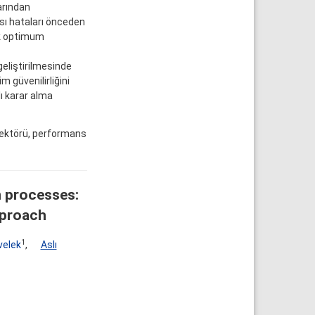
arından
sı hataları önceden
ek optimum
geliştirilmesinde
m güvenilirliğini
ı karar alma
sektörü, performans
n processes:
pproach
1
velek
,
Aslı