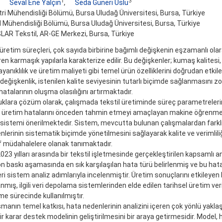
1
3
,
Seval Ene Yalçın
,
Seda Güneri Uslu
ri Mühendisliği Bölümü, Bursa Uludağ Üniversitesi, Bursa, Türkiye
l Mühendisliği Bölümü, Bursa Uludağ Üniversitesi, Bursa, Türkiye
AR Tekstil, AR-GE Merkezi, Bursa, Türkiye
 üretim süreçleri, çok sayıda birbirine bağımlı değişkenin eşzamanlı ola
en karmaşık yapılarla karakterize edilir. Bu değişkenler; kumaş kalitesi, r
yanıklılık ve üretim maliyeti gibi temel ürün özelliklerini doğrudan etkile
değişkenlik, istenilen kalite seviyesinin tutarlı biçimde sağlanmasını z
hatalarının oluşma olasılığını artırmaktadır.
uklara çözüm olarak, çalışmada tekstil üretiminde süreç parametreleri
ı üretim hatalarını önceden tahmin etmeyi amaçlayan makine öğrenmesi
sistemi önerilmektedir. Sistem, mevcutta bulunan çalışmalardan farklı
nlerinin sistematik biçimde yönetilmesini sağlayarak kalite ve verimlili
f müdahalelere olanak tanımaktadır.
23 yılları arasında bir tekstil işletmesinde gerçekleştirilen kapsamlı a
n baskı aşamasında en sık karşılaşılan hata türü belirlenmiş ve bu hat
ri sistem analiz adımlarıyla incelenmiştir. Üretim sonuçlarını etkileyen 
nmış, ilgili veri depolama sistemlerinden elde edilen tarihsel üretim ver
me sürecinde kullanılmıştır.
şmanın temel katkısı, hata nedenlerinin analizini içeren çok yönlü yakla
bir karar destek modelinin geliştirilmesini bir araya getirmesidir. Mode