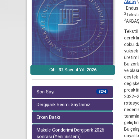
1
Aksoy
1
Endüst
2
Teksti
3
AKBAŞL
Tekstil
gerektir
doku, da
yüksek 
üretim 
Bu zorl
Cilt :
32
Sayı :
4
Yıl :
2026
ve olas
destek 
değişke
proakti
Son Sayı
32/4
2022–20
rotasyo
Dergipark Resmi Sayfamız
nedenle
tanımla
Erken Baskı
geliştir
Bu çalı
Makale Gönderimi Dergipark 2026
dayalı 
sonrası (Yeni Sistem)