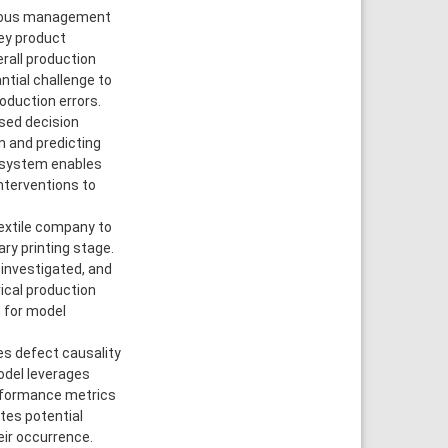
aneous management
key product
erall production
ntial challenge to
oduction errors.
ased decision
n and predicting
e system enables
nterventions to
extile company to
ry printing stage.
investigated, and
ical production
n for model
nes defect causality
odel leverages
rformance metrics
ates potential
ir occurrence.