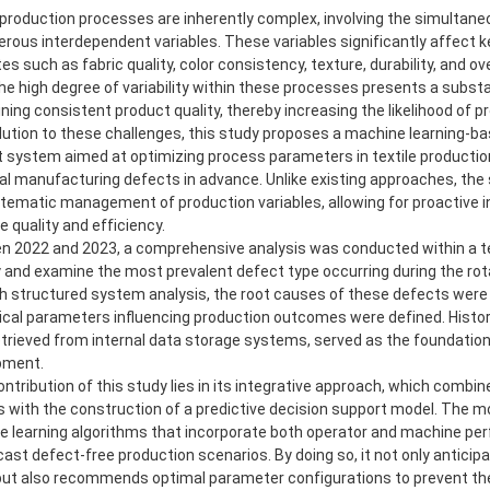
 production processes are inherently complex, involving the simult
rous interdependent variables. These variables significantly affect 
tes such as fabric quality, color consistency, texture, durability, and ov
he high degree of variability within these processes presents a substa
ning consistent product quality, thereby increasing the likelihood of pr
lution to these challenges, this study proposes a machine learning-b
 system aimed at optimizing process parameters in textile productio
al manufacturing defects in advance. Unlike existing approaches, th
tematic management of production variables, allowing for proactive i
 quality and efficiency.
 2022 and 2023, a comprehensive analysis was conducted within a t
y and examine the most prevalent defect type occurring during the rota
 structured system analysis, the root causes of these defects were 
tical parameters influencing production outcomes were defined. Histor
etrieved from internal data storage systems, served as the foundatio
pment.
ontribution of this study lies in its integrative approach, which combi
s with the construction of a predictive decision support model. The m
 learning algorithms that incorporate both operator and machine pe
cast defect-free production scenarios. By doing so, it not only anticip
but also recommends optimal parameter configurations to prevent the