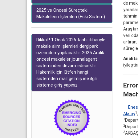
de maki
yararla
2025 ve Öncesi Süreçteki
tahmin 
Makalelerin İşlemleri (Eski Sistem)
paramet
Araştır
veri od
Dikkat! 1 Ocak 2026 tarihi itibariyle
artıran
makale alım işlemleri dergipark
süreçle
üzerinden yapılacaktır. 2025 Aralık
Anahtar
öncesi makaleler journalagent
iyileşt
sisteminden devam edecektir.
Hakemlik için lütfen hangi
sistemden mail gelmiş ise ilgili
Error
sisteme giriş yapınız.
Mach
Enes
1
Aksoy
1
Depart
2
Depart
3
AKBAŞL