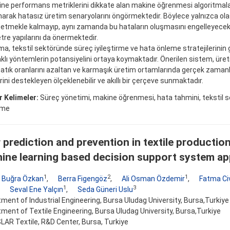
ne performans metriklerini dikkate alan makine öğrenmesi algoritmal
narak hatasız üretim senaryolarını öngörmektedir. Böylece yalnızca ola
etmekle kalmayıp, aynı zamanda bu hataların oluşmasını engelleyec
re yapılarını da önermektedir.
ma, tekstil sektöründe süreç iyileştirme ve hata önleme stratejilerinin 
aklı yöntemlerin potansiyelini ortaya koymaktadır. Önerilen sistem, üreti
, atık oranlarını azaltan ve karmaşık üretim ortamlarında gerçek zamanl
rini destekleyen ölçeklenebilir ve akıllı bir çerçeve sunmaktadır.
 Kelimeler:
Süreç yönetimi, makine öğrenmesi, hata tahmini, tekstil 
irme
 prediction and prevention in textile productio
ine learning based decision support system a
1
2
1
 Buğra Özkan
,
Berra Figengöz
,
Ali Osman Özdemir
,
Fatma Ci
1
3
,
Seval Ene Yalçın
,
Seda Güneri Uslu
ment of Industrial Engineering, Bursa Uludag University, Bursa,Turkiye
ment of Textile Engineering, Bursa Uludag University, Bursa,Turkiye
AR Textile, R&D Center, Bursa, Turkiye