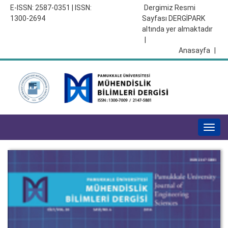
E-ISSN: 2587-0351 | ISSN:
Dergimiz Resmi
1300-2694
Sayfası DERGİPARK
altında yer almaktadır
|
Anasayfa
|
Togg
navig