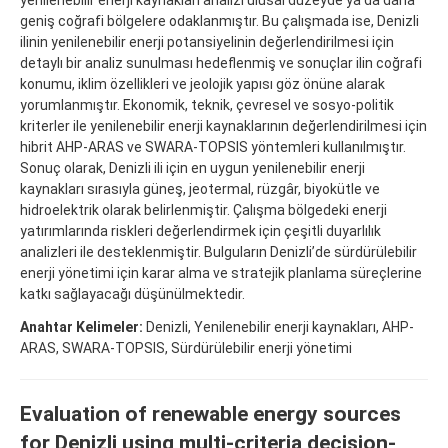
geniş coğrafi bölgelere odaklanmıştır. Bu çalışmada ise, Denizli
ilinin yenilenebilir enerji potansiyelinin değerlendirilmesi için
detaylı bir analiz sunulması hedeflenmiş ve sonuçlar ilin coğrafi
konumu, iklim özellikleri ve jeolojik yapısı göz önüne alarak
yorumlanmıştır. Ekonomik, teknik, çevresel ve sosyo-politik
kriterler ile yenilenebilir enerji kaynaklarının değerlendirilmesi için
hibrit AHP-ARAS ve SWARA-TOPSIS yöntemleri kullanılmıştır.
Sonuç olarak, Denizli ili için en uygun yenilenebilir enerji
kaynakları sırasıyla güneş, jeotermal, rüzgâr, biyokütle ve
hidroelektrik olarak belirlenmiştir. Çalışma bölgedeki enerji
yatırımlarında riskleri değerlendirmek için çeşitli duyarlılık
analizleri ile desteklenmiştir. Bulguların Denizli’de sürdürülebilir
enerji yönetimi için karar alma ve stratejik planlama süreçlerine
katkı sağlayacağı düşünülmektedir.
Anahtar Kelimeler:
Denizli, Yenilenebilir enerji kaynakları, AHP-
ARAS, SWARA-TOPSIS, Sürdürülebilir enerji yönetimi
Evaluation of renewable energy sources
for Denizli using multi-criteria decision-