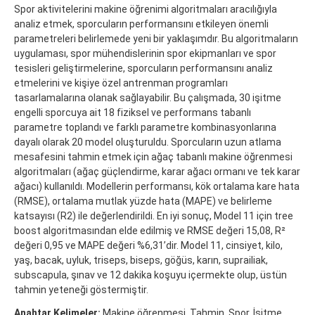
Spor aktivitelerini makine öğrenimi algoritmaları aracılığıyla
analiz etmek, sporcuların performansını etkileyen önemli
parametreleri belirlemede yeni bir yaklaşımdır. Bu algoritmaların
uygulaması, spor mühendislerinin spor ekipmanları ve spor
tesisleri geliştirmelerine, sporcuların performansını analiz
etmelerini ve kişiye özel antrenman programları
tasarlamalarına olanak sağlayabilir. Bu çalışmada, 30 işitme
engelli sporcuya ait 18 fiziksel ve performans tabanlı
parametre toplandı ve farklı parametre kombinasyonlarına
dayalı olarak 20 model oluşturuldu. Sporcuların uzun atlama
mesafesini tahmin etmek için ağaç tabanlı makine öğrenmesi
algoritmaları (ağaç güçlendirme, karar ağacı ormanı ve tek karar
ağacı) kullanıldı. Modellerin performansı, kök ortalama kare hata
(RMSE), ortalama mutlak yüzde hata (MAPE) ve belirleme
katsayısı (R2) ile değerlendirildi. En iyi sonuç, Model 11 için tree
boost algoritmasından elde edilmiş ve RMSE değeri 15,08, R²
değeri 0,95 ve MAPE değeri %6,31’dir. Model 11, cinsiyet, kilo,
yaş, bacak, uyluk, triseps, biseps, göğüs, karın, suprailiak,
subscapula, şınav ve 12 dakika koşuyu içermekte olup, üstün
tahmin yeteneği göstermiştir.
Anahtar Kelimeler:
Makine öğrenmesi, Tahmin, Spor, İşitme