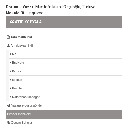
Sorumlu Yazar:
Mustafa Mikail Özçiloğlu, Türkiye
Makale Dili:
İngilizce
ATIF KOPYALA
Tam Metin PDF
Atıf dosyası indir
RIS
EndNote
BibTex
Medlars
Procite
Reference Manager
Yazara e-posta gönder
Benzer makaleler
Google Scholar