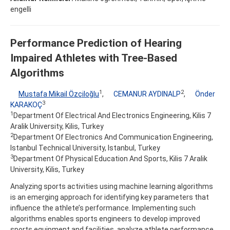
engelli
Performance Prediction of Hearing
Impaired Athletes with Tree-Based
Algorithms
1
2
Mustafa Mikail Özçiloğlu
,
CEMANUR AYDINALP
,
Önder
3
KARAKOÇ
1
Department Of Electrical And Electronics Engineering, Kilis 7
Aralik University, Kilis, Turkey
2
Department Of Electronics And Communication Engineering,
Istanbul Technical University, Istanbul, Turkey
3
Department Of Physical Education And Sports, Kilis 7 Aralik
University, Kilis, Turkey
Analyzing sports activities using machine learning algorithms
is an emerging approach for identifying key parameters that
influence the athlete’s performance. Implementing such
algorithms enables sports engineers to develop improved
sports equipment and facilities, analyze athlete performance