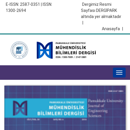
E-ISSN: 2587-0351 | ISSN:
Dergimiz Resmi
1300-2694
Sayfası DERGİPARK
altında yer almaktadır
|
Anasayfa
|
Togg
navig