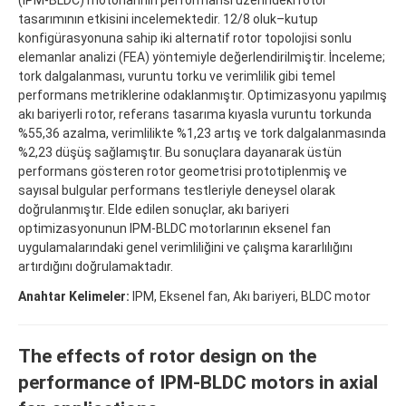
tasarımının etkisini incelemektedir. 12/8 oluk–kutup
konfigürasyonuna sahip iki alternatif rotor topolojisi sonlu
elemanlar analizi (FEA) yöntemiyle değerlendirilmiştir. İnceleme;
tork dalgalanması, vuruntu torku ve verimlilik gibi temel
performans metriklerine odaklanmıştır. Optimizasyonu yapılmış
akı bariyerli rotor, referans tasarıma kıyasla vuruntu torkunda
%55,36 azalma, verimlilikte %1,23 artış ve tork dalgalanmasında
%2,23 düşüş sağlamıştır. Bu sonuçlara dayanarak üstün
performans gösteren rotor geometrisi prototiplenmiş ve
sayısal bulgular performans testleriyle deneysel olarak
doğrulanmıştır. Elde edilen sonuçlar, akı bariyeri
optimizasyonunun IPM-BLDC motorlarının eksenel fan
uygulamalarındaki genel verimliliğini ve çalışma kararlılığını
artırdığını doğrulamaktadır.
Anahtar Kelimeler:
IPM, Eksenel fan, Akı bariyeri, BLDC motor
The effects of rotor design on the
performance of IPM-BLDC motors in axial