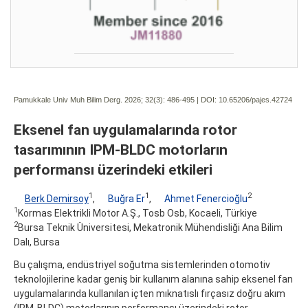
Pamukkale Univ Muh Bilim Derg. 2026; 32(3):
486-495 | DOI:
10.65206/pajes.42724
Eksenel fan uygulamalarında rotor
tasarımının IPM-BLDC motorların
performansı üzerindeki etkileri
1
1
2
Berk Demirsoy
,
Buğra Er
,
Ahmet Fenercioğlu
1
Kormas Elektrikli Motor A.Ş., Tosb Osb, Kocaeli, Türkiye
2
Bursa Teknik Üniversitesi, Mekatronik Mühendisliği Ana Bilim
Dalı, Bursa
Bu çalışma, endüstriyel soğutma sistemlerinden otomotiv
teknolojilerine kadar geniş bir kullanım alanına sahip eksenel fan
uygulamalarında kullanılan içten mıknatıslı fırçasız doğru akım
(IPM-BLDC) motorlarının performansı üzerindeki rotor