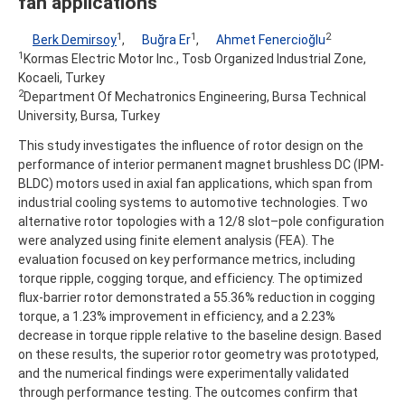
fan applications
1
1
2
Berk Demirsoy
,
Buğra Er
,
Ahmet Fenercioğlu
1
Kormas Electric Motor Inc., Tosb Organized Industrial Zone,
Kocaeli, Turkey
2
Department Of Mechatronics Engineering, Bursa Technical
University, Bursa, Turkey
This study investigates the influence of rotor design on the
performance of interior permanent magnet brushless DC (IPM-
BLDC) motors used in axial fan applications, which span from
industrial cooling systems to automotive technologies. Two
alternative rotor topologies with a 12/8 slot–pole configuration
were analyzed using finite element analysis (FEA). The
evaluation focused on key performance metrics, including
torque ripple, cogging torque, and efficiency. The optimized
flux-barrier rotor demonstrated a 55.36% reduction in cogging
torque, a 1.23% improvement in efficiency, and a 2.23%
decrease in torque ripple relative to the baseline design. Based
on these results, the superior rotor geometry was prototyped,
and the numerical findings were experimentally validated
through performance testing. The outcomes confirm that