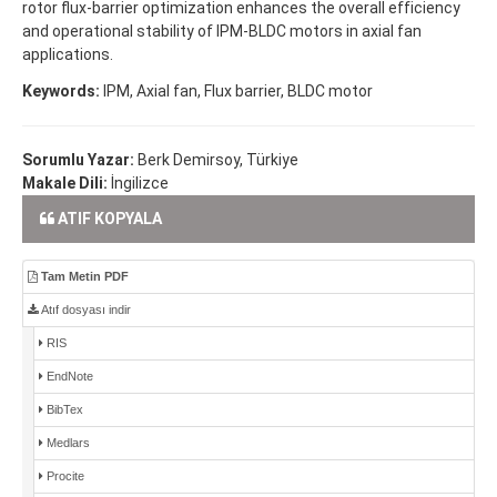
rotor flux-barrier optimization enhances the overall efficiency
and operational stability of IPM-BLDC motors in axial fan
applications.
Keywords:
IPM, Axial fan, Flux barrier, BLDC motor
Sorumlu Yazar:
Berk Demirsoy, Türkiye
Makale Dili:
İngilizce
ATIF KOPYALA
Tam Metin PDF
Atıf dosyası indir
RIS
EndNote
BibTex
Medlars
Procite