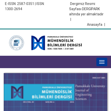
E-ISSN: 2587-0351 | ISSN:
Dergimiz Resmi
1300-2694
Sayfası DERGİPARK
altında yer almaktadır
|
Anasayfa
|
Togg
navig