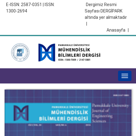
E-ISSN: 2587-0351 | ISSN:
Dergimiz Resmi
1300-2694
Sayfası DERGİPARK
altında yer almaktadır
|
Anasayfa
|
Togg
navig