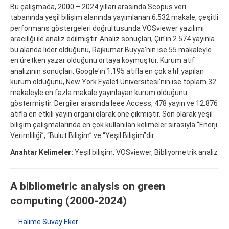
Bu çalışmada, 2000 – 2024 yılları arasında Scopus veri
tabanında yeşil bilişim alanında yayımlanan 6.532 makale, çeşitli
performans göstergeleri doğrultusunda VOSviewer yazılımı
aracılığı ile analiz edilmiştir. Analiz sonuçları, Çin'in 2.574 yayınla
bu alanda lider olduğunu, Rajkumar Buyya'nın ise 55 makaleyle
en üretken yazar olduğunu ortaya koymuştur. Kurum atıf
analizinin sonuçları, Google'ın 1.195 atıfla en çok atıf yapılan
kurum olduğunu, New York Eyalet Üniversitesi'nin ise toplam 32
makaleyle en fazla makale yayınlayan kurum olduğunu
göstermiştir. Dergiler arasında Ieee Access, 478 yayın ve 12.876
atıfla en etkili yayın organı olarak öne çıkmıştır. Son olarak yeşil
bilişim çalışmalarında en çok kullanılan kelimeler sırasıyla “Enerji
Verimliliği”, “Bulut Bilişim” ve “Yeşil Bilişim”dir.
Anahtar Kelimeler:
Yeşil bilişim, VOSviewer, Bibliyometrik analiz
A bibliometric analysis on green
computing (2000-2024)
Halime Suvay Eker