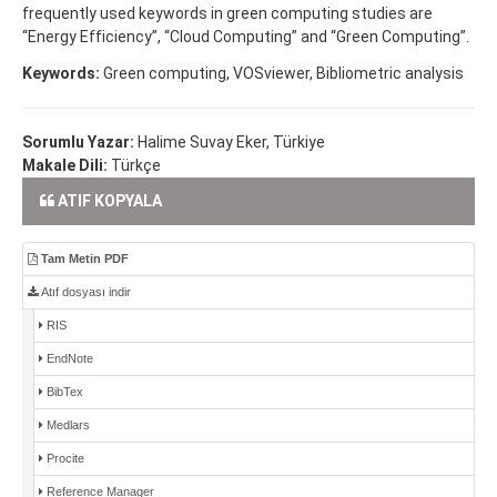
frequently used keywords in green computing studies are
“Energy Efficiency”, “Cloud Computing” and “Green Computing”.
Keywords:
Green computing, VOSviewer, Bibliometric analysis
Sorumlu Yazar:
Halime Suvay Eker, Türkiye
Makale Dili:
Türkçe
ATIF KOPYALA
Tam Metin PDF
Atıf dosyası indir
RIS
EndNote
BibTex
Medlars
Procite
Reference Manager