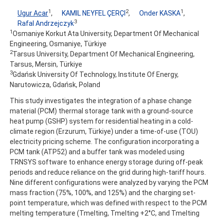
1
2
1
Ugur Acar
,
KAMIL NEYFEL ÇERÇI
,
Onder KASKA
,
3
Rafal Andrzejczyk
1
Osmaniye Korkut Ata University, Department Of Mechanical
Engineering, Osmaniye, Türkiye
2
Tarsus University, Department Of Mechanical Engineering,
Tarsus, Mersin, Türkiye
3
Gdańsk University Of Technology, Institute Of Energy,
Narutowicza, Gdańsk, Poland
This study investigates the integration of a phase change
material (PCM) thermal storage tank with a ground-source
heat pump (GSHP) system for residential heating in a cold-
climate region (Erzurum, Türkiye) under a time-of-use (TOU)
electricity pricing scheme. The configuration incorporating a
PCM tank (ATP52) and a buffer tank was modeled using
TRNSYS software to enhance energy storage during off-peak
periods and reduce reliance on the grid during high-tariff hours.
Nine different configurations were analyzed by varying the PCM
mass fraction (75%, 100%, and 125%) and the charging set-
point temperature, which was defined with respect to the PCM
melting temperature (Tmelting, Tmelting +2°C, and Tmelting