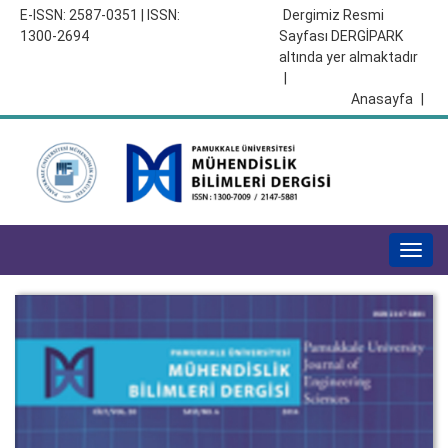
E-ISSN: 2587-0351 | ISSN:
Dergimiz Resmi
1300-2694
Sayfası DERGİPARK
altında yer almaktadır
|
Anasayfa
|
Togg
navig