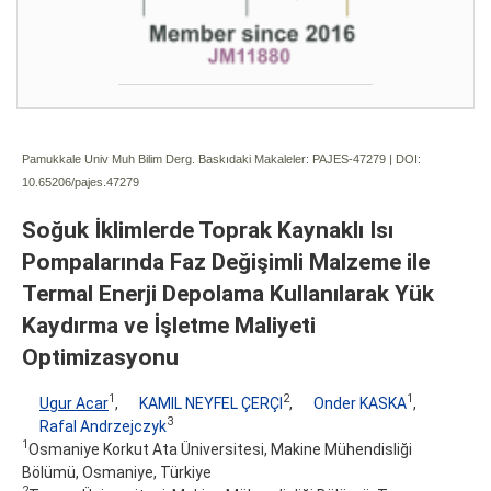
Pamukkale Univ Muh Bilim Derg. Baskıdaki Makaleler: PAJES-47279 | DOI:
10.65206/pajes.47279
Soğuk İklimlerde Toprak Kaynaklı Isı
Pompalarında Faz Değişimli Malzeme ile
Termal Enerji Depolama Kullanılarak Yük
Kaydırma ve İşletme Maliyeti
Optimizasyonu
1
2
1
Ugur Acar
,
KAMIL NEYFEL ÇERÇI
,
Onder KASKA
,
3
Rafal Andrzejczyk
1
Osmaniye Korkut Ata Üniversitesi, Makine Mühendisliği
Bölümü, Osmaniye, Türkiye
2