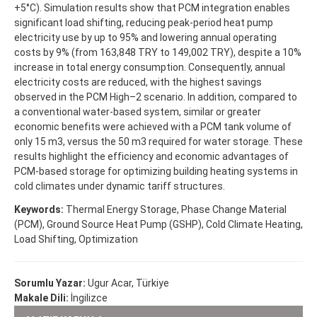
+5°C). Simulation results show that PCM integration enables
significant load shifting, reducing peak-period heat pump
electricity use by up to 95% and lowering annual operating
costs by 9% (from 163,848 TRY to 149,002 TRY), despite a 10%
increase in total energy consumption. Consequently, annual
electricity costs are reduced, with the highest savings
observed in the PCM High–2 scenario. In addition, compared to
a conventional water-based system, similar or greater
economic benefits were achieved with a PCM tank volume of
only 15 m3, versus the 50 m3 required for water storage. These
results highlight the efficiency and economic advantages of
PCM-based storage for optimizing building heating systems in
cold climates under dynamic tariff structures.
Keywords:
Thermal Energy Storage, Phase Change Material
(PCM), Ground Source Heat Pump (GSHP), Cold Climate Heating,
Load Shifting, Optimization
Sorumlu Yazar:
Ugur Acar, Türkiye
Makale Dili:
İngilizce