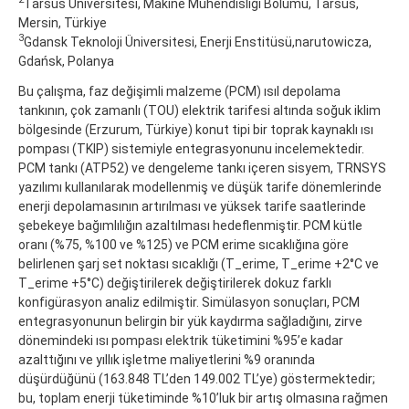
Tarsus Üniversitesi, Makine Mühendisliği Bölümü, Tarsus,
Mersin, Türkiye
3
Gdansk Teknoloji Üniversitesi, Enerji Enstitüsü,narutowicza,
Gdańsk, Polanya
Bu çalışma, faz değişimli malzeme (PCM) ısıl depolama
tankının, çok zamanlı (TOU) elektrik tarifesi altında soğuk iklim
bölgesinde (Erzurum, Türkiye) konut tipi bir toprak kaynaklı ısı
pompası (TKIP) sistemiyle entegrasyonunu incelemektedir.
PCM tankı (ATP52) ve dengeleme tankı içeren sisyem, TRNSYS
yazılımı kullanılarak modellenmiş ve düşük tarife dönemlerinde
enerji depolamasının artırılması ve yüksek tarife saatlerinde
şebekeye bağımlılığın azaltılması hedeflenmiştir. PCM kütle
oranı (%75, %100 ve %125) ve PCM erime sıcaklığına göre
belirlenen şarj set noktası sıcaklığı (T_erime, T_erime +2°C ve
T_erime +5°C) değiştirilerek değiştirilerek dokuz farklı
konfigürasyon analiz edilmiştir. Simülasyon sonuçları, PCM
entegrasyonunun belirgin bir yük kaydırma sağladığını, zirve
dönemindeki ısı pompası elektrik tüketimini %95’e kadar
azalttığını ve yıllık işletme maliyetlerini %9 oranında
düşürdüğünü (163.848 TL’den 149.002 TL’ye) göstermektedir;
bu, toplam enerji tüketiminde %10’luk bir artış olmasına rağmen