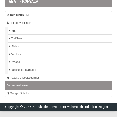
ATIF KOPYALA
Tam Metin PDF
Atıf dosyası indir
RIS
EndNote
BibTex
Medlars
Procite
Reference Manager
Yazara e-posta gönder
Benzer makaleler
Google Scholar
Copyright © 2026 Pamukkale Üniversitesi Mühendislik Bilimleri Dergisi