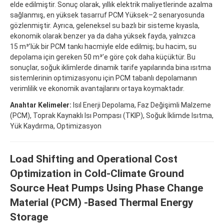
elde edilmiştir. Sonuç olarak, yıllık elektrik maliyetlerinde azalma
sağlanmış, en yüksek tasarruf PCM Yüksek–2 senaryosunda
gözlenmiştir. Ayrıca, geleneksel su bazlı bir sisteme kıyasla,
ekonomik olarak benzer ya da daha yüksek fayda, yalnızca
15 m³’lük bir PCM tankı hacmiyle elde edilmiş; bu hacim, su
depolama için gereken 50 m³’e göre çok daha küçüktür. Bu
sonuçlar, soğuk iklimlerde dinamik tarife yapılarında bina ısıtma
sistemlerinin optimizasyonu için PCM tabanlı depolamanın
verimlilik ve ekonomik avantajlarını ortaya koymaktadır.
Anahtar Kelimeler:
Isıl Enerji Depolama, Faz Değişimli Malzeme
(PCM), Toprak Kaynaklı Isı Pompası (TKIP), Soğuk İklimde Isıtma,
Yük Kaydırma, Optimizasyon
Load Shifting and Operational Cost
Optimization in Cold-Climate Ground
Source Heat Pumps Using Phase Change
Material (PCM) -Based Thermal Energy
Storage