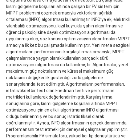
kısmi gölgeleme koşulları altında çalışan bir FV sistem için
MPPT problemini çözmek amacıyla vektörlerin ağırlıklı
ortalaması (INFO) algoritması kullanılmıştır. INFO’ya ek, elektrikli
yılanbalığı optimizasyonu, kızıl kuyruklu şahin algoritması ve
öğrenci psikolojisine dayalı optimizasyon algoritması da
uygulanmış olup, söz konusu optimizasyon algoritmaları MPPT
amacıyla ilk kez bu çalışmada kullanılmıştır. Yeni meta sezgisel
algoritmaların performansını karşılaştırmak amacıyla, MPPT
çalışmalarında yaygın olarak kullanılan parçacık sürü
optimizasyonu algoritması da kullanılmıştır. Algoritmalar, yerel
maksimum güç noktalarının ve küresel maksimum güç
noktasının değişkenlik gösterdiği zorlu gölgeleme
senaryolarında test edilmiştir. Algoritmaların performansları,
istatistiksel bir test olan Friedman testi ve performans
metrikleri kullanılarak değerlendirilmiştir. Karşılaştırma
sonuçlarına göre, kısmi gölgeleme koşulları altında MPPT
optimizasyonu için en etkili algoritmanın INFO algoritması
olduğu belirlenmiş ve bu sonuç istatistiksel olarak
doğrulanmıştır. Ayrıca, INFO algoritmasının gerçek donanımda
performansını test etmek için deneysel çalışmalar yapılmıştır.
Programlanabilir FV simülatörü, yükseltici tip dönüştürücü ve