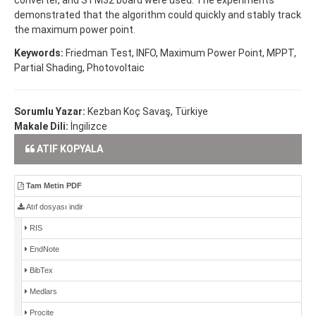
demonstrated that the algorithm could quickly and stably track
the maximum power point.
Keywords:
Friedman Test, INFO, Maximum Power Point, MPPT,
Partial Shading, Photovoltaic
Sorumlu Yazar:
Kezban Koç Savaş, Türkiye
Makale Dili:
İngilizce
ATIF KOPYALA
Tam Metin PDF
Atıf dosyası indir
RIS
EndNote
BibTex
Medlars
Procite