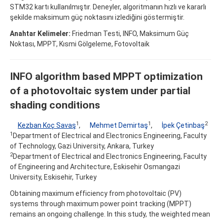
STM32 kartı kullanılmıştır. Deneyler, algoritmanın hızlı ve kararlı
şekilde maksimum güç noktasını izlediğini göstermiştir.
Anahtar Kelimeler:
Friedman Testi, INFO, Maksimum Güç
Noktası, MPPT, Kısmi Gölgeleme, Fotovoltaik
INFO algorithm based MPPT optimization
of a photovoltaic system under partial
shading conditions
1
1
2
Kezban Koç Savaş
,
Mehmet Demirtaş
,
İpek Çetinbaş
1
Department of Electrical and Electronics Engineering, Faculty
of Technology, Gazi University, Ankara, Turkey
2
Department of Electrical and Electronics Engineering, Faculty
of Engineering and Architecture, Eskisehir Osmangazi
University, Eskisehir, Turkey
Obtaining maximum efficiency from photovoltaic (PV)
systems through maximum power point tracking (MPPT)
remains an ongoing challenge. In this study, the weighted mean