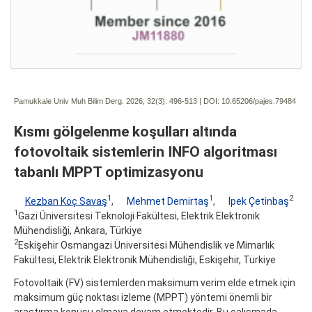
Pamukkale Univ Muh Bilim Derg. 2026; 32(3):
496-513 | DOI:
10.65206/pajes.79484
Kısmı gölgelenme koşulları altında
fotovoltaik sistemlerin INFO algoritması
tabanlı MPPT optimizasyonu
1
1
2
Kezban Koç Savaş
,
Mehmet Demirtaş
,
İpek Çetinbaş
1
Gazi Üniversitesi Teknoloji Fakültesi, Elektrik Elektronik
Mühendisliği, Ankara, Türkiye
2
Eskişehir Osmangazi Üniversitesi Mühendislik ve Mimarlık
Fakültesi, Elektrik Elektronik Mühendisliği, Eskişehir, Türkiye
Fotovoltaik (FV) sistemlerden maksimum verim elde etmek için
maksimum güç noktası izleme (MPPT) yöntemi önemli bir
araştırma konusu olmaya devam etmektedir. Bu çalışmada,