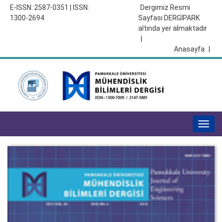
E-ISSN: 2587-0351 | ISSN:
Dergimiz Resmi
1300-2694
Sayfası DERGİPARK
altında yer almaktadır
|
Anasayfa
|
Togg
navig