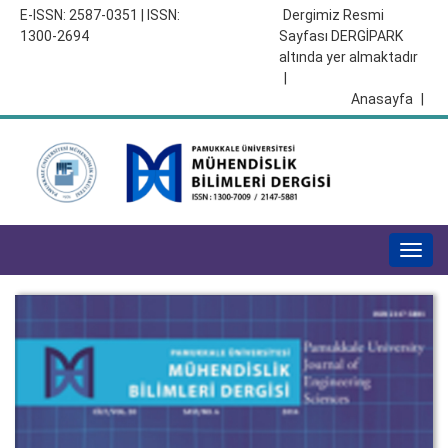
E-ISSN: 2587-0351 | ISSN:
Dergimiz Resmi
1300-2694
Sayfası DERGİPARK
altında yer almaktadır
|
Anasayfa
|
Togg
navig