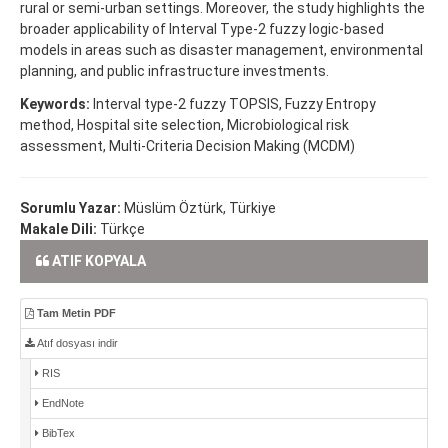
rural or semi-urban settings. Moreover, the study highlights the
broader applicability of Interval Type-2 fuzzy logic-based
models in areas such as disaster management, environmental
planning, and public infrastructure investments.
Keywords:
Interval type-2 fuzzy TOPSIS, Fuzzy Entropy
method, Hospital site selection, Microbiological risk
assessment, Multi-Criteria Decision Making (MCDM)
Sorumlu Yazar:
Müslüm Öztürk, Türkiye
Makale Dili:
Türkçe
ATIF KOPYALA
Tam Metin PDF
Atıf dosyası indir
RIS
EndNote
BibTex