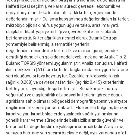
Halfeti ilçesi seçilmiş ve karar süreci; çevresel, ekonomik ve
sosyal boyutları dikkate alan altı farklı kriter çerçevesinde
değerlendirilmiştir. Çalışma kapsamında değerlendirilen kriterler:
mikrobiyolojik risk, nüfus yoğunluğu ve talep, arazi maliyeti,
ulaşılabilirlik, altyapı yeterliliği ve çevresel/afet riski olarak
belirlenmiştir. Kriter ağırlıkları nesnel olarak Bulanık Entropi
yöntemiyle belirlenmiş; alternatifler yerlerin
değerlendirilmesinde ise belirsizlik ve uzman görüşlerindeki
çeşitliliği daha etkin şekilde modelleyebilmek adına Aralık Tip-2
Bulanık TOPSIS yöntemi uygulanmıştır. Analiz sonuçları, Halfeti
ilçe merkezinin (A1) tüm kriterler bağlamında en uygun hastane
yeri olduğunu ortaya koymuştur. Özellikle mikrobiyolojik risk
(ağırlık: 0.268) ve çevresel/afet riski (ağırlık: 0.415) kriterlerinin
belirleyici rol oynadığı tespit edilmiştir. Buna karşılık, nüfus
yoğunluğu ve ulaşılabilirlik gibi sosyal kriterlerin görece düşük
ağırlıklara sahip olması, bölgedeki demografik yapının ve altyapı
dağılımının etkilerini yansıtmaktadır. Elde edilen bulgular, benzer
kırsal ve yarı-kırsal bölgelerde yapılacak sağlık yatırımlarına
yönelik karar verme süreçlerinde belirsizlik altında güvenilir ve
bütüncül bir değerlendirme yaklaşımı sunmaktadır. Araştırma,
yalnızca hastane yeri seçimi özelinde değil, aynı zamanda afet