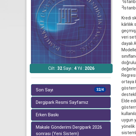
1
İstanb
2
İstanb
Kredi sk
kârlılık
geçmiş 
veri set
dayalı 
Modelle
sınıfla
doğrulu
Cilt :
32
Sayı :
4
Yıl :
2026
değerlen
Regress
ortaya 
gösterm
Son Sayı
32/4
destekl
Elde edi
Dergipark Resmi Sayfamız
gösterm
kullanıl
Erken Baskı
uygun y
yönelik
Makale Gönderimi Dergipark 2026
sisteml
sonrası (Yeni Sistem)