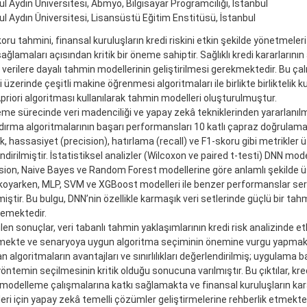
ul Aydın Üniversitesi, Abmyo, Bilgisayar Programcılığı, İstanbul
ul Aydın Üniversitesi, Lisansüstü Eğitim Enstitüsü, İstanbul
oru tahmini, finansal kuruluşların kredi riskini etkin şekilde yönetmeleri
 sağlamaları açısından kritik bir öneme sahiptir. Sağlıklı kredi kararlarının
verilere dayalı tahmin modellerinin geliştirilmesi gerekmektedir. Bu ça
i üzerinde çeşitli makine öğrenmesi algoritmaları ile birlikte birliktelik k
Apriori algoritması kullanılarak tahmin modelleri oluşturulmuştur.
me sürecinde veri madenciliği ve yapay zekâ tekniklerinden yararlanılmı
ndırma algoritmalarının başarı performansları 10 katlı çapraz doğrulama
k, hassasiyet (precision), hatırlama (recall) ve F1-skoru gibi metrikler 
dirilmiştir. İstatistiksel analizler (Wilcoxon ve paired t-testi) DNN mode
ion, Naive Bayes ve Random Forest modellerine göre anlamlı şekilde 
koyarken, MLP, SVM ve XGBoost modelleri ile benzer performanslar serg
iştir. Bu bulgu, DNN’nin özellikle karmaşık veri setlerinde güçlü bir ta
emektedir.
len sonuçlar, veri tabanlı tahmin yaklaşımlarının kredi risk analizinde etk
ekte ve senaryoya uygun algoritma seçiminin önemine vurgu yapmakta
an algoritmaların avantajları ve sınırlılıkları değerlendirilmiş; uygulama
öntemin seçilmesinin kritik olduğu sonucuna varılmıştır. Bu çıktılar, kre
 modelleme çalışmalarına katkı sağlamakta ve finansal kuruluşların ka
eri için yapay zekâ temelli çözümler geliştirmelerine rehberlik etmekted