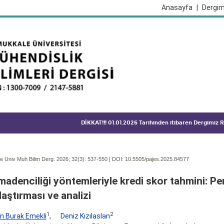
Anasayfa
|
Dergim
DİKKAT!!! 01.01.2026 Tarihinden itibaren Dergimiz
 Univ Muh Bilim Derg. 2026; 32(3):
537-550 | DOI:
10.5505/pajes.2025.84577
madenciliği yöntemleriyle kredi skor tahmini: P
laştırması ve analizi
1
2
n Burak Emekli
,
Deniz Kızılaslan