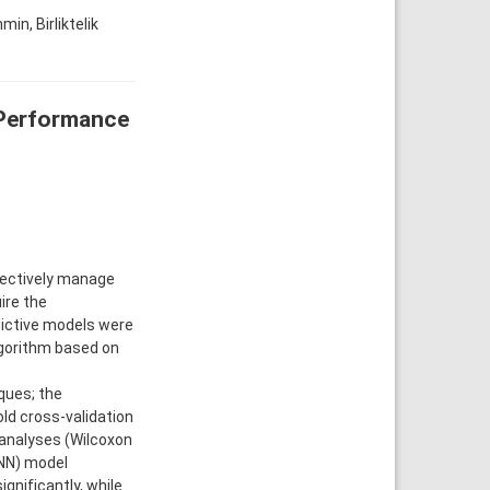
in, Birliktelik
 Performance
effectively manage
ire the
dictive models were
lgorithm based on
ques; the
ld cross-validation
 analyses (Wilcoxon
DNN) model
nificantly, while