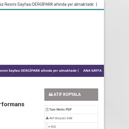
iz Resmi Sayfası DERGİPARK altında yer almaktadır
|
 Resmi Sayfası DERGİPARK altında yer almaktadır
|
ANA SAYFA
ATIF KOPYALA
erformans
Tam Metin PDF
Atıf dosyası indir
RIS