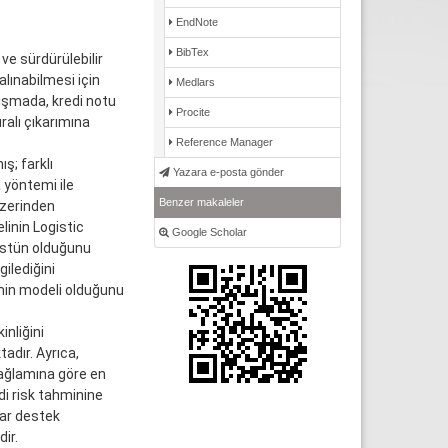
EndNote
BibTex
 ve sürdürülebilir
 alınabilmesi için
Medlars
lışmada, kredi notu
Procite
uralı çıkarımına
Reference Manager
ş; farklı
Yazara e-posta gönder
 yöntemi ile
Benzer makaleler
üzerinden
linin Logistic
Google Scholar
üstün olduğunu
ilediğini
hmin modeli olduğunu
inliğini
dır. Ayrıca,
 bağlamına göre en
di risk tahminine
rar destek
ir.