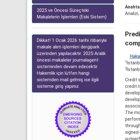
Anahtar
2025 ve Öncesi Süreçteki
Analizi
Makalelerin İşlemleri (Eski Sistem)
Pred
Dikkat! 1 Ocak 2026 tarihi itibariyle
comp
makale alım işlemleri dergipark
üzerinden yapılacaktır. 2025 Aralık
Haka
öncesi makaleler journalagent
1
Istanb
sisteminden devam edecektir.
2
Istanb
Hakemlik için lütfen hangi
sistemden mail gelmiş ise ilgili
Credit 
sisteme giriş yapınız.
credit 
develop
develop
associa
The mod
perform
through
signed-
outperf