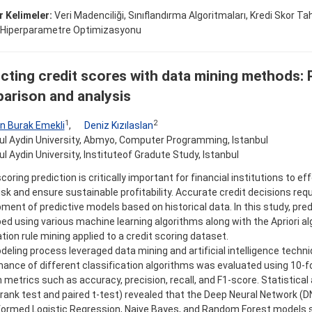
 Kelimeler:
Veri Madenciliği, Sınıflandırma Algoritmaları, Kredi Skor Tahm
, Hiperparametre Optimizasyonu
icting credit scores with data mining methods:
arison and analysis
1
2
n Burak Emekli
,
Deniz Kızılaslan
ul Aydin University, Abmyo, Computer Programming, Istanbul
ul Aydin University, Instituteof Gradute Study, Istanbul
scoring prediction is critically important for financial institutions to 
risk and ensure sustainable profitability. Accurate credit decisions requ
ment of predictive models based on historical data. In this study, pre
ed using various machine learning algorithms along with the Apriori a
tion rule mining applied to a credit scoring dataset.
eling process leveraged data mining and artificial intelligence techni
ance of different classification algorithms was evaluated using 10-fo
 metrics such as accuracy, precision, recall, and F1-score. Statistical
rank test and paired t-test) revealed that the Deep Neural Network (
ormed Logistic Regression, Naive Bayes, and Random Forest models sig