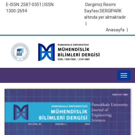
E-ISSN: 2587-0351 | ISSN:
Dergimiz Resmi
1300-2694
Sayfası DERGİPARK
altında yer almaktadır
|
Anasayfa
|
Togg
navig