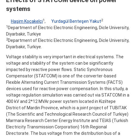
systems
1
2
Haşim Koçakelçi
,
Yurdagül Benteşen Yakut
1
Department of Electric Electronic Engineering, Dicle University,
Diyarbakir, Turkiye
2
Department of Electric Electronic Engineering, Dicle University,
Diyarbakir, Turkiye.
Voltage stability is very important in electrical systems. The
voltage and stability of the system can be significantly
impacted by reactive power flows. Static Synchronous
Compensator (STATCOM) is one of the converter-based
Flexible Alternating Current Transmission Systems (FACTS)
devices used for reactive power compensation. In this study, a
voltage regulation simulation was carried out via STATCOM in a
400 kV and 2*12 MVAr power system located in Kiziltepe
District of Mardin Province, which is a joint project of TUBITAK
(The Scientific and Technological Research Council of Turkiye)
Marmara Research Center Energy Institute and TEIAS (Turkish
Electricity Transmission Corporation) 16th Regional
Directorate. The bus voltage from the distribution bus of a