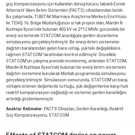
güç kompanzasyonu için kullanılan dönüştürücü tabanlı Esnek
Alternatif Akım İletim Sistemleri (FACTS) cihazlarından biridir.
Bu çalışmada, TUBİTAK Marmara Araştırma Merkezi Enstitüsü
ile TEİAŞ 16. Bölge Müdürlüğünün ortak projesi olan, Mardin İli
Kızıltepe İlçesi'nde bulunan 400 kV ve 2*12 MVAr gücündeki bir
enerji sisteminde STATCOM aracılığıyla gerilim düzenleme
simülasyonu gerçekleştirilmiştir. Bir enerji iletim sisteminin
dağıtım baralarından gelen bara voltajı, yükteki değişikliklere
rağmen STATCOM tarafından kontrol edilmiştir. Öncelikle
STATCOM'un çalışma prensibi incelenmiş, ardından STATCOM,
Mardin İli Kızıltepe İlçesi'nde bulunan bir enerji iletim sisteminin
dağıtım sistemine kurularak Matlab programında simülasyonu
gerçekleştirilmiştir. Simülasyon sonucunda, STATCOM'un baraj
voltajını istenen değerlerde tuttuğu, yük değişimlerine karşı hızlı
reaktif kompanzasyon sağladığı ve sistemin gerilim kararlılığını
artırdığı gözlemlenmiştir.
Anahtar Kelimeler:
FACTS Cihazları, Gerilim Kararlılığı, Reaktif
Güç Kompanzasyonu, STATCOM
Effects of STATCOM device on power