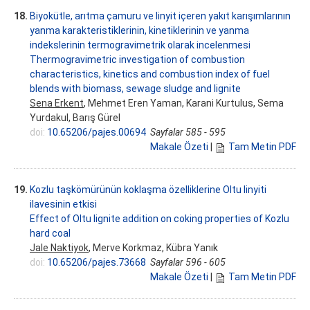
18.
Biyokütle, arıtma çamuru ve linyit içeren yakıt karışımlarının
yanma karakteristiklerinin, kinetiklerinin ve yanma
indekslerinin termogravimetrik olarak incelenmesi
Thermogravimetric investigation of combustion
characteristics, kinetics and combustion index of fuel
blends with biomass, sewage sludge and lignite
Sena Erkent
, Mehmet Eren Yaman, Karani Kurtulus, Sema
Yurdakul, Barış Gürel
doi:
10.65206/pajes.00694
Sayfalar 585 - 595
Makale Özeti
|
Tam Metin PDF
19.
Kozlu taşkömürünün koklaşma özelliklerine Oltu linyiti
ilavesinin etkisi
Effect of Oltu lignite addition on coking properties of Kozlu
hard coal
Jale Naktiyok
, Merve Korkmaz, Kübra Yanık
doi:
10.65206/pajes.73668
Sayfalar 596 - 605
Makale Özeti
|
Tam Metin PDF