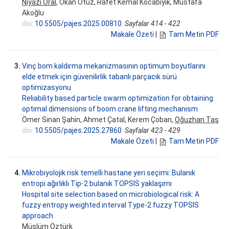
Niyazi Oral
, Okan Otuz, Rafet Kemal Kocabıyık, Mustafa
Akoğlu
doi:
10.5505/pajes.2025.00810
Sayfalar 414 - 422
Makale Özeti
|
Tam Metin PDF
3.
Vinç bom kaldırma mekanizmasının optimum boyutlarını
elde etmek için güvenilirlik tabanlı parçacık sürü
optimizasyonu
Reliability based particle swarm optimization for obtaining
optimal dimensions of boom crane lifting mechanism
Ömer Sinan Şahin, Ahmet Çatal, Kerem Çoban,
Oğuzhan Taş
doi:
10.5505/pajes.2025.27860
Sayfalar 423 - 429
Makale Özeti
|
Tam Metin PDF
4.
Mikrobiyolojik risk temelli hastane yeri seçimi: Bulanık
entropi ağırlıklı Tip-2 bulanık TOPSIS yaklaşımı
Hospital site selection based on microbiological risk: A
fuzzy entropy weighted interval Type-2 fuzzy TOPSIS
approach
Müslüm Öztürk