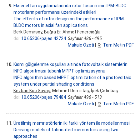
9.
Eksenel fan uygulamalarında rotor tasarımının IPM-BLDC
motorların performansı üzerindeki etkileri
The effects of rotor design on the performance of IPM-
BLDC motors in axial fan applications
Berk Demirsoy
, Buğra Er, Ahmet Fenercioğlu
doi:
10.65206/pajes.42724
Sayfalar 486 - 495
Makale Özeti
|
Tam Metin PDF
10.
Kısmı gölgelenme koşulları altında fotovoltaik sistemlerin
INFO algoritması tabanlı MPPT optimizasyonu
INFO algorithm based MPPT optimization of a photovoltaic
system under partial shading conditions
Kezban Koç Savaş
, Mehmet Demirtaş, İpek Çetinbaş
doi:
10.65206/pajes.79484
Sayfalar 496 - 513
Makale Özeti
|
Tam Metin PDF
11.
Üretilmiş memristörlerin iki farklı yöntem ile modellenmesi
Deriving models of fabricated memristors using two
approaches