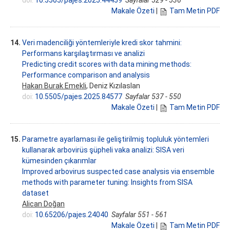
doi:
10.5505/pajes.2025.44459
Sayfalar 529 - 536
Makale Özeti
|
Tam Metin PDF
14.
Veri madenciliği yöntemleriyle kredi skor tahmini:
Performans karşılaştırması ve analizi
Predicting credit scores with data mining methods:
Performance comparison and analysis
Hakan Burak Emekli
, Deniz Kızılaslan
doi:
10.5505/pajes.2025.84577
Sayfalar 537 - 550
Makale Özeti
|
Tam Metin PDF
15.
Parametre ayarlaması ile geliştirilmiş topluluk yöntemleri
kullanarak arbovirüs şüpheli vaka analizi: SISA veri
kümesinden çıkarımlar
Improved arbovirus suspected case analysis via ensemble
methods with parameter tuning: Insights from SISA
dataset
Alican Doğan
doi:
10.65206/pajes.24040
Sayfalar 551 - 561
Makale Özeti
|
Tam Metin PDF