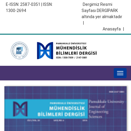
E-ISSN: 2587-0351 | ISSN:
Dergimiz Resmi
1300-2694
Sayfası DERGİPARK
altında yer almaktadır
|
Anasayfa
|
Togg
navig