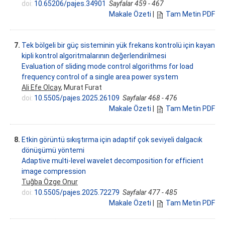
doi:
10.65206/pajes.34901
Sayfalar 459 - 467
Makale Özeti
|
Tam Metin PDF
7.
Tek bölgeli bir güç sisteminin yük frekans kontrolü için kayan
kipli kontrol algoritmalarının değerlendirilmesi
Evaluation of sliding mode control algorithms for load
frequency control of a single area power system
Ali Efe Olcay
, Murat Furat
doi:
10.5505/pajes.2025.26109
Sayfalar 468 - 476
Makale Özeti
|
Tam Metin PDF
8.
Etkin görüntü sıkıştırma için adaptif çok seviyeli dalgacık
dönüşümü yöntemi
Adaptive multi-level wavelet decomposition for efficient
image compression
Tuğba Özge Onur
doi:
10.5505/pajes.2025.72279
Sayfalar 477 - 485
Makale Özeti
|
Tam Metin PDF