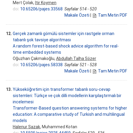
Mert Çolak,
Itir Koymen
doi:
10.65206/pajes.33568
Sayfalar 514 - 520
Makale Özeti
|
Tam Metin PDF
12.
Gerçek zamanlı gömülü sistemler için rastgele orman
tabanlı şok tavsiye algoritması
A random forest-based shock advice algorithm for real-
time embedded systems
Oğuzhan Çakmakoğlu,
Abdullah Talha Sözer
doi:
10.65206/pajes.58338
Sayfalar 521 - 528
Makale Özeti
|
Tam Metin PDF
13.
Yükseköğretim için transformer tabanlı soru-cevap
sistemleri: Türkçe ve çok dilli modellerin karşılaştırmalı bir
incelemesi
Transformer-Based question answering systems for higher
education: A comparative study of Turkish and multilingual
models
Halenur Sazak
, Muhammed Kotan