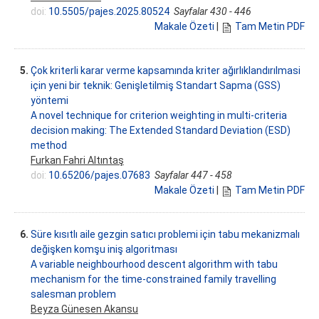
doi:
10.5505/pajes.2025.80524
Sayfalar 430 - 446
Makale Özeti
|
Tam Metin PDF
5.
Çok kriterli karar verme kapsamında kriter ağırlıklandırılmasi
için yeni bir teknik: Genişletilmiş Standart Sapma (GSS)
yöntemi
A novel technique for criterion weighting in multi-criteria
decision making: The Extended Standard Deviation (ESD)
method
Furkan Fahri Altıntaş
doi:
10.65206/pajes.07683
Sayfalar 447 - 458
Makale Özeti
|
Tam Metin PDF
6.
Süre kısıtlı aile gezgin satıcı problemi için tabu mekanizmalı
değişken komşu iniş algoritması
A variable neighbourhood descent algorithm with tabu
mechanism for the time-constrained family travelling
salesman problem
Beyza Günesen Akansu