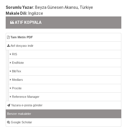
Sorumlu Yazar:
Beyza Günesen Akansu, Türkiye
Makale Dili:
İngilizce
ATIF KOPYALA
Tam Metin PDF
Atıf dosyası indir
RIS
EndNote
BibTex
Medlars
Procite
Reference Manager
Yazara e-posta gönder
Benzer makaleler
Google Scholar