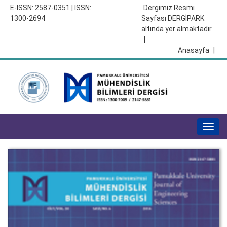
E-ISSN: 2587-0351 | ISSN:
Dergimiz Resmi
1300-2694
Sayfası DERGİPARK
altında yer almaktadır
|
Anasayfa
|
Togg
navig