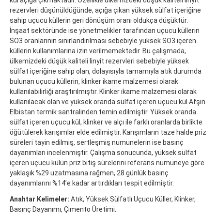
rezervleri düşünüldüğünde, açığa çıkan yüksek sülfat içeriğine
sahip uçucu küllerin geri dönüşüm oranı oldukça düşüktür.
İnşaat sektöründe ise yönetmelikler tarafından uçucu küllerin
SO3 oranlarının sınırlandırılması sebebiyle yüksek SO3 içeren
küllerin kullanımlarına izin verilmemektedir. Bu çalışmada,
ülkemizdeki düşük kaliteli linyit rezervleri sebebiyle yüksek
sülfat içeriğine sahip olan, dolayısıyla tamamıyla atık durumda
bulunan uçucu küllerin, klinker ikame malzemesi olarak
kullanılabilirliği araştırılmıştır. Klinker ikame malzemesi olarak
kullanılacak olan ve yüksek oranda sülfat içeren uçucu kül Afşin
Elbistan termik santralinden temin edilmiştir. Yüksek oranda
sülfat içeren uçucu kül, klinker ve alçı ile farklı oranlarda birlikte
öğütülerek karışımlar elde edilmiştir. Karışımların taze halde priz
süreleri tayin edilmiş, sertleşmiş numunelerin ise basınç
dayanımları incelenmiştir. Çalışma sonucunda, yüksek sülfat
içeren uçucu külün priz bitiş sürelerini referans numuneye göre
yaklaşık %29 uzatmasına rağmen, 28 günlük basınç
dayanımlarını %14’e kadar artırdıkları tespit edilmiştir.
Anahtar Kelimeler:
Atık, Yüksek Sülfatlı Uçucu Küller, Klinker,
Basınç Dayanımı, Çimento Üretimi.