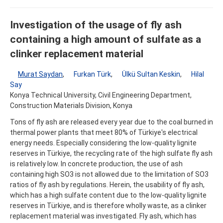
Investigation of the usage of fly ash
containing a high amount of sulfate as a
clinker replacement material
Murat Saydan
,
Furkan Türk
,
Ülkü Sultan Keskin
,
Hilal
Say
Konya Technical University, Civil Engineering Department,
Construction Materials Division, Konya
Tons of fly ash are released every year due to the coal burned in
thermal power plants that meet 80% of Türkiye's electrical
energy needs. Especially considering the low-quality lignite
reserves in Türkiye, the recycling rate of the high sulfate fly ash
is relatively low. In concrete production, the use of ash
containing high SO3 is not allowed due to the limitation of SO3
ratios of fly ash by regulations. Herein, the usability of fly ash,
which has a high sulfate content due to the low-quality lignite
reserves in Türkiye, and is therefore wholly waste, as a clinker
replacement material was investigated. Fly ash, which has