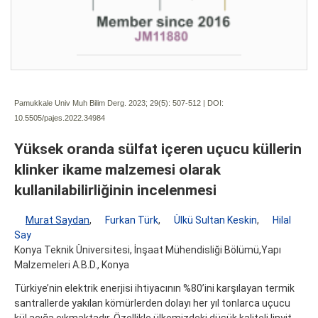
Pamukkale Univ Muh Bilim Derg. 2023; 29(5):
507-512 | DOI:
10.5505/pajes.2022.34984
Yüksek oranda sülfat içeren uçucu küllerin
klinker ikame malzemesi olarak
kullanilabilirliğinin incelenmesi
Murat Saydan
,
Furkan Türk
,
Ülkü Sultan Keskin
,
Hilal
Say
Konya Teknik Üniversitesi, İnşaat Mühendisliği Bölümü,Yapı
Malzemeleri A.B.D., Konya
Türkiye’nin elektrik enerjisi ihtiyacının %80’ini karşılayan termik
santrallerde yakılan kömürlerden dolayı her yıl tonlarca uçucu
kül açığa çıkmaktadır. Özellikle ülkemizdeki düşük kaliteli linyit