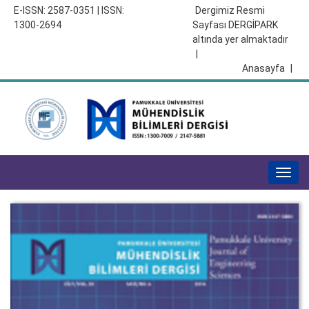
E-ISSN: 2587-0351 | ISSN:
Dergimiz Resmi
1300-2694
Sayfası DERGİPARK
altında yer almaktadır
|
Anasayfa
|
Togg
navig