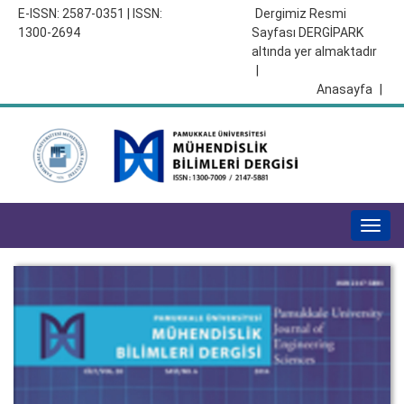
E-ISSN: 2587-0351 | ISSN:
Dergimiz Resmi
1300-2694
Sayfası DERGİPARK
altında yer almaktadır
|
Anasayfa
|
Togg
navig