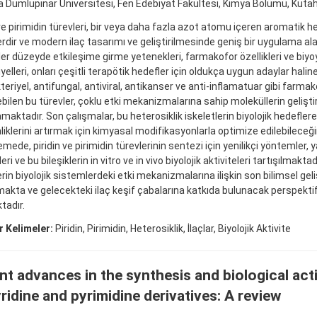
 Dumlupınar Üniversitesi, Fen Edebiyat Fakültesi, Kimya Bölümü, Kütah
 ve pirimidin türevleri, bir veya daha fazla azot atomu içeren aromatik he
lerdir ve modern ilaç tasarımı ve geliştirilmesinde geniş bir uygulama ala
er düzeyde etkileşime girme yetenekleri, farmakofor özellikleri ve biy
elleri, onları çeşitli terapötik hedefler için oldukça uygun adaylar halin
eriyel, antifungal, antiviral, antikanser ve anti-inflamatuar gibi farmako
bilen bu türevler, çoklu etki mekanizmalarına sahip moleküllerin geliştir
maktadır. Son çalışmalar, bu heterosiklik iskeletlerin biyolojik hedeflere k
nliklerini artırmak için kimyasal modifikasyonlarla optimize edilebileceğ
mede, piridin ve pirimidin türevlerinin sentezi için yenilikçi yöntemler, ya
leri ve bu bileşiklerin in vitro ve in vivo biyolojik aktiviteleri tartışılmaktad
erin biyolojik sistemlerdeki etki mekanizmalarına ilişkin son bilimsel ge
lmakta ve gelecekteki ilaç keşif çabalarına katkıda bulunacak perspektif
adır.
 Kelimeler:
Piridin, Pirimidin, Heterosiklik, İlaçlar, Biyolojik Aktivite
t advances in the synthesis and biological acti
ridine and pyrimidine derivatives: A review