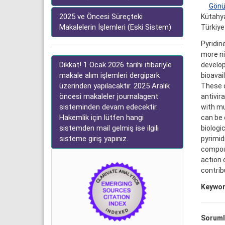
Gönü
2025 ve Öncesi Süreçteki
Kütahya
Makalelerin İşlemleri (Eski Sistem)
Türkiye
Pyridin
more ni
Dikkat! 1 Ocak 2026 tarihi itibariyle
develop
makale alım işlemleri dergipark
bioavai
üzerinden yapılacaktır. 2025 Aralık
These d
öncesi makaleler journalagent
antivir
sisteminden devam edecektir.
with mu
Hakemlik için lütfen hangi
can be 
sistemden mail gelmiş ise ilgili
biologi
sisteme giriş yapınız.
pyrimid
compoun
action 
contrib
Keywor
Soruml