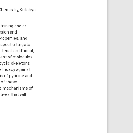
Chemistry, Kütahya,
taining one or
esign and
properties, and
rapeutic targets.
erial, antifungal,
pment of molecules
yclic skeletons
efficacy against
s of pyridine and
s of these
the mechanisms of
ives that will