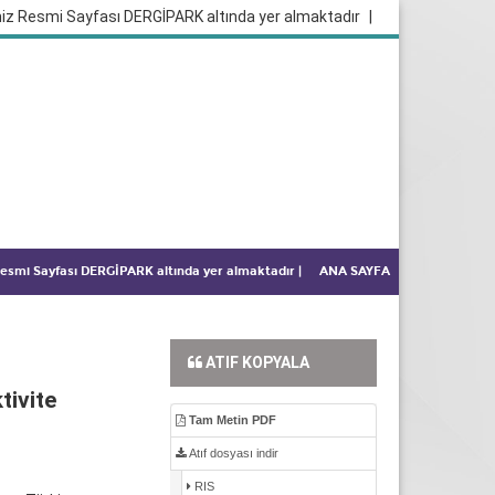
iz Resmi Sayfası DERGİPARK altında yer almaktadır
|
 Resmi Sayfası DERGİPARK altında yer almaktadır
|
ANA SAYFA
ATIF KOPYALA
tivite
Tam Metin PDF
Atıf dosyası indir
RIS