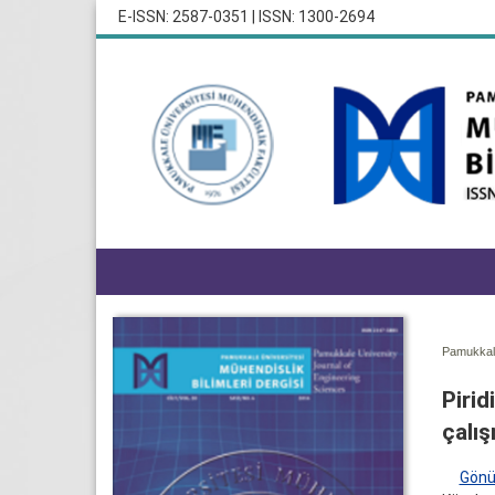
E-ISSN: 2587-0351 | ISSN: 1300-2694
Pamukkale
Pirid
çalış
Gönü