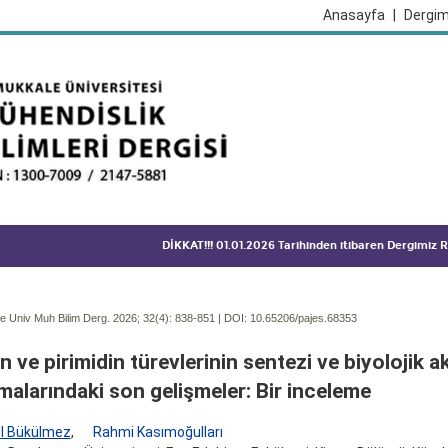
Anasayfa
|
Dergim
DİKKAT!!! 01.01.2026 Tarihinden itibaren Dergimiz
 Univ Muh Bilim Derg. 2026; 32(4):
838-851 | DOI:
10.65206/pajes.68353
in ve pirimidin türevlerinin sentezi ve biyolojik ak
malarındaki son gelişmeler: Bir inceleme
l Bükülmez
,
Rahmi Kasımoğulları