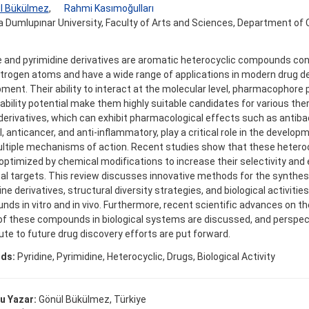
l Bükülmez
,
Rahmi Kasımoğulları
 Dumlupınar University, Faculty of Arts and Sciences, Department of 
e and pyrimidine derivatives are aromatic heterocyclic compounds con
trogen atoms and have a wide range of applications in modern drug d
ment. Their ability to interact at the molecular level, pharmacophore 
lability potential make them highly suitable candidates for various the
erivatives, which can exhibit pharmacological effects such as antibact
al, anticancer, and anti-inflammatory, play a critical role in the develo
ltiple mechanisms of action. Recent studies show that these heteroc
optimized by chemical modifications to increase their selectivity and 
cal targets. This review discusses innovative methods for the synthesi
ine derivatives, structural diversity strategies, and biological activitie
ds in vitro and in vivo. Furthermore, recent scientific advances on 
of these compounds in biological systems are discussed, and perspect
ute to future drug discovery efforts are put forward.
ds:
Pyridine, Pyrimidine, Heterocyclic, Drugs, Biological Activity
u Yazar:
Gönül Bükülmez, Türkiye