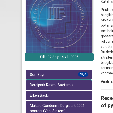
Kütahya
Piridin
bileşik
Molekül
potansiy
Antibakt
göstere
rol oyna
ve etki
Bu derle
Cilt : 32 Sayı : 4 Yıl : 2026
strateji
bileşikl
tartışı
konmakt
Son Sayı
32/4
Anahtar
Dergipark Resmi Sayfamız
Erken Baskı
Recen
of py
Makale Gönderimi Dergipark 2026
sonrası (Yeni Sistem)