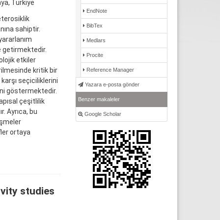
ya, Türkiye
EndNote
terosiklik
BibTex
nına sahiptir.
oyararlanım
Medlars
e getirmektedir.
Procite
lojik etkiler
ilmesinde kritik bir
Reference Manager
arşı seçiciliklerini
Yazara e-posta gönder
ini göstermektedir.
Benzer makaleler
pısal çeşitlilik
ır. Ayrıca, bu
Google Scholar
lişmeler
ler ortaya
vity studies