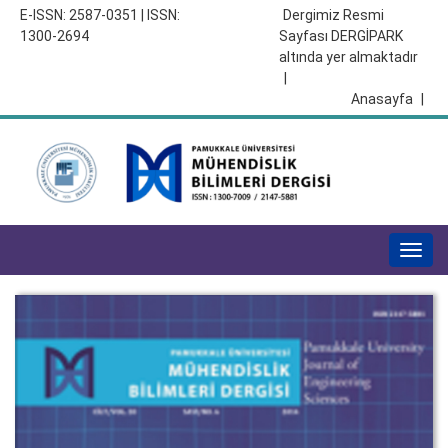
E-ISSN: 2587-0351 | ISSN:
Dergimiz Resmi
1300-2694
Sayfası DERGİPARK
altında yer almaktadır
|
Anasayfa
|
Togg
navig