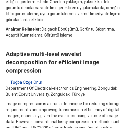
ettiğini göstermektedir. Önerilen yaklaşım, yüksek kaliteli
görüntü depolama ve iletimi gerektiren uygulamalarda, örneğin
tıbbi görüntüleme, uydu görüntülemesi ve multimedya iletişimi
gibi alanlarda etkilidir.
Anahtar Kelimeler:
Dalgacık Dönüşümü, Görüntü Sıkıştırma,
Adaptif Kuantalama, Görüntü İşleme
Adaptive multi-level wavelet
decomposition for efficient image
compression
Tuğba Özge Onur
Department Of Electrical-electronics Engineering, Zonguldak
Bülent Ecevit University, Zonguldak, Türkiye
Image compression is a crucial technique for reducing storage
requirements and improving transmission efficiency of digital
images, especially given the ever-increasing volume of image
data. However, conventional lossy compression methods such
as JPEG and JPEG2000 often introduce significant quality