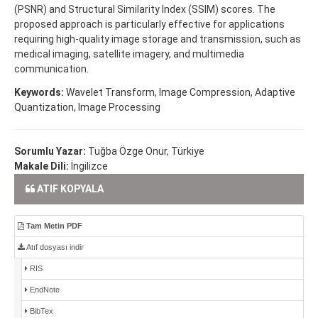
(PSNR) and Structural Similarity Index (SSIM) scores. The
proposed approach is particularly effective for applications
requiring high-quality image storage and transmission, such as
medical imaging, satellite imagery, and multimedia
communication.
Keywords:
Wavelet Transform, Image Compression, Adaptive
Quantization, Image Processing
Sorumlu Yazar:
Tuğba Özge Onur, Türkiye
Makale Dili:
İngilizce
ATIF KOPYALA
Tam Metin PDF
Atıf dosyası indir
RIS
EndNote
BibTex