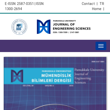
E-ISSN: 2587-0351 | ISSN:
Contact
|
TR
1300-2694
Home
|
Togg
navig