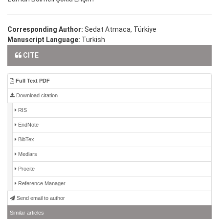
Corresponding Author:
Sedat Atmaca, Türkiye
Manuscript Language:
Turkish
CITE
Full Text PDF
Download citation
RIS
EndNote
BibTex
Medlars
Procite
Reference Manager
Send email to author
Similar articles