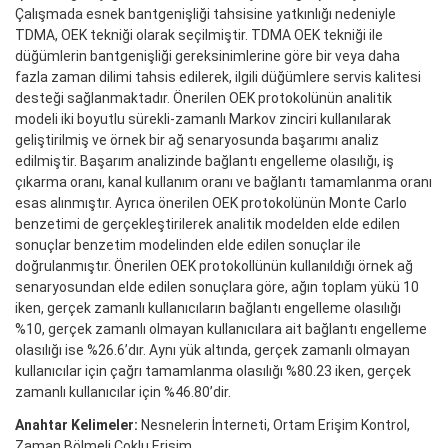
Çalışmada esnek bantgenişliği tahsisine yatkınlığı nedeniyle
TDMA, OEK tekniği olarak seçilmiştir. TDMA OEK tekniği ile
düğümlerin bantgenişliği gereksinimlerine göre bir veya daha
fazla zaman dilimi tahsis edilerek, ilgili düğümlere servis kalitesi
desteği sağlanmaktadır. Önerilen OEK protokolünün analitik
modeli iki boyutlu sürekli-zamanlı Markov zinciri kullanılarak
geliştirilmiş ve örnek bir ağ senaryosunda başarımı analiz
edilmiştir. Başarım analizinde bağlantı engelleme olasılığı, iş
çıkarma oranı, kanal kullanım oranı ve bağlantı tamamlanma oranı
esas alınmıştır. Ayrıca önerilen OEK protokolünün Monte Carlo
benzetimi de gerçekleştirilerek analitik modelden elde edilen
sonuçlar benzetim modelinden elde edilen sonuçlar ile
doğrulanmıştır. Önerilen OEK protokollünün kullanıldığı örnek ağ
senaryosundan elde edilen sonuçlara göre, ağın toplam yükü 10
iken, gerçek zamanlı kullanıcıların bağlantı engelleme olasılığı
%10, gerçek zamanlı olmayan kullanıcılara ait bağlantı engelleme
olasılığı ise %26.6’dır. Aynı yük altında, gerçek zamanlı olmayan
kullanıcılar için çağrı tamamlanma olasılığı %80.23 iken, gerçek
zamanlı kullanıcılar için %46.80’dir.
Anahtar Kelimeler:
Nesnelerin İnterneti, Ortam Erişim Kontrol,
Zaman Bölmeli Çoklu Erişim