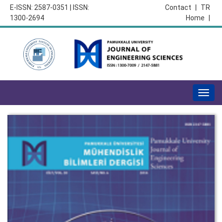
E-ISSN: 2587-0351 | ISSN:
Contact
|
TR
1300-2694
Home
|
Togg
navig