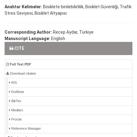
Anahtar Kelimeler:
Bisiklete binilebilirlilik, Bisiklet Güvenliği, Trafik
Stres Seviyesi, Bisiklet Altyapısı
Corresponding Author:
Recep Aydar, Türkiye
Manuscript Language:
English
CITE
Full Text PDF
Download citation
RIS
EndNote
BibTex
Medlars
Procite
Reference Manager