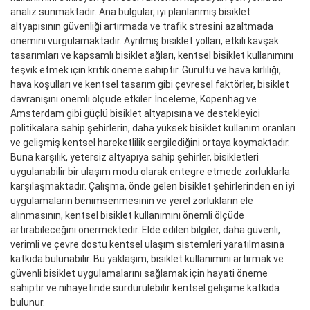
analiz sunmaktadır. Ana bulgular, iyi planlanmış bisiklet
altyapısının güvenliği artırmada ve trafik stresini azaltmada
önemini vurgulamaktadır. Ayrılmış bisiklet yolları, etkili kavşak
tasarımları ve kapsamlı bisiklet ağları, kentsel bisiklet kullanımını
teşvik etmek için kritik öneme sahiptir. Gürültü ve hava kirliliği,
hava koşulları ve kentsel tasarım gibi çevresel faktörler, bisiklet
davranışını önemli ölçüde etkiler. İnceleme, Kopenhag ve
Amsterdam gibi güçlü bisiklet altyapısına ve destekleyici
politikalara sahip şehirlerin, daha yüksek bisiklet kullanım oranları
ve gelişmiş kentsel hareketlilik sergilediğini ortaya koymaktadır.
Buna karşılık, yetersiz altyapıya sahip şehirler, bisikletleri
uygulanabilir bir ulaşım modu olarak entegre etmede zorluklarla
karşılaşmaktadır. Çalışma, önde gelen bisiklet şehirlerinden en iyi
uygulamaların benimsenmesinin ve yerel zorlukların ele
alınmasının, kentsel bisiklet kullanımını önemli ölçüde
artırabileceğini önermektedir. Elde edilen bilgiler, daha güvenli,
verimli ve çevre dostu kentsel ulaşım sistemleri yaratılmasına
katkıda bulunabilir. Bu yaklaşım, bisiklet kullanımını artırmak ve
güvenli bisiklet uygulamalarını sağlamak için hayati öneme
sahiptir ve nihayetinde sürdürülebilir kentsel gelişime katkıda
bulunur.