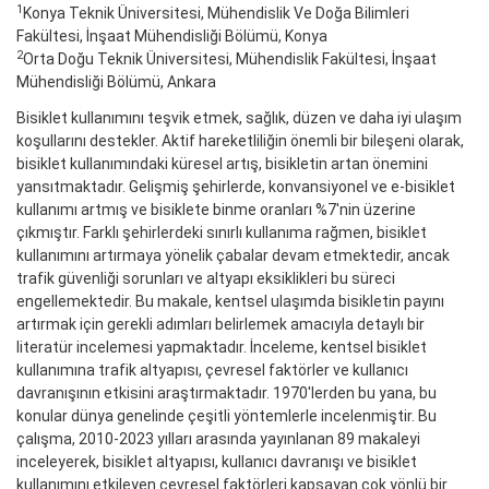
1
Konya Teknik Üniversitesi, Mühendislik Ve Doğa Bilimleri
Fakültesi, İnşaat Mühendisliği Bölümü, Konya
2
Orta Doğu Teknik Üniversitesi, Mühendislik Fakültesi, İnşaat
Mühendisliği Bölümü, Ankara
Bisiklet kullanımını teşvik etmek, sağlık, düzen ve daha iyi ulaşım
koşullarını destekler. Aktif hareketliliğin önemli bir bileşeni olarak,
bisiklet kullanımındaki küresel artış, bisikletin artan önemini
yansıtmaktadır. Gelişmiş şehirlerde, konvansiyonel ve e-bisiklet
kullanımı artmış ve bisiklete binme oranları %7'nin üzerine
çıkmıştır. Farklı şehirlerdeki sınırlı kullanıma rağmen, bisiklet
kullanımını artırmaya yönelik çabalar devam etmektedir, ancak
trafik güvenliği sorunları ve altyapı eksiklikleri bu süreci
engellemektedir. Bu makale, kentsel ulaşımda bisikletin payını
artırmak için gerekli adımları belirlemek amacıyla detaylı bir
literatür incelemesi yapmaktadır. İnceleme, kentsel bisiklet
kullanımına trafik altyapısı, çevresel faktörler ve kullanıcı
davranışının etkisini araştırmaktadır. 1970'lerden bu yana, bu
konular dünya genelinde çeşitli yöntemlerle incelenmiştir. Bu
çalışma, 2010-2023 yılları arasında yayınlanan 89 makaleyi
inceleyerek, bisiklet altyapısı, kullanıcı davranışı ve bisiklet
kullanımını etkileyen çevresel faktörleri kapsayan çok yönlü bir