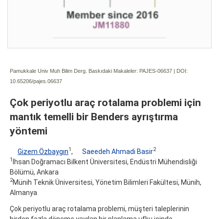
Pamukkale Univ Muh Bilim Derg. Baskıdaki Makaleler: PAJES-06637 | DOI:
10.65206/pajes.06637
Çok periyotlu araç rotalama problemi için
mantık temelli bir Benders ayrıştırma
yöntemi
1
2
Gizem Özbaygın
,
Saeedeh Ahmadi Basir
1
İhsan Doğramacı Bilkent Üniversitesi, Endüstri Mühendisliği
Bölümü, Ankara
2
Münih Teknik Üniversitesi, Yönetim Bilimleri Fakültesi, Münih,
Almanya
Çok periyotlu araç rotalama problemi, müşteri taleplerinin
birden fazla döneme yayılan bir planlama ufku içinde