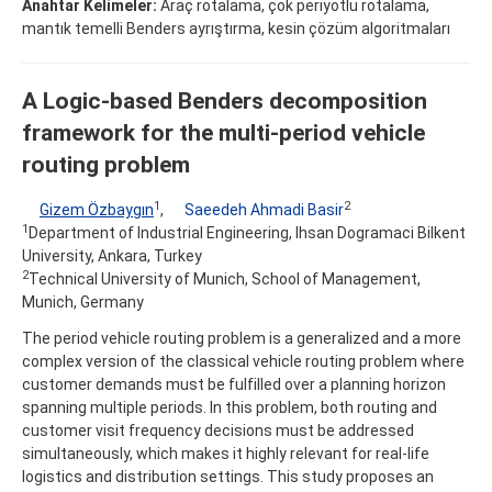
Anahtar Kelimeler:
Araç rotalama, çok periyotlu rotalama,
mantık temelli Benders ayrıştırma, kesin çözüm algoritmaları
A Logic-based Benders decomposition
framework for the multi-period vehicle
routing problem
1
2
Gizem Özbaygın
,
Saeedeh Ahmadi Basir
1
Department of Industrial Engineering, Ihsan Dogramaci Bilkent
University, Ankara, Turkey
2
Technical University of Munich, School of Management,
Munich, Germany
The period vehicle routing problem is a generalized and a more
complex version of the classical vehicle routing problem where
customer demands must be fulfilled over a planning horizon
spanning multiple periods. In this problem, both routing and
customer visit frequency decisions must be addressed
simultaneously, which makes it highly relevant for real-life
logistics and distribution settings. This study proposes an