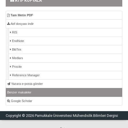
ATIF KOPYALA
Tam Metin PDF
Atıf dosyası indir
RIS
EndNote
BibTex
Medlars
Procite
Reference Manager
Yazara e-posta gönder
Benzer makaleler
Google Scholar
Copyright © 2026 Pamukkale Üniversitesi Mühendislik Bilimleri Dergisi