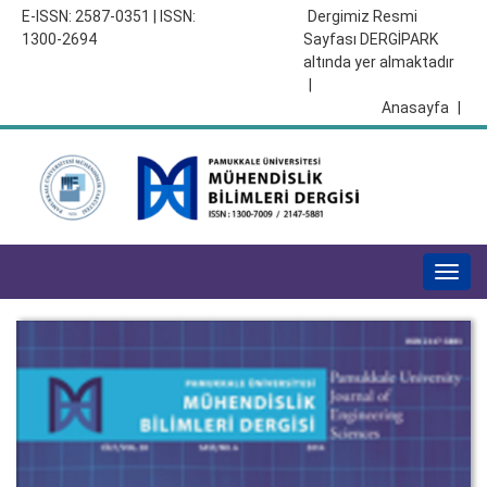
E-ISSN: 2587-0351 | ISSN:
Dergimiz Resmi
1300-2694
Sayfası DERGİPARK
altında yer almaktadır
|
Anasayfa
|
Togg
navig