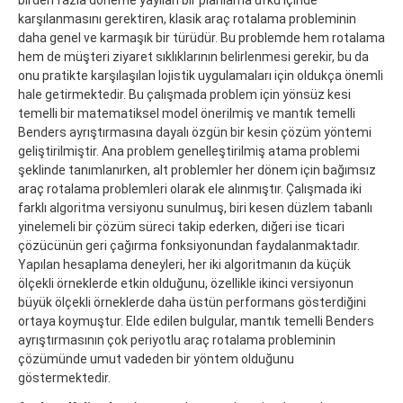
karşılanmasını gerektiren, klasik araç rotalama probleminin
daha genel ve karmaşık bir türüdür. Bu problemde hem rotalama
hem de müşteri ziyaret sıklıklarının belirlenmesi gerekir, bu da
onu pratikte karşılaşılan lojistik uygulamaları için oldukça önemli
hale getirmektedir. Bu çalışmada problem için yönsüz kesi
temelli bir matematiksel model önerilmiş ve mantık temelli
Benders ayrıştırmasına dayalı özgün bir kesin çözüm yöntemi
geliştirilmiştir. Ana problem genelleştirilmiş atama problemi
şeklinde tanımlanırken, alt problemler her dönem için bağımsız
araç rotalama problemleri olarak ele alınmıştır. Çalışmada iki
farklı algoritma versiyonu sunulmuş, biri kesen düzlem tabanlı
yinelemeli bir çözüm süreci takip ederken, diğeri ise ticari
çözücünün geri çağırma fonksiyonundan faydalanmaktadır.
Yapılan hesaplama deneyleri, her iki algoritmanın da küçük
ölçekli örneklerde etkin olduğunu, özellikle ikinci versiyonun
büyük ölçekli örneklerde daha üstün performans gösterdiğini
ortaya koymuştur. Elde edilen bulgular, mantık temelli Benders
ayrıştırmasının çok periyotlu araç rotalama probleminin
çözümünde umut vadeden bir yöntem olduğunu
göstermektedir.