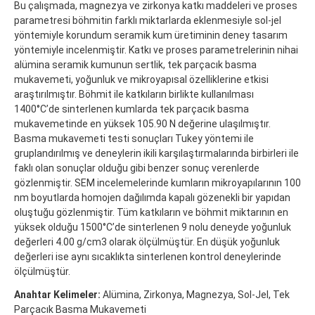
Bu çalışmada, magnezya ve zirkonya katkı maddeleri ve proses
parametresi böhmitin farklı miktarlarda eklenmesiyle sol-jel
yöntemiyle korundum seramik kum üretiminin deney tasarım
yöntemiyle incelenmiştir. Katkı ve proses parametrelerinin nihai
alümina seramik kumunun sertlik, tek parçacık basma
mukavemeti, yoğunluk ve mikroyapısal özelliklerine etkisi
araştırılmıştır. Böhmit ile katkıların birlikte kullanılması
1400°C’de sinterlenen kumlarda tek parçacık basma
mukavemetinde en yüksek 105.90 N değerine ulaşılmıştır.
Basma mukavemeti testi sonuçları Tukey yöntemi ile
gruplandırılmış ve deneylerin ikili karşılaştırmalarında birbirleri ile
faklı olan sonuçlar olduğu gibi benzer sonuç verenlerde
gözlenmiştir. SEM incelemelerinde kumların mikroyapılarının 100
nm boyutlarda homojen dağılımda kapalı gözenekli bir yapıdan
oluştuğu gözlenmiştir. Tüm katkıların ve böhmit miktarının en
yüksek olduğu 1500°C’de sinterlenen 9 nolu deneyde yoğunluk
değerleri 4.00 g/cm3 olarak ölçülmüştür. En düşük yoğunluk
değerleri ise aynı sıcaklıkta sinterlenen kontrol deneylerinde
ölçülmüştür.
Anahtar Kelimeler:
Alümina, Zirkonya, Magnezya, Sol-Jel, Tek
Parçacık Basma Mukavemeti