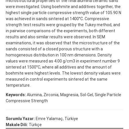
microstructural properties of the final alumina ceramic sand
were investigated. Using boehmite and additives together, the
highest single particle compressive strength value of 105.90 N
was achieved in sands sintered at 1400°C. Compressive
strength test results were grouped by the Tukey method, and
in pairwise comparisons of the experiments, both different
results and also similar results were observed. In SEM
examinations, it was observed that the microstructure of the
sands consisted of a closed porous structure with a
homogeneous distribution in 100 nm dimensions. Density
values were measured as 4.00 g/cm3 in experiment number 9
sintered at 1500°C, where all additives and the amount of
boehmite were highest levels. The lowest density values were
measured in control experiments sintered at the same
temperature.
Keywords:
Alumina, Zirconia, Magnesia, Sol-Gel, Single Particle
Compressive Strength
Sorumlu Yazar:
Emre Yalamaç, Türkiye
Makale Dili:
Türkçe