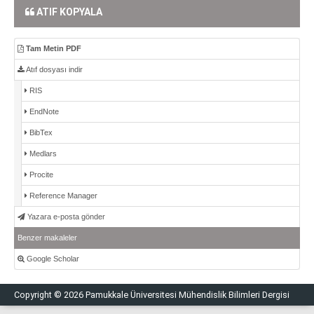
ATIF KOPYALA
Tam Metin PDF
Atıf dosyası indir
RIS
EndNote
BibTex
Medlars
Procite
Reference Manager
Yazara e-posta gönder
Benzer makaleler
Google Scholar
Copyright © 2026 Pamukkale Üniversitesi Mühendislik Bilimleri Dergisi