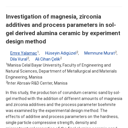
Investigation of magnesia, zirconia
additives and process parameters in sol-
gel derived alumina ceramic by experiment
design method
1
2
2
Emre Yalamaç
,
Hüseyin Adıgüzel
,
Memnune Murat
,
2
2
Dila Vural
,
Ali Cihan Çelik
1
Manisa Celal Bayar University, Faculty of Engineering and
Natural Sciences, Department of Metallurgical and Materials
Engineering, Manisa
2
Inter Abrsaiv R&D Center, Manisa
In this study, the production of corundum ceramic sand by sol-
gel method with the addition of different amounts of magnesia
and zirconia additives and the process parameter boehmite
was examined by the experimental design method. The
effects of additive and process parameters on the hardness,
single particle compressive strength, density and