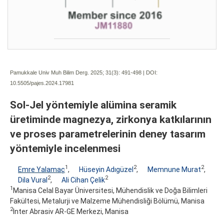
Pamukkale Univ Muh Bilim Derg. 2025; 31(3):
491-498 | DOI:
10.5505/pajes.2024.17981
Sol-Jel yöntemiyle alümina seramik
üretiminde magnezya, zirkonya katkılarının
ve proses parametrelerinin deney tasarım
yöntemiyle incelenmesi
1
2
2
Emre Yalamaç
,
Hüseyin Adıgüzel
,
Memnune Murat
,
2
2
Dila Vural
,
Ali Cihan Çelik
1
Manisa Celal Bayar Üniversitesi, Mühendislik ve Doğa Bilimleri
Fakültesi, Metalurji ve Malzeme Mühendisliği Bölümü, Manisa
2
Inter Abrasiv AR-GE Merkezi, Manisa