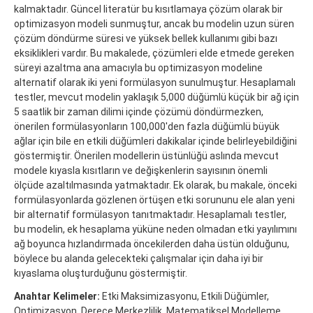
kalmaktadır. Güncel literatür bu kısıtlamaya çözüm olarak bir
optimizasyon modeli sunmuştur, ancak bu modelin uzun süren
çözüm döndürme süresi ve yüksek bellek kullanımı gibi bazı
eksiklikleri vardır. Bu makalede, çözümleri elde etmede gereken
süreyi azaltma ana amacıyla bu optimizasyon modeline
alternatif olarak iki yeni formülasyon sunulmuştur. Hesaplamalı
testler, mevcut modelin yaklaşık 5,000 düğümlü küçük bir ağ için
5 saatlik bir zaman dilimi içinde çözümü döndürmezken,
önerilen formülasyonların 100,000'den fazla düğümlü büyük
ağlar için bile en etkili düğümleri dakikalar içinde belirleyebildiğini
göstermiştir. Önerilen modellerin üstünlüğü aslında mevcut
modele kıyasla kısıtların ve değişkenlerin sayısının önemli
ölçüde azaltılmasında yatmaktadır. Ek olarak, bu makale, önceki
formülasyonlarda gözlenen örtüşen etki sorununu ele alan yeni
bir alternatif formülasyon tanıtmaktadır. Hesaplamalı testler,
bu modelin, ek hesaplama yüküne neden olmadan etki yayılımını
ağ boyunca hızlandırmada öncekilerden daha üstün olduğunu,
böylece bu alanda gelecekteki çalışmalar için daha iyi bir
kıyaslama oluşturduğunu göstermiştir.
Anahtar Kelimeler:
Etki Maksimizasyonu, Etkili Düğümler,
Optimizasyon, Derece Merkezlilik, Matematiksel Modelleme