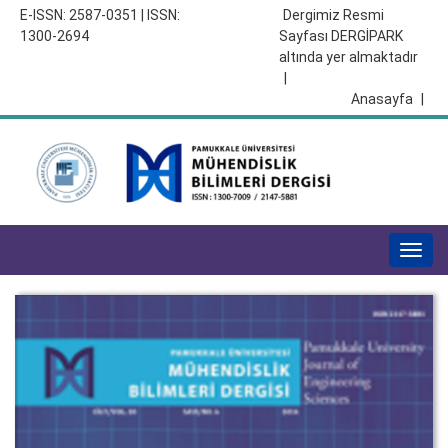
E-ISSN: 2587-0351 | ISSN:
Dergimiz Resmi
1300-2694
Sayfası DERGİPARK
altında yer almaktadır
|
Anasayfa
|
Togg
navig