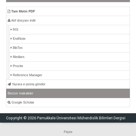
Tam Metin PDF
Atıf dosyası indir
RIS
EndNote
BibTex
Medlars
Procite
Reference Manager
Yazara e-posta gönder
Benzer makaleler
Google Scholar
Copyright © 2026 Pamukkale Üniversitesi Mühendislik Bilimleri Dergisi
Pajes