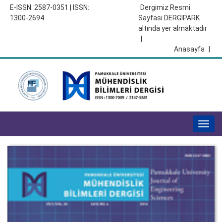
E-ISSN: 2587-0351 | ISSN:
Dergimiz Resmi
1300-2694
Sayfası DERGİPARK
altında yer almaktadır
|
Anasayfa
|
Togg
navig