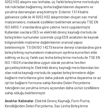
5052 H32 alaşımı sac levhalar, üç farklı birleştirme metoduyla
tek noktadan bağlanmış, levha bağlantılarının dayanımı ve
yorulma davranışları araştırılmıştır. Erdemir 1314 kalite
galvanize çelik ile Al 5052 H32 alaşımından oluşan sac metal
malzemelere, mekanik özellikleri belirlemek amacıyla TSE EN
ISO 6892-1 standardına göre çekme testi uygulanmıştır.
Kullanılan saclara OES ve elektrikli direnç kaynağı metodu ile
birleştirilen numuneler üzerinde çizgi EDX analizleri ile kaynak
bölgesindeki malzeme dağılımlarının oransal yapısı
belirlenmiştir. TS EN ISO 14273 kesme deneyi standardına göre
birleştirilmiş numunelerin maksimum ayrılma kuvvetleri elde
edilmiş ve bu üç farklı sac levha birleştirme metodu ile TSE EN
ISO 14324 standardına uygun olarak yorulma testleri
gerçekleştirilmiştir. Elektrikli direnç kaynağı metotlarından biri
olan nokta kaynağı metodu ile yapılan birleştirmelerin diğer
bağlantı metotlarına göre daha yüksek ayrılma dayanıma ve az
rijit bir bağlantı formuna sahip Kendisi Delen Perçinleme
tekniğinin ise yorulma ömürü açısından daha üstün özelliklere
sahip olduğu belirlenmiştir.
Anahtar Kelimeler:
Elektrik Direnç Kaynağı, Form Punta,
Kendiliğinden Delen Perçinleme, Sac Levha Birleştirme