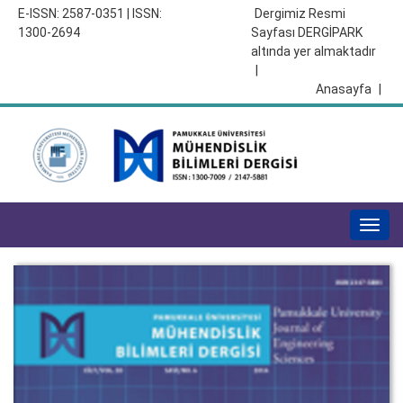
E-ISSN: 2587-0351 | ISSN:
Dergimiz Resmi
1300-2694
Sayfası DERGİPARK
altında yer almaktadır
|
Anasayfa
|
Togg
navig