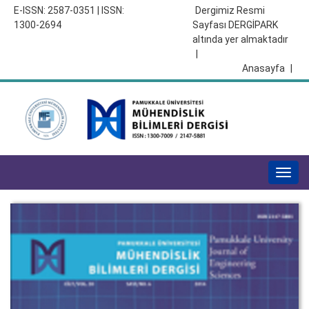
E-ISSN: 2587-0351 | ISSN:
Dergimiz Resmi
1300-2694
Sayfası DERGİPARK
altında yer almaktadır
|
Anasayfa
|
Togg
navig