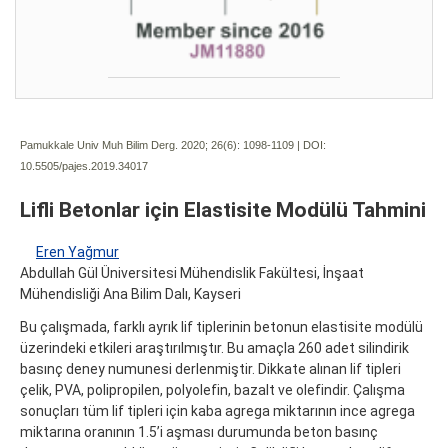
Pamukkale Univ Muh Bilim Derg. 2020; 26(6):
1098-1109 | DOI:
10.5505/pajes.2019.34017
Lifli Betonlar için Elastisite Modülü Tahmini
Eren Yağmur
Abdullah Gül Üniversitesi Mühendislik Fakültesi, İnşaat
Mühendisliği Ana Bilim Dalı, Kayseri
Bu çalışmada, farklı ayrık lif tiplerinin betonun elastisite modülü
üzerindeki etkileri araştırılmıştır. Bu amaçla 260 adet silindirik
basınç deney numunesi derlenmiştir. Dikkate alınan lif tipleri
çelik, PVA, polipropilen, polyolefin, bazalt ve olefindir. Çalışma
sonuçları tüm lif tipleri için kaba agrega miktarının ince agrega
miktarına oranının 1.5’i aşması durumunda beton basınç