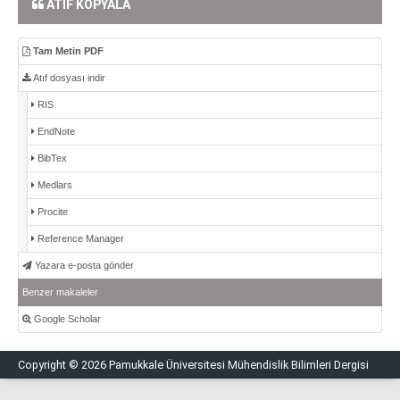
ATIF KOPYALA
Tam Metin PDF
Atıf dosyası indir
RIS
EndNote
BibTex
Medlars
Procite
Reference Manager
Yazara e-posta gönder
Benzer makaleler
Google Scholar
Copyright © 2026 Pamukkale Üniversitesi Mühendislik Bilimleri Dergisi