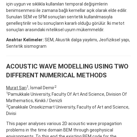
için uygun ve sıklıkla kullanılan temporal değişimlerin
benimsenmesi ile zamana bağlı kernellar açık olarak elde edilir.
Sunulan SEM ve SFM sonuçları sentetik kullanılmasıyla
genelleştirilir ve bu sonuçların kararlı olduğu görülür. İki metot
sonuçları arasındaki niteliksel uyum mükemmeldir.
Anahtar Kelimeler:
SEM, Akustik dalga yayılımı, Jeofiziksel yapı,
Sentetik sismogram
ACOUSTIC WAVE MODELLING USING TWO
DIFFERENT NUMERICAL METHODS
1
2
Murat Sarı
, İsmail Demir
1
Pamukkale University, Faculty Of Art And Science, Division Of
Mathematics, Kınıklı / Denizli
2
Çanakkale Onsekizmart University, Faculty of Art and Science,
Divisi
This paper analyses various 2D acoustic wave propagation
problems in the time domain BEM through geophysical
environments. To this end the existing BEM code for the