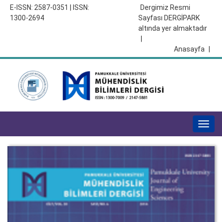
E-ISSN: 2587-0351 | ISSN:
Dergimiz Resmi
1300-2694
Sayfası DERGİPARK
altında yer almaktadır
|
Anasayfa
|
Togg
navig