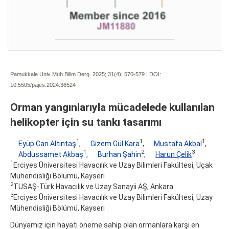
Pamukkale Univ Muh Bilim Derg. 2025; 31(4):
570-579 | DOI:
10.5505/pajes.2024.36524
Orman yangınlarıyla mücadelede kullanılan
helikopter için su tankı tasarımı
1
1
1
Eyüp Can Altıntaş
,
Gizem Gül Kara
,
Mustafa Akbal
,
1
2
3
Abdussamet Akbaş
,
Burhan Şahin
,
Harun Çelik
1
Erciyes Üniversitesi Havacılık ve Uzay Bilimleri Fakültesi, Uçak
Mühendisliği Bölümü, Kayseri
2
TUSAŞ-Türk Havacılık ve Uzay Sanayii AŞ, Ankara
3
Erciyes Üniversitesi Havacılık ve Uzay Bilimleri Fakültesi, Uzay
Mühendisliği Bölümü, Kayseri
Dünyamız için hayati öneme sahip olan ormanlara karşı en