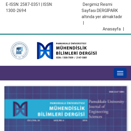
E-ISSN: 2587-0351 | ISSN:
Dergimiz Resmi
1300-2694
Sayfası DERGİPARK
altında yer almaktadır
|
Anasayfa
|
Togg
navig