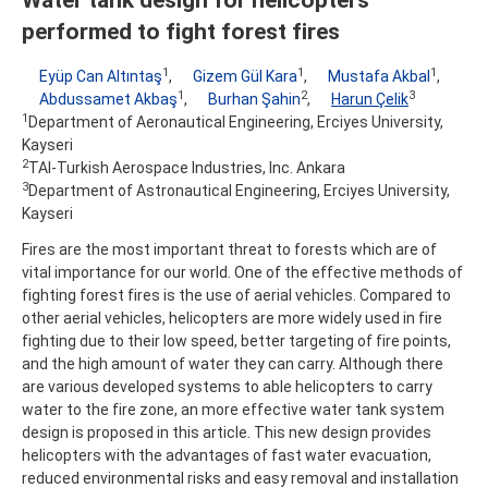
performed to fight forest fires
1
1
1
Eyüp Can Altıntaş
,
Gizem Gül Kara
,
Mustafa Akbal
,
1
2
3
Abdussamet Akbaş
,
Burhan Şahin
,
Harun Çelik
1
Department of Aeronautical Engineering, Erciyes University,
Kayseri
2
TAI-Turkish Aerospace Industries, Inc. Ankara
3
Department of Astronautical Engineering, Erciyes University,
Kayseri
Fires are the most important threat to forests which are of
vital importance for our world. One of the effective methods of
fighting forest fires is the use of aerial vehicles. Compared to
other aerial vehicles, helicopters are more widely used in fire
fighting due to their low speed, better targeting of fire points,
and the high amount of water they can carry. Although there
are various developed systems to able helicopters to carry
water to the fire zone, an more effective water tank system
design is proposed in this article. This new design provides
helicopters with the advantages of fast water evacuation,
reduced environmental risks and easy removal and installation