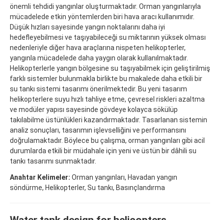
önemli tehdidi yangınlar oluşturmaktadır. Orman yangınlarıyla
mücadelede etkin yöntemlerden biri hava aracı kullanımıdır.
Düşük hızları sayesinde yangın noktalarını daha iyi
hedefleyebilmesi ve taşıyabileceği su miktarının yüksek olması
nedenleriyle diğer hava araçlarına nispeten helikopterler,
yangınla mücadelede daha yaygın olarak kullanılmaktadır.
Helikopterlerle yangın bölgesine su taşıyabilmek için geliştirilmiş
farklı sistemler bulunmakla birlikte bu makalede daha etkili bir
su tankı sistemi tasarımı önerilmektedir. Bu yeni tasarım
helikopterlere suyu hızlı tahliye etme, çevresel riskleri azaltma
ve modüler yapısı sayesinde gövdeye kolayca sökülüp
takılabilme üstünlükleri kazandırmaktadır. Tasarlanan sistemin
analiz sonuçları, tasarımın işlevselliğini ve performansını
doğrulamaktadır. Böylece bu çalışma, orman yangınları gibi acil
durumlarda etkili bir müdahale için yeni ve üstün bir dâhili su
tankı tasarımı sunmaktadır.
Anahtar Kelimeler:
Orman yangınları, Havadan yangın
söndürme, Helikopterler, Su tankı, Basınçlandırma
Water tank design for helicopters