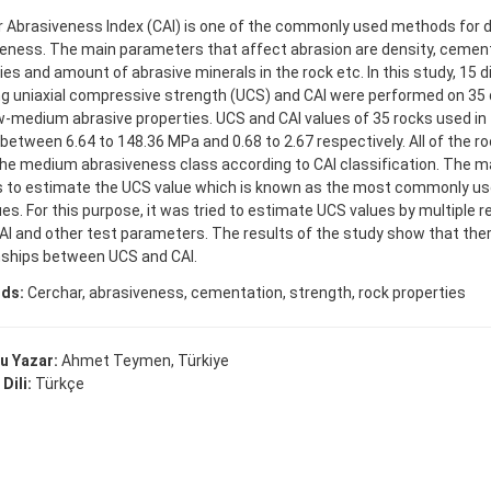
 Abrasiveness Index (CAI) is one of the commonly used methods for 
eness. The main parameters that affect abrasion are density, cement
ies and amount of abrasive minerals in the rock etc. In this study, 15 d
ng uniaxial compressive strength (UCS) and CAI were performed on 35 
w-medium abrasive properties. UCS and CAI values of 35 rocks used in 
between 6.64 to 148.36 MPa and 0.68 to 2.67 respectively. All of the ro
he medium abrasiveness class according to CAI classification. The m
s to estimate the UCS value which is known as the most commonly us
ues. For this purpose, it was tried to estimate UCS values by multiple
AI and other test parameters. The results of the study show that ther
nships between UCS and CAI.
ds:
Cerchar, abrasiveness, cementation, strength, rock properties
u Yazar:
Ahmet Teymen, Türkiye
Dili:
Türkçe