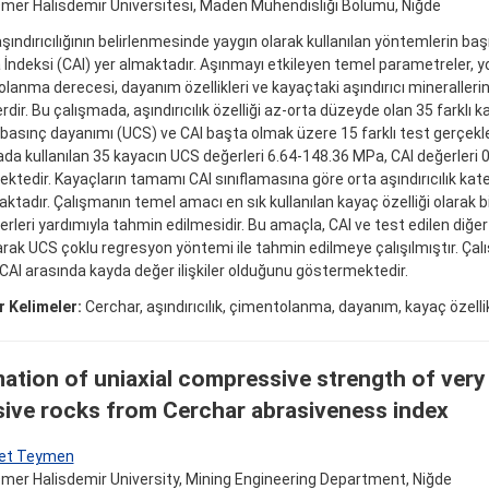
mer Halisdemir Üniversitesi, Maden Mühendisliği Bölümü, Niğde
şındırıcılığının belirlenmesinde yaygın olarak kullanılan yöntemlerin ba
İndeksi (CAI) yer almaktadır. Aşınmayı etkileyen temel parametreler, y
lanma derecesi, dayanım özellikleri ve kayaçtaki aşındırıcı minerallerin 
erdir. Bu çalışmada, aşındırıcılık özelliği az-orta düzeyde olan 35 farklı 
 basınç dayanımı (UCS) ve CAI başta olmak üzere 15 farklı test gerçekleş
da kullanılan 35 kayacın UCS değerleri 6.64-148.36 MPa, CAI değerleri 
ktedir. Kayaçların tamamı CAI sınıflamasına göre orta aşındırıcılık kate
aktadır. Çalışmanın temel amacı en sık kullanılan kayaç özelliği olarak b
erleri yardımıyla tahmin edilmesidir. Bu amaçla, CAI ve test edilen diğe
larak UCS çoklu regresyon yöntemi ile tahmin edilmeye çalışılmıştır. Ça
 CAI arasında kayda değer ilişkiler olduğunu göstermektedir.
 Kelimeler:
Cerchar, aşındırıcılık, çimentolanma, dayanım, kayaç özellik
mation of uniaxial compressive strength of ver
sive rocks from Cerchar abrasiveness index
et Teymen
mer Halisdemir University, Mining Engineering Department, Niğde