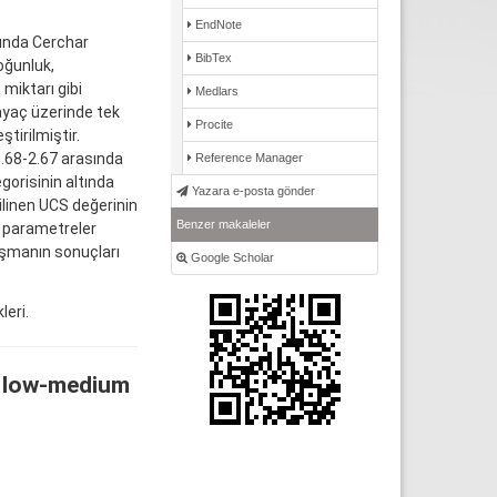
EndNote
şında Cerchar
BibTex
oğunluk,
miktarı gibi
Medlars
kayaç üzerinde tek
Procite
tirilmiştir.
0.68-2.67 arasında
Reference Manager
gorisinin altında
Yazara e-posta gönder
ilinen UCS değerinin
Benzer makaleler
r parametreler
lışmanın sonuçları
Google Scholar
leri.
y low-medium