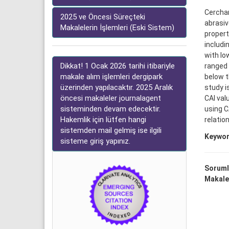
Cerchar
2025 ve Öncesi Süreçteki
abrasiv
Makalelerin İşlemleri (Eski Sistem)
propert
includi
with lo
Dikkat! 1 Ocak 2026 tarihi itibariyle
ranged 
makale alım işlemleri dergipark
below t
üzerinden yapılacaktır. 2025 Aralık
study i
öncesi makaleler journalagent
CAI val
sisteminden devam edecektir.
using C
Hakemlik için lütfen hangi
relatio
sistemden mail gelmiş ise ilgili
Keywor
sisteme giriş yapınız.
Soruml
Makale 