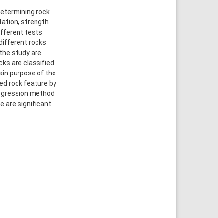
determining rock
ation, strength
ifferent tests
different rocks
the study are
cks are classified
ain purpose of the
ed rock feature by
 regression method
e are significant