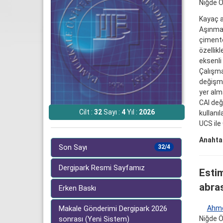
Niğde Ö
Kayaç a
Aşınma 
çimento
özellikl
eksenli
Çalışma
değişme
yer alm
CAI değ
Cilt :
32
Sayı :
4
Yıl :
2026
kullanı
UCS ile
Anahtar
Son Sayı
32/4
Dergipark Resmi Sayfamız
Esti
abra
Erken Baskı
Ahm
Makale Gönderimi Dergipark 2026
Niğde Ö
sonrası (Yeni Sistem)