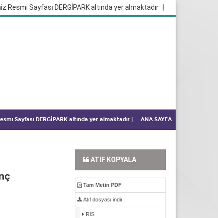
iz Resmi Sayfası DERGİPARK altında yer almaktadır
|
 Resmi Sayfası DERGİPARK altında yer almaktadır
|
ANA SAYFA
ATIF KOPYALA
ınç
Tam Metin PDF
Atıf dosyası indir
RIS