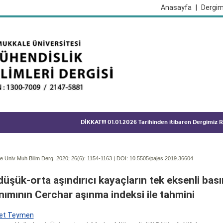
Anasayfa
|
Dergim
DİKKAT!!! 01.01.2026 Tarihinden itibaren Dergimiz
 Univ Muh Bilim Derg. 2020; 26(6):
1154-1163 | DOI:
10.5505/pajes.2019.36604
üşük-orta aşındırıcı kayaçların tek eksenli bas
ımının Cerchar aşınma indeksi ile tahmini
et Teymen