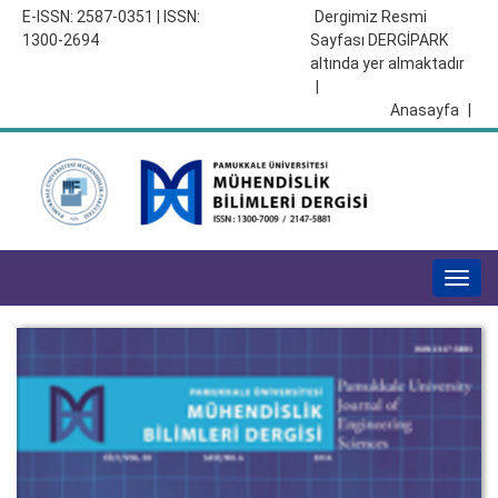
E-ISSN: 2587-0351 | ISSN:
Dergimiz Resmi
1300-2694
Sayfası DERGİPARK
altında yer almaktadır
|
Anasayfa
|
Togg
navig