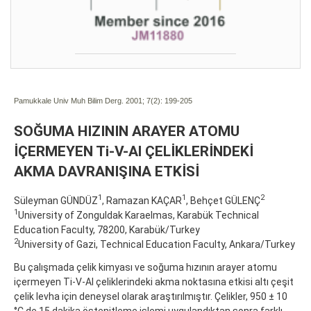
Pamukkale Univ Muh Bilim Derg. 2001; 7(2):
199-205
SOĞUMA HIZININ ARAYER ATOMU
İÇERMEYEN Ti-V-Al ÇELİKLERİNDEKİ
AKMA DAVRANIŞINA ETKİSİ
1
1
2
Süleyman GÜNDÜZ
, Ramazan KAÇAR
, Behçet GÜLENÇ
1
University of Zonguldak Karaelmas, Karabük Technical
Education Faculty, 78200, Karabük/Turkey
2
University of Gazi, Technical Education Faculty, Ankara/Turkey
Bu çalışmada çelik kimyası ve soğuma hızının arayer atomu
içermeyen Ti-V-Al çeliklerindeki akma noktasına etkisi altı çeşit
çelik levha için deneysel olarak araştırılmıştır. Çelikler, 950 ± 10
°C de 15 dakika östenitleme işlemi uygulandıktan sonra farklı