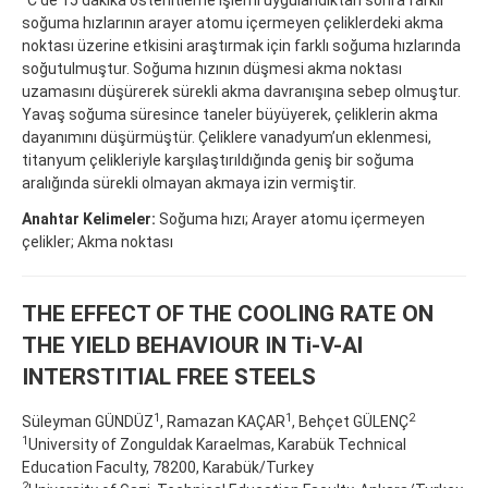
soğuma hızlarının arayer atomu içermeyen çeliklerdeki akma
noktası üzerine etkisini araştırmak için farklı soğuma hızlarında
soğutulmuştur. Soğuma hızının düşmesi akma noktası
uzamasını düşürerek sürekli akma davranışına sebep olmuştur.
Yavaş soğuma süresince taneler büyüyerek, çeliklerin akma
dayanımını düşürmüştür. Çeliklere vanadyum’un eklenmesi,
titanyum çelikleriyle karşılaştırıldığında geniş bir soğuma
aralığında sürekli olmayan akmaya izin vermiştir.
Anahtar Kelimeler:
Soğuma hızı; Arayer atomu içermeyen
çelikler; Akma noktası
THE EFFECT OF THE COOLING RATE ON
THE YIELD BEHAVIOUR IN Ti-V-Al
INTERSTITIAL FREE STEELS
1
1
2
Süleyman GÜNDÜZ
, Ramazan KAÇAR
, Behçet GÜLENÇ
1
University of Zonguldak Karaelmas, Karabük Technical
Education Faculty, 78200, Karabük/Turkey
2