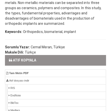
metals. Non-metallic materials can be separated into three
groups as ceramics, polymers and composites. In this study,
the types, fundamental properties, advantages and
disadvantages of biomaterials used in the production of
orthopedic implants are summarized.
Keywords:
Orthopedics, biomaterial, implant
Sorumlu Yazar:
Cemal Meran, Türkiye
Makale Dili:
Türkçe
ATIF KOPYALA
Tam Metin PDF
Atıf dosyası indir
RIS
EndNote
BibTex
Medlars