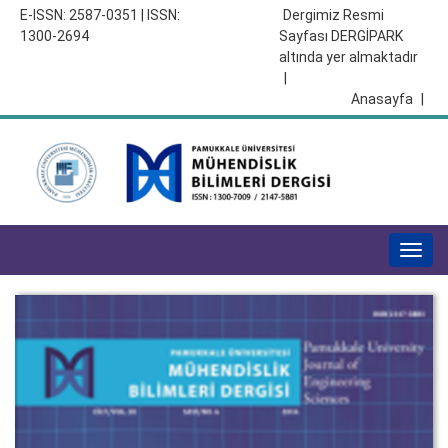
E-ISSN: 2587-0351 | ISSN:
Dergimiz Resmi
1300-2694
Sayfası DERGİPARK
altında yer almaktadır
|
Anasayfa
|
Togg
navig