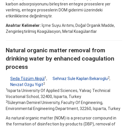
karbon adsorpsiyonunu birleştiren entegre proseslere yer
verilmiş, entegre proseslerin DOM giderimi üzerindeki
etkinliklerine değinilmiştir.
Anahtar Kelimeler:
İçme Suyu Arıtımı, Doğal Organik Madde,
Zenginleştirilmiş Koagülasyon, Metal Koagülantlar
Natural organic matter removal from
drinking water by enhanced coagulation
process
1
2
Seda Tözüm Akgül
,
Sehnaz Sule Kaplan Bekaroglu
,
2
Nevzat Ozgu Yigit
1
Isparta University Of Applied Sciences, Yalvaç Technical
Vocational School, 32400, Isparta, Turkey
2
Süleyman Demirel University, Faculty Of Engineering,
Environmental Engineering Department, 32260, Isparta, Turkey
As natural organic matter (NOM) is a precursor compound in
the formation of disinfection by-products (DBP), removal of