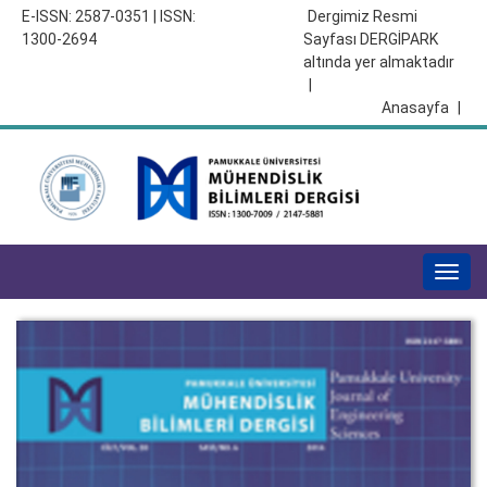
E-ISSN: 2587-0351 | ISSN:
Dergimiz Resmi
1300-2694
Sayfası DERGİPARK
altında yer almaktadır
|
Anasayfa
|
Togg
navig