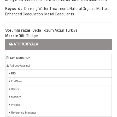
Keywords:
Drinking Water Treatment, Natural Organic Matter,
Enhanced Coagulation, Metal Coagulants
Sorumlu Yazar:
Seda Tözüm Akgül, Türkiye
Makale Dili:
Türkçe
ATIF KOPYALA
Tam Metin PDF
Atıf dosyası indir
RIS
EndNote
BibTex
Medlars
Procite
Reference Manager