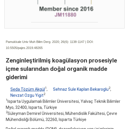
Pamukkale Univ Muh Bilim Derg. 2020; 26(6):
1138-1147 | DOI:
10.5505/pajes.2019.48265
Zenginleştirilmiş koagülasyon prosesiyle
içme sularından doğal organik madde
giderimi
1
2
Seda Tözüm Akgül
,
Sehnaz Sule Kaplan Bekaroglu
,
2
Nevzat Ozgu Yigit
1
Isparta Uygulamalı Bilimler Üniversitesi, Yalvaç Teknik Bilimler
Myo, 32400, Isparta, Türkiye
2
Süleyman Demirel Üniversitesi, Mühendislik Fakültesi, Çevre
Mühendisliği Bölümü, 32260, Isparta Türkiye
Doğal organik madde (DOM), dezenfeksiyon yan ürünlerinin