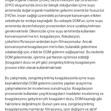
(DYÜ) oluşumunda öncü bir bileşik olduğundan içme suyu
arıtımında doğal organik maddenin giderimi önemli bir husustur.
DYÜ’ler, insan sağlığı üzerindeki potansiyel kanserojen etkileri
sebebiyle bir endişe kaynağıdır. Bu sebeple DOM’un, içme suyu
arıtımında dezenfeksiyon prosesinden önce uzaklaştırılması
gerekmektedir. Ülkemizde içme suyu arıtımında kullanılan
konvansiyonel metot, koagülasyon, flokülasyon,
çökeltim/flotasyon ardından kum filtrasyonudur. Ancak
konvansiyonel koagülasyon metotları, bulanıklık giderimine
odaklandığı için, etkili bir DOM giderimi sağlayamaz. Bu nedenle
DOM gideriminde, işletme şartlarının optimize edildiği
(koagülant dozu ve pH gibi) zenginleştirilmiş koagülasyon
prosesi etkin olarak kullanılmaktadır.
Bu çalışmada, zenginleştirilmiş koagülasyonla içme suyu
kaynaklarından DOM giderimi üzerine yapılan araştırma
çalışmalarının bir incelemesi sunulmuştur. Koagülasyon
prosesinde kullanılan çeşitli koagülant maddeler incelenmiş ve
koagülasyonu geliştiren pH, koagülant dozu, DOM kaynağı gibi
faktörlere değinilmiştir. Bunun yanı sıra, zenginleştirilmiş
koagülasyonla membran filtrasyonu, iyon değişimi ve aktif