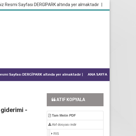
iz Resmi Sayfası DERGİPARK altında yer almaktadır
|
 Resmi Sayfası DERGİPARK altında yer almaktadır
|
ANA SAYFA
ATIF KOPYALA
giderimi -
Tam Metin PDF
Atıf dosyası indir
RIS