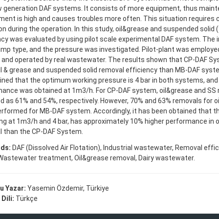
 generation DAF systems. It consists of more equipment, thus main
ment is high and causes troubles more often. This situation requires 
on during the operation. In this study, oil&grease and suspended solid
ncy was evaluated by using pilot scale experimental DAF system. The 
ump type, and the pressure was investigated. Pilot-plant was employed
 and operated by real wastewater. The results shown that CP-DAF Sy
il & grease and suspended solid removal efficiency than MB-DAF syste
ned that the optimum working pressure is 4 bar in both systems, and
ance was obtained at 1m3/h. For CP-DAF system, oil&grease and SS
d as 61% and 54%, respectively. However, 70% and 63% removals for o
rformed for MB-DAF system. Accordingly, it has been obtained that
ng at 1m3/h and 4 bar, has approximately 10% higher performance in o
l than the CP-DAF System.
ds:
DAF (Dissolved Air Flotation), Industrial wastewater, Removal effi
astewater treatment, Oil&grease removal, Dairy wastewater.
u Yazar:
Yasemin Özdemir, Türkiye
Dili:
Türkçe