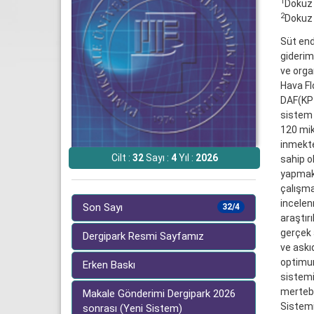
1
Dokuz 
2
Dokuz 
Süt endü
giderimi
ve orga
Hava Fl
DAF(KP-
sistem 
120 mik
inmekte
Cilt :
32
Sayı :
4
Yıl :
2026
sahip o
yapmakt
çalışma
incelen
Son Sayı
32/4
araştır
gerçek 
Dergipark Resmi Sayfamız
ve askı
optimum
Erken Baskı
sistemi
mertebe
Makale Gönderimi Dergipark 2026
Sistemi
sonrası (Yeni Sistem)