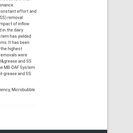
tenance
constant effort and
 (SS) removal
impact of inflow
 in the dairy
stem has yielded
ms. It has been
 the highest
 removals were
il&grease and SS
 the MB-DAF System
il-grease and SS
ciency, Microbubble