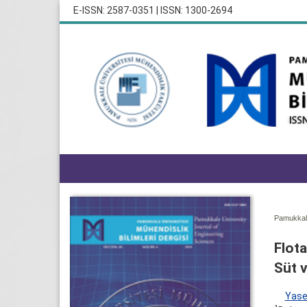
E-ISSN: 2587-0351 | ISSN: 1300-2694
Pamukkale
Flota
Süt v
Yase