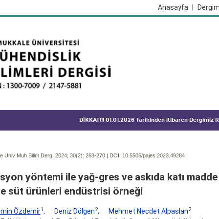
Anasayfa
|
Dergim
DİKKAT!!! 01.01.2026 Tarihinden itibaren Dergimiz
 Univ Muh Bilim Derg. 2024; 30(2):
263-270 | DOI:
10.5505/pajes.2023.49284
syon yöntemi ile yağ-gres ve askıda katı madde 
e süt ürünleri endüstrisi örneği
1
2
2
min Özdemir
,
Deniz Dölgen
,
Mehmet Necdet Alpaslan