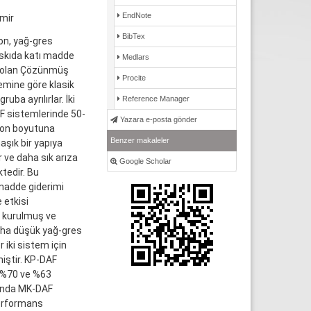
EndNote
zmir
BibTex
yon, yağ-gres
 askıda katı madde
Medlars
ri olan Çözünmüş
Procite
emine göre klasik
ba ayrılırlar. İki
Reference Manager
AF sistemlerinde 50-
Yazara e-posta gönder
ron boyutuna
Benzer makaleler
aşık bir yapıya
 ve daha sık arıza
Google Scholar
tedir. Bu
 madde giderimi
 etkisi
de kurulmuş ve
daha düşük yağ-gres
 iki sistem için
iştir. KP-DAF
e %70 ve %63
lunda MK-DAF
performans