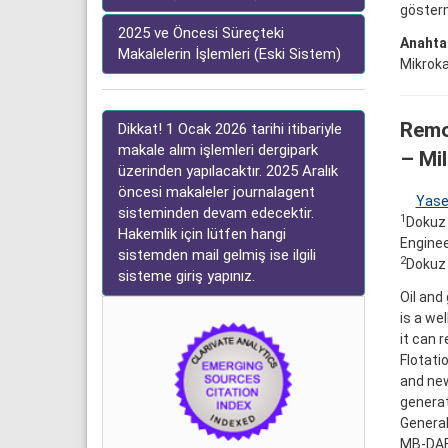
gösterm
2025 ve Öncesi Süreçteki
Anahtar
Makalelerin İşlemleri (Eski Sistem)
Mikroka
Remo
Dikkat! 1 Ocak 2026 tarihi itibariyle
makale alım işlemleri dergipark
– Mi
üzerinden yapılacaktır. 2025 Aralık
öncesi makaleler journalagent
Yase
sisteminden devam edecektir.
1
Dokuz 
Hakemlik için lütfen hangi
Enginee
sistemden mail gelmiş ise ilgili
2
Dokuz 
sisteme giriş yapınız.
Oil and
is a we
it can 
Flotati
and new
generat
General
MB-DAF 