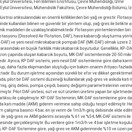
Eylül Üniversitesi, Fen Bilimleri Enstitüsü, Çevre Mühendisliği, İzmir
Eylül Üniversitesi, Mühendislik Fakültesi, Çevre Mühendisliği Bölümü, İ
strisi atıksularındaki en önemli kirliliklerden biri yağ ve grestir. Flotas
nde kullanılan bilinen ve güvenilir bir yöntem olup, yağ-gres ile birlikte
nik maddeleri de uzaklaştırabilmektedir. Flotasyon yöntemlerinden bi
otasyonu (Dissolved Air Flotation, DAF), hava kabarcığı oluşturma yönt
DAF) ve yeni nesil mikrokabarcık pompalı DAF (MK-DAF) olmak üzere 2 gru
arasındaki en büyük farklılık mikrokabarcık boyutudur. Genellikle, KP-D
ron çapında oluşan kabarcık boyutu, MK-DAF sistemlerinde 20-50 mik
dir. Ayrıca, KP DAF sistemi, yeni nesil DAF sistemlerine göre daha karm
lup, daha fazla ekipmandan oluştuğu için bakım-onarım ihtiyacı fazladır
adır. Bu durum işletme açısından sürekli bir efor ve dikkat gerektirmek
da, pilot bir DAF sistemi düzeneği kullanılarak yağ-gres ve askıda katı
miş, giriş debisi, pompa çeşidi, basınç değişimi parametrelerinin verime
ılmıştır. Pilot DAF ünitesi, süt ve süt ürünleri üretimi yapan bir işletme
atıksu ile çalışılmıştır. KP-DAF Sisteminin, MK-DAF sistemlerine göre 
da katı madde (AKM) giderim verimine sahip olduğu tespit edilmiştir. Her
 çalışma basıncı 4 bar, en iyi verim de 1m3/h giriş debisinde elde edilm
 ile yağ-gres ve AKM giderimi sırasıyla % 61 ve %54, MK-DAF sistemi il
sinde gerçekleşmiştir. Bu verilere göre 1m3/h ve 4 bar işletme koşu
, KP-DAF Sistemine göre, yağ-gres ve AKM gideriminde %10 ve üzeri 