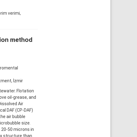
rim verimi,
tion method
viromental
tment, İzmir
tewater. Flotation
ove oil-grease, and
issolved Air
sical DAF (CP-DAF)
he air bubble
crobubble size.
 20-50 microns in
x structure than