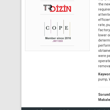
the new
require
attenti
efficie
rate, p
factory
lower o
determi
perform
obtaine
were pe
operati
remova
Keywor
pump, W
Soruml
Makale 