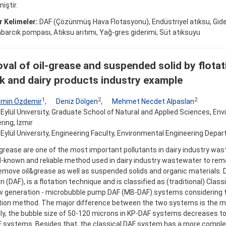
iştir.
 Kelimeler:
DAF (Çözünmüş Hava Flotasyonu), Endüstriyel atıksu, Gide
barcık pompası, Atıksu arıtımı, Yağ-gres giderimi, Süt atıksuyu
val of oil-grease and suspended solid by flota
lk and dairy products industry example
1
2
2
min Özdemir
,
Deniz Dölgen
,
Mehmet Necdet Alpaslan
Eylül University, Graduate School of Natural and Applied Sciences, En
ring, İzmir
Eylül University, Engineering Faculty, Environmental Engineering Depar
 grease are one of the most important pollutants in dairy industry was
ll-known and reliable method used in dairy industry wastewater to rem
remove oil&grease as well as suspended solids and organic materials. D
on (DAF), is a flotation technique and is classified as (traditional) Clas
 generation - microbubble pump DAF (MB-DAF) systems considering t
ion method. The major difference between the two systems is the mi
ly, the bubble size of 50-120 microns in KP-DAF systems decreases to
systems. Besides that, the classical DAF system has a more comple