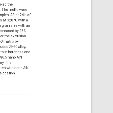
ixed the
. The melts were
les. After 24 h of
 at 320 °C with a
n grain size with an
 decreased by 26%
ter the extrusion
60 matrix by
uded ZK60 alloy,
s in hardness and
%0.5 nano AlN
loy. The
tes with nano AlN
islocation