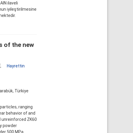
lN ilaveli
un iyileştirilmesine
mektedir.
s of the new
2
,
Hayrettin
arabük, Türkiye
articles, ranging
ear behavior of and
d unreinforced ZK60
ry powder
nder 500 MPa