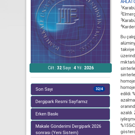
AHLATC
1
Karabü
2
Elmerg
3
Karabü
4
Karde
Bu çalı
alüminy
takviye
üzerind
miktarl
Cilt :
32
Sayı :
4
Yıl :
2026
sinterle
sinterl
homojen
homojen
Son Sayı
32/4
edildi. 
azalma 
Dergipark Resmi Sayfamız
oranınd
azaldı.
Erken Baskı
iyileşm
%15SiC 
Makale Gönderimi Dergipark 2026
gösterd
sonrası (Yeni Sistem)