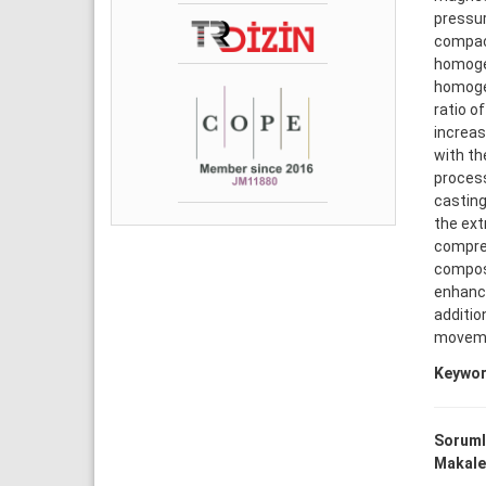
pressur
compact
homogen
homogen
ratio o
increas
with th
process
casting
the ex
compre
composi
enhance
additio
moveme
Keywor
Soruml
Makale 