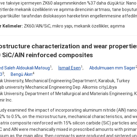
 ve takviye içermeyen ZK60 alaşımınınkinden %37 daha düşüktür. Nano A
tlerde mekanik özelliklerin ve aşınma direncinin artması, tane boyutun
partiküller tarafından dislokasyon hareketinin engellenmesine atfedil
 Kelimeler:
ZK60/AIN/SiC, mikro yapı, mekanik özellikler, aşınma
ostructure characterization and wear propertie
 SiC/AlN reinforced composites
1
1
ed Saleh Aldoukali Matoug
,
İsmail Esen
,
Abdulmuaen mm Sager
3
4
I
,
Bengü Akın
k University, Mechanical Engineering Department, Karabuk, Turkey
ib university Mechanical Engineering Dep. Alkomis city,Libya
k University, Department of Metallurgical and Materials Engineering, K
ir Inc.
udy examined the impact of incorporating aluminum nitride (AlN) nanop
2% to 0.5%, on the microstructure, mechanical characteristics, and w
trix composite reinforced with 15% silicon carbide (SiC) particles an
SiC and AlN were mechanically mixed in prescribed amounts with prima
um as the main alloy, then compacts were produced and sintered u