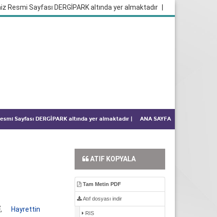
iz Resmi Sayfası DERGİPARK altında yer almaktadır
|
 Resmi Sayfası DERGİPARK altında yer almaktadır
|
ANA SAYFA
ATIF KOPYALA
Tam Metin PDF
Atıf dosyası indir
2
,
Hayrettin
RIS