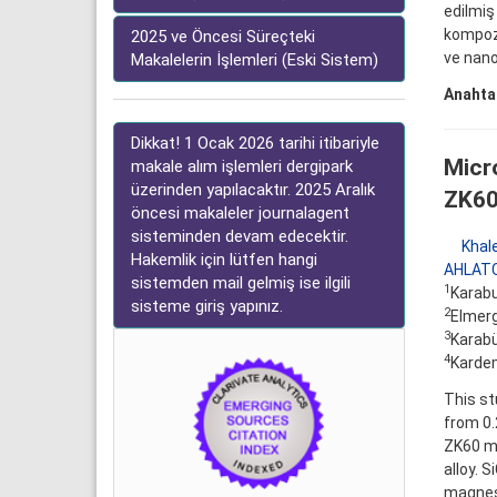
edilmiş
kompozi
2025 ve Öncesi Süreçteki
ve nano
Makalelerin İşlemleri (Eski Sistem)
Anahtar
Dikkat! 1 Ocak 2026 tarihi itibariyle
Micr
makale alım işlemleri dergipark
üzerinden yapılacaktır. 2025 Aralık
ZK60
öncesi makaleler journalagent
sisteminden devam edecektir.
Khal
Hakemlik için lütfen hangi
AHLATC
sistemden mail gelmiş ise ilgili
1
Karabu
sisteme giriş yapınız.
2
Elmerg
3
Karabü
4
Kardem
This st
from 0.
ZK60 ma
alloy. 
magnesi