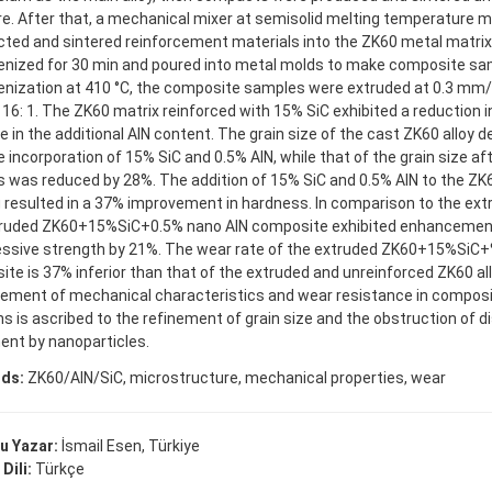
e. After that, a mechanical mixer at semisolid melting temperature m
ed and sintered reinforcement materials into the ZK60 metal matrix
ized for 30 min and poured into metal molds to make composite samp
ization at 410 °C, the composite samples were extruded at 0.3 mm/s
f 16: 1. The ZK60 matrix reinforced with 15% SiC exhibited a reduction i
e in the additional AlN content. The grain size of the cast ZK60 alloy
e incorporation of 15% SiC and 0.5% AlN, while that of the grain size af
 was reduced by 28%. The addition of 15% SiC and 0.5% AlN to the ZK
 resulted in a 37% improvement in hardness. In comparison to the extr
truded ZK60+15%SiC+0.5% nano AlN composite exhibited enhancement
ssive strength by 21%. The wear rate of the extruded ZK60+15%SiC+
te is 37% inferior than that of the extruded and unreinforced ZK60 al
ment of mechanical characteristics and wear resistance in composi
ns is ascribed to the refinement of grain size and the obstruction of d
nt by nanoparticles.
ds:
ZK60/AIN/SiC, microstructure, mechanical properties, wear
u Yazar:
İsmail Esen, Türkiye
Dili:
Türkçe