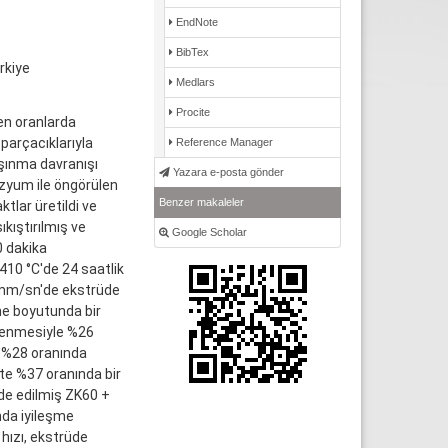
EndNote
BibTex
rkiye
Medlars
Procite
en oranlarda
 parçacıklarıyla
Reference Manager
aşınma davranışı
Yazara e-posta gönder
ezyum ile öngörülen
Benzer makaleler
tlar üretildi ve
ıkıştırılmış ve
Google Scholar
0 dakika
410 °C'de 24 saatlik
 mm/sn'de ekstrüde
ane boyutunda bir
lenmesiyle %26
u %28 oranında
te %37 oranında bir
üde edilmiş ZK60 +
nda iyileşme
hızı, ekstrüde