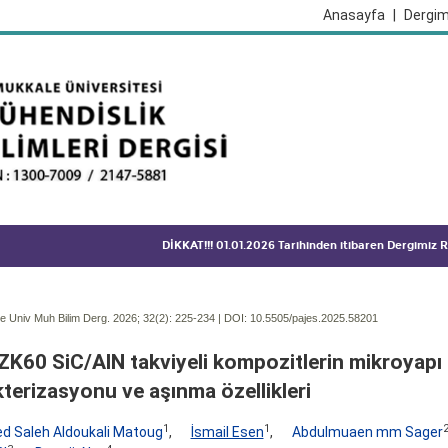
Anasayfa
|
Dergim
DİKKAT!!! 01.01.2026 Tarihinden itibaren Dergimiz
 Univ Muh Bilim Derg. 2026; 32(2):
225-234 | DOI:
10.5505/pajes.2025.58201
ZK60 SiC/AlN takviyeli kompozitlerin mikroyapı
terizasyonu ve aşınma özellikleri
1
1
ed Saleh Aldoukali Matoug
,
İsmail Esen
,
Abdulmuaen mm Sager