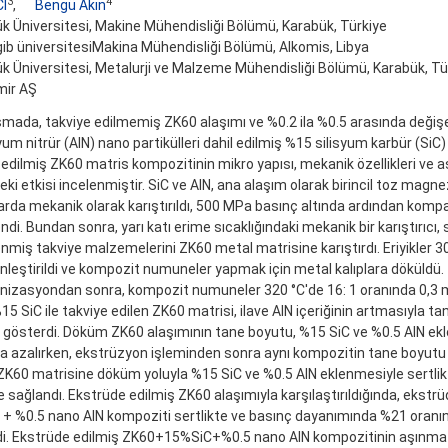
3
4
I
,
Bengü Akın
k Üniversitesi, Makine Mühendisliği Bölümü, Karabük, Türkiye
ib üniversitesiMakina Mühendisliği Bölümü, Alkomis, Libya
k Üniversitesi, Metalurji ve Malzeme Mühendisliği Bölümü, Karabük, Tü
mir AŞ
şmada, takviye edilmemiş ZK60 alaşımı ve %0.2 ila %0.5 arasında değiş
um nitrür (AlN) nano partikülleri dahil edilmiş %15 silisyum karbür (SiC)
 edilmiş ZK60 matris kompozitinin mikro yapısı, mekanik özellikleri ve 
eki etkisi incelenmiştir. SiC ve AlN, ana alaşım olarak birincil toz magn
arda mekanik olarak karıştırıldı, 500 MPa basınç altında ardından kompak
ndi. Bundan sonra, yarı katı erime sıcaklığındaki mekanik bir karıştırıcı, s
enmiş takviye malzemelerini ZK60 metal matrisine karıştırdı. Eriyikler 3
leştirildi ve kompozit numuneler yapmak için metal kalıplara döküldü. 
izasyondan sonra, kompozit numuneler 320 °C'de 16: 1 oranında 0,3
%15 SiC ile takviye edilen ZK60 matrisi, ilave AlN içeriğinin artmasıyla t
gösterdi. Döküm ZK60 alaşımının tane boyutu, %15 SiC ve %0.5 AlN ek
a azalırken, ekstrüzyon işleminden sonra aynı kompozitin tane boyut
 ZK60 matrisine döküm yoluyla %15 SiC ve %0.5 AlN eklenmesiyle sertlik
e sağlandı. Ekstrüde edilmiş ZK60 alaşımıyla karşılaştırıldığında, ekstr
+ %0.5 nano AlN kompoziti sertlikte ve basınç dayanımında %21 oranı
i. Ekstrüde edilmiş ZK60+15%SiC+%0.5 nano AlN kompozitinin aşınma 